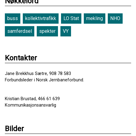
Nøkkelord
buss
kollektivtrafikk
LO Stat
mekling
NHO
samferdsel
spekter
VY
Kontakter
Jane Brekkhus Sætre, 908 78 583
Forbundsleder i Norsk Jernbaneforbund.
Kristian Brustad, 466 61 639
Kommunikasjonsansvarlig
Bilder