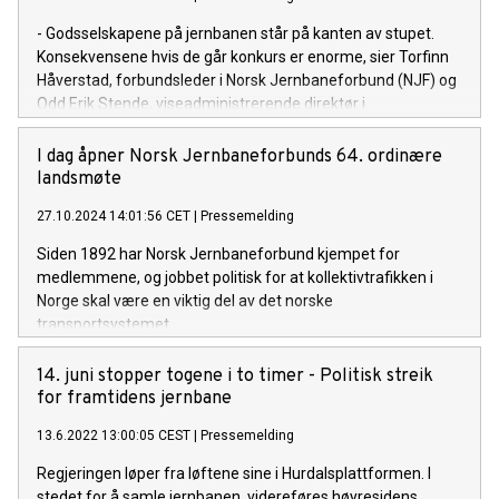
- Godsselskapene på jernbanen står på kanten av stupet.
Konsekvensene hvis de går konkurs er enorme, sier Torfinn
Håverstad, forbundsleder i Norsk Jernbaneforbund (NJF) og
Odd Erik Stende, viseadministrerende direktør i
Arbeidsgiverforeningen Spekter.
I dag åpner Norsk Jernbaneforbunds 64. ordinære
landsmøte
27.10.2024 14:01:56 CET
|
Pressemelding
Siden 1892 har Norsk Jernbaneforbund kjempet for
medlemmene, og jobbet politisk for at kollektivtrafikken i
Norge skal være en viktig del av det norske
transportsystemet.
14. juni stopper togene i to timer - Politisk streik
for framtidens jernbane
13.6.2022 13:00:05 CEST
|
Pressemelding
Regjeringen løper fra løftene sine i Hurdalsplattformen. I
stedet for å samle jernbanen, videreføres høyresidens