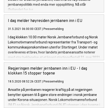
jernbanepolitikk med enda mer oppsplitting. Nå står
Østlandet for tur.
I dag melder høyresiden jernbanen inn i EU
31.5.2021 06:00:00 CEST
|
Pressemelding
I dag klokken 10.00 møter Norsk Jernbaneforbund og Norsk
Lokomotivmannsforbund representanter fra Transport- og
kommunikasjonskomiteen utenfor Stortinget. Under møtet
overleveres et brev, hvor landets jernbaneansatte noterer
med stor beklagelse at et knapt stortingsflertall 31. mai 2021
vedtar en helt unødvendig tilslutning til EUs fjerde
jernbanedirektiv.
Regjeringen melder jernbanen inn i EU - I dag
klokken 15 stopper togene
18.5.2020 08:52:26 CEST
|
Pressemelding
Ansatte på jernbanen reagerer kraftig på at regjeringen
benytter sjansen til å gjøre store endringer i norsk jernbane
under Korona-situasjonen. Norsk Lokomotivmannsforbund
(NLF) og Norsk Jernbaneforbund (NJF) stopper i dag togene i