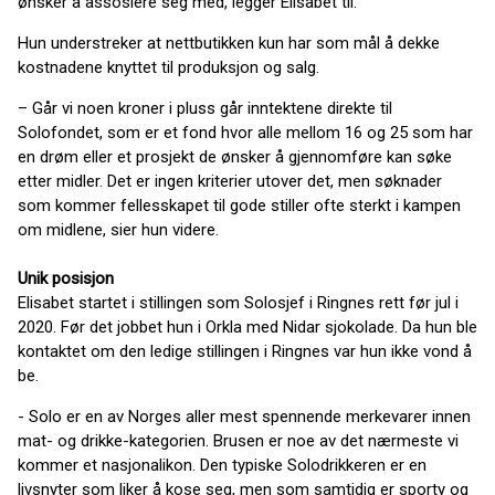
ønsker å assosiere seg med, legger Elisabet til.
Hun understreker at nettbutikken kun har som mål å dekke
kostnadene knyttet til produksjon og salg.
– Går vi noen kroner i pluss går inntektene direkte til
Solofondet, som er et fond hvor alle mellom 16 og 25 som har
en drøm eller et prosjekt de ønsker å gjennomføre kan søke
etter midler. Det er ingen kriterier utover det, men søknader
som kommer fellesskapet til gode stiller ofte sterkt i kampen
om midlene, sier hun videre.
Unik posisjon
Elisabet startet i stillingen som Solosjef i Ringnes rett før jul i
2020. Før det jobbet hun i Orkla med Nidar sjokolade. Da hun ble
kontaktet om den ledige stillingen i Ringnes var hun ikke vond å
be.
- Solo er en av Norges aller mest spennende merkevarer innen
mat- og drikke-kategorien. Brusen er noe av det nærmeste vi
kommer et nasjonalikon. Den typiske Solodrikkeren er en
livsnyter som liker å kose seg, men som samtidig er sporty og