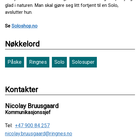
glad i naturen. Man skal gjøre seg litt fortjent til en Solo,
avslutter hun.
Se
Soloshop.no
Nøkkelord
Påske
Ringnes
Solo
Solosuper
Kontakter
Nicolay Bruusgaard
Kommunikasjonssjef
Tel:
+47 900 84 257
nicolay.bruusgaard@ringnes.no