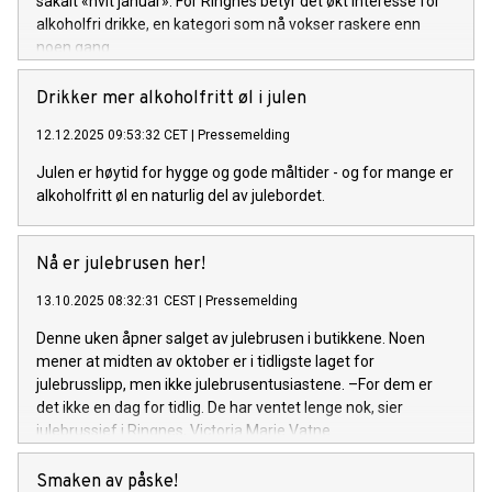
såkalt «hvit januar». For Ringnes betyr det økt interesse for
alkoholfri drikke, en kategori som nå vokser raskere enn
noen gang.
Drikker mer alkoholfritt øl i julen
12.12.2025 09:53:32 CET
|
Pressemelding
Julen er høytid for hygge og gode måltider - og for mange er
alkoholfritt øl en naturlig del av julebordet.
Nå er julebrusen her!
13.10.2025 08:32:31 CEST
|
Pressemelding
Denne uken åpner salget av julebrusen i butikkene. Noen
mener at midten av oktober er i tidligste laget for
julebrusslipp, men ikke julebrusentusiastene. –For dem er
det ikke en dag for tidlig. De har ventet lenge nok, sier
julebrussjef i Ringnes, Victoria Marie Vatne.
Smaken av påske!