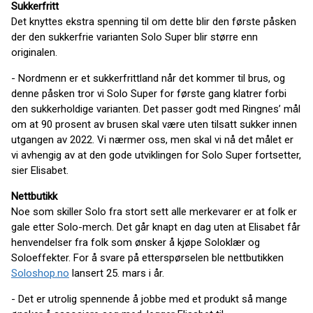
Sukkerfritt
Det knyttes ekstra spenning til om dette blir den første påsken
der den sukkerfrie varianten Solo Super blir større enn
originalen.
- Nordmenn er et sukkerfrittland når det kommer til brus, og
denne påsken tror vi Solo Super for første gang klatrer forbi
den sukkerholdige varianten. Det passer godt med Ringnes’ mål
om at 90 prosent av brusen skal være uten tilsatt sukker innen
utgangen av 2022. Vi nærmer oss, men skal vi nå det målet er
vi avhengig av at den gode utviklingen for Solo Super fortsetter,
sier Elisabet.
Nettbutikk
Noe som skiller Solo fra stort sett alle merkevarer er at folk er
gale etter Solo-merch. Det går knapt en dag uten at Elisabet får
henvendelser fra folk som ønsker å kjøpe Soloklær og
Soloeffekter. For å svare på etterspørselen ble nettbutikken
Soloshop.no
lansert 25. mars i år.
- Det er utrolig spennende å jobbe med et produkt så mange