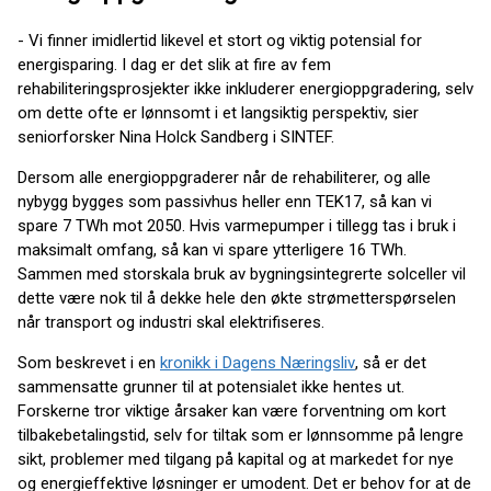
- Vi finner imidlertid likevel et stort og viktig potensial for
energisparing. I dag er det slik at fire av fem
rehabiliteringsprosjekter ikke inkluderer energioppgradering, selv
om dette ofte er lønnsomt i et langsiktig perspektiv, sier
seniorforsker Nina Holck Sandberg i SINTEF.
Dersom alle energioppgraderer når de rehabiliterer, og alle
nybygg bygges som passivhus heller enn TEK17, så kan vi
spare 7 TWh mot 2050. Hvis varmepumper i tillegg tas i bruk i
maksimalt omfang, så kan vi spare ytterligere 16 TWh.
Sammen med storskala bruk av bygningsintegrerte solceller vil
dette være nok til å dekke hele den økte strømetterspørselen
når transport og industri skal elektrifiseres.
Som beskrevet i en
kronikk i Dagens Næringsliv
, så er det
sammensatte grunner til at potensialet ikke hentes ut.
Forskerne tror viktige årsaker kan være forventning om kort
tilbakebetalingstid, selv for tiltak som er lønnsomme på lengre
sikt, problemer med tilgang på kapital og at markedet for nye
og energieffektive løsninger er umodent. Det er behov for at de