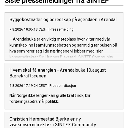
Siste pressemeldinger fra SINTEF
Byggekostnader og beredskap på agendaen i Arendal
7.8.2026 10:05:13 CEST
|
Pressemelding
– Arendalsuka er en viktig møteplass hvor vi tar med vår
kunnskap inn i samfunnsdebatten og samtidig tar pulsen på
hva som rører seg i de næringene vi jobber med, sier
konserndirektør Siri Hunnes Blakstad i SINTEF Community.
Hvem skal få energien - Arendalsuka 10.august
Bærekraftscenen
6.8.2026 17:19:24 CEST
|
Presseinvitasjon
Når Norge ikke lenger kan gi alle kraft nok, blir
fordelingsspørsmål politikk.
Christian Hemmestad Bjerke er ny
visekonserndirektør i SINTEF Community