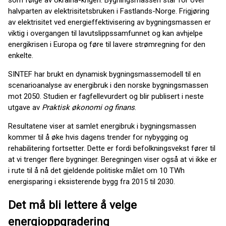
som følge av Ukraina-krigen. Bygningsmassen står for over
halvparten av elektrisitetsbruken i Fastlands-Norge. Frigjøring
av elektrisitet ved energieffektivisering av bygningsmassen er
viktig i overgangen til lavutslippssamfunnet og kan avhjelpe
energikrisen i Europa og føre til lavere strømregning for den
enkelte.
SINTEF har brukt en dynamisk bygningsmassemodell til en
scenarioanalyse av energibruk i den norske bygningsmassen
mot 2050. Studien er fagfellevurdert og blir publisert i neste
utgave av
Praktisk økonomi og finans
.
Resultatene viser at samlet energibruk i bygningsmassen
kommer til å øke hvis dagens trender for nybygging og
rehabilitering fortsetter. Dette er fordi befolkningsvekst fører til
at vi trenger flere bygninger. Beregningen viser også at vi ikke er
i rute til å nå det gjeldende politiske målet om 10 TWh
energisparing i eksisterende bygg fra 2015 til 2030.
Det må bli lettere å velge
energioppgradering