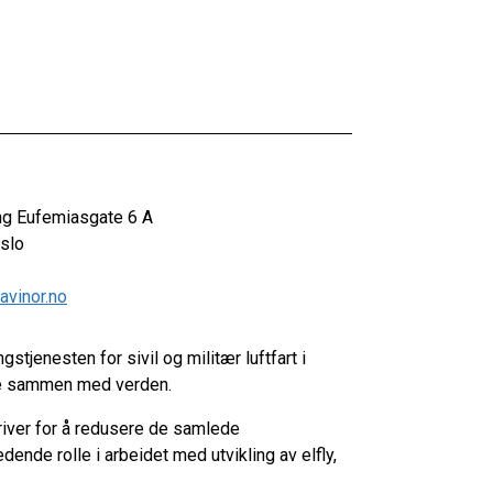
ng Eufemiasgate 6 A
slo
/avinor.no
ngstjenesten for sivil og militær luftfart i
ge sammen med verden.
ådriver for å redusere de samlede
dende rolle i arbeidet med utvikling av elfly,