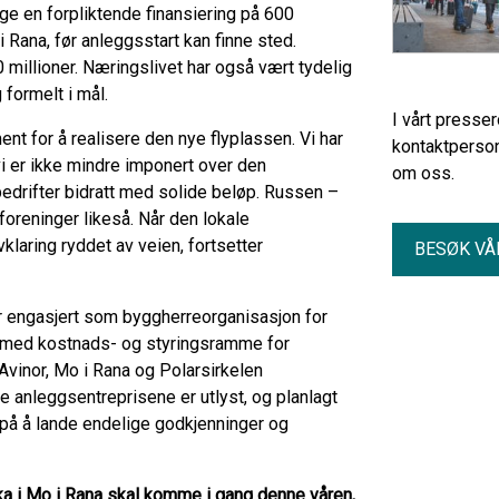
gge en forpliktende finansiering på 600
i Rana, før anleggsstart kan finne sted.
millioner. Næringslivet har også vært tydelig
 formelt i mål.
I vårt presse
ent for å realisere den nye flyplassen. Vi har
kontaktperson
vi er ikke mindre imponert over den
om oss.
 bedrifter bidratt med solide beløp. Russen –
foreninger likeså. Når den lokale
vklaring ryddet av veien, fortsetter
BESØK VÅ
r engasjert som byggherreorganisasjon for
ng, med kostnads- og styringsramme for
Avinor, Mo i Rana og Polarsirkelen
te anleggsentreprisene er utlyst, og planlagt
 på å lande endelige godkjenninger og
rka i Mo i Rana skal komme i gang denne våren,