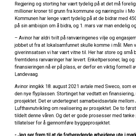
Regjering og storting har vært tydelig på at det må foreli
millioner kroner til grunn fra kommune og næringsliv i Mo 
Kommunen har lenge vært tydelig på at de bidrar med 450 
på sin ambisjon om å bidra, og 1. mars var man endelig og
– Avinor har aldri tvilt på ranværingenes vilje og engasjem
jobbet ut fra at lokalsamfunnet skulle komme i mål. Men 
giverinnsatsen vi har vært vitne til. Her har store og små
fremtidens ranværinger har levert. Enkeltpersoner, lag og 
finansieringen nå er på plass, er derfor en viktig formell a
Landevaag
.
Avinor inngikk 18. august 2021 avtale med
Sweco
, som e
den nye flyplassen. Stortinget har vedtatt en finansieri
prosjektet. Det er undertegnet samarbeidsavtale mellom 
Lufthavnutvikling om realisering av prosjektet. De to førs
tildelt denne våren. Og det er gode prosesser med tanke
tillatelser for å gjennomføre byggeprosjektet.
- Jeg ser frem til at de forberedende arbeidene ute i ma