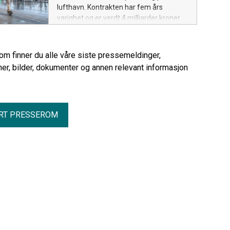
lufthavn. Kontrakten har fem års
varighet og er verdt 4 milliarder kroner.
rom finner du alle våre siste pressemeldinger,
er, bilder, dokumenter og annen relevant informasjon
RT PRESSEROM