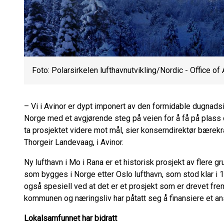
Foto: Polarsirkelen lufthavnutvikling/Nordic - Office of 
– Vi i Avinor er dypt imponert av den formidable dugnads
Norge med et avgjørende steg på veien for å få på plass d
ta prosjektet videre mot mål, sier konserndirektør bærekra
Thorgeir
Landevaag
, i Avinor.
Ny lufthavn i Mo i Rana er et historisk prosjekt av flere g
som bygges i Norge etter Oslo lufthavn, som stod klar i 
også spesiell ved at det er et prosjekt som er drevet frem 
kommunen og næringsliv har påtatt seg å finansiere et ans
Lokalsamfunnet har bidratt