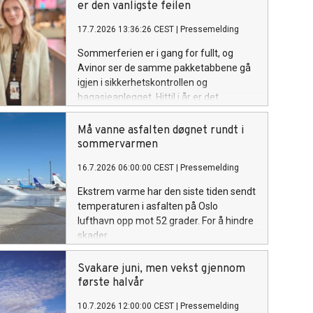
er den vanligste feilen
17.7.2026 13:36:26 CEST
|
Pressemelding
Sommerferien er i gang for fullt, og
Avinor ser de samme pakketabbene gå
igjen i sikkerhetskontrollen og
bagasjeanlegget. Hittil i år er det
registrert over 10 000 tilfeller av
feilpakket farlig gods ved Avinors
Må vanne asfalten døgnet rundt i
lufthavner. Over åtte av ti tilfeller gjelder
sommervarmen
powerbanks og litiumbatterier.
16.7.2026 06:00:00 CEST
|
Pressemelding
Ekstrem varme har den siste tiden sendt
temperaturen i asfalten på Oslo
lufthavn opp mot 52 grader. For å hindre
skader
på flyoppstillingsplasser og taksebaner må
brannmannskapene jevnlig rykke ut og
Svakare juni, men vekst gjennom
kjøle ned asfalten med tusenvis av liter
første halvår
vann.
10.7.2026 12:00:00 CEST
|
Pressemelding