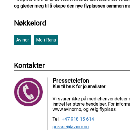
og gleder meg til å skape den nye flyplassen sammen me
Nøkkelord
Avinor
Mo i Rana
Kontakter
Pressetelefon
Kun til bruk for journalister.
Vi svarer ikke på mediehenvendelser 
inntreffer større hendelser. For inform
www.avinor.no, og velg flyplass.
Tel:
+47 918 15 614
presse@avinor.no