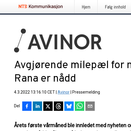
Hjem
Følg innhold
Avgjørende milepæl for ny
Rana er nådd
4.3.2022 13:16:10 CET
|
Avinor
|
Pressemelding
Del
Årets første vårmåned ble innledet med nyheten om