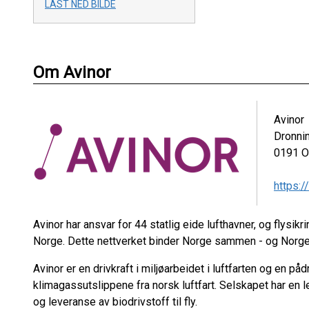
LAST NED BILDE
Om Avinor
Avinor
Dronni
0191
O
https:/
Avinor har ansvar for 44 statlig eide lufthavner, og flysikri
Norge. Dette nettverket binder Norge sammen - og Nor
Avinor er en drivkraft i miljøarbeidet i luftfarten og en p
klimagassutslippene fra norsk luftfart. Selskapet har en le
og leveranse av biodrivstoff til fly.