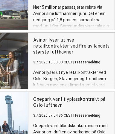
Nær 5 millionar passasjerar reiste via
Avinor sine lufthamner i juni. Det er ein
nedgang på 1,8 prosent samanlikna
med juni i fjor. Samstundes viser tala ein
samla vekst på 2,1 prosent så langt i år.
Avinor lyser ut nye
retailkontrakter ved fire av landets
største lufthavner
3.7.2026 10:00:00 CEST
|
Pressemelding
Avinor lyser ut nye retailkontrakter ved
Oslo, Bergen, Stavanger og Trondheim
lufthavn med en estimert samlet verdi
på over 4,5 milliarder kroner over en
femårsperiode.
Onepark vant flyplasskontrakt på
Oslo lufthavn
3.7.2026 07:54:36 CEST
|
Pressemelding
Onepark vant tilbudskonkurransen med
Avinor om driften av parkering på Oslo