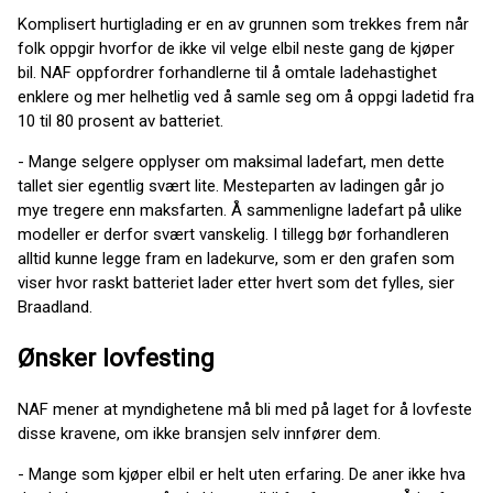
Komplisert hurtiglading er en av grunnen som trekkes frem når
folk oppgir hvorfor de ikke vil velge elbil neste gang de kjøper
bil. NAF oppfordrer forhandlerne til å omtale ladehastighet
enklere og mer helhetlig ved å samle seg om å oppgi ladetid fra
10 til 80 prosent av batteriet.
- Mange selgere opplyser om maksimal ladefart, men dette
tallet sier egentlig svært lite. Mesteparten av ladingen går jo
mye tregere enn maksfarten. Å sammenligne ladefart på ulike
modeller er derfor svært vanskelig. I tillegg bør forhandleren
alltid kunne legge fram en ladekurve, som er den grafen som
viser hvor raskt batteriet lader etter hvert som det fylles, sier
Braadland.
Ønsker lovfesting
NAF mener at myndighetene må bli med på laget for å lovfeste
disse kravene, om ikke bransjen selv innfører dem.
- Mange som kjøper elbil er helt uten erfaring. De aner ikke hva