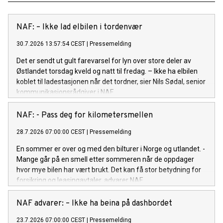
NAF: – Ikke lad elbilen i tordenvær
30.7.2026 13:57:54 CEST
|
Pressemelding
Det er sendt ut gult farevarsel for lyn over store deler av
Østlandet torsdag kveld og natt til fredag. – Ikke ha elbilen
koblet til ladestasjonen når det tordner, sier Nils Sødal, senior
kommunikasjonsrådgiver i NAF.
NAF: - Pass deg for kilometersmellen
28.7.2026 07:00:00 CEST
|
Pressemelding
En sommer er over og med den bilturer i Norge og utlandet. -
Mange går på en smell etter sommeren når de oppdager
hvor mye bilen har vært brukt. Det kan få stor betydning for
forsikring og leasingavtaler, advarer NAF.
NAF advarer: – Ikke ha beina på dashbordet
23.7.2026 07:00:00 CEST
|
Pressemelding