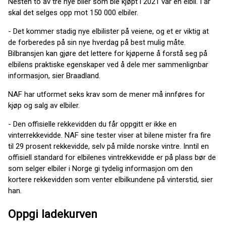
Nesten to av tre nye biler som ble kjøpt i 2021 var en elbil. I år
skal det selges opp mot 150 000 elbiler.
- Det kommer stadig nye elbilister på veiene, og et er viktig at
de forberedes på sin nye hverdag på best mulig måte.
Bilbransjen kan gjøre det lettere for kjøperne å forstå seg på
elbilens praktiske egenskaper ved å dele mer sammenlignbar
informasjon, sier Braadland.
NAF har utformet seks krav som de mener må innføres for
kjøp og salg av elbiler.
- Den offisielle rekkevidden du får oppgitt er ikke en
vinterrekkevidde. NAF sine tester viser at bilene mister fra fire
til 29 prosent rekkevidde, selv på milde norske vintre. Inntil en
offisiell standard for elbilenes vintrekkevidde er på plass bør de
som selger elbiler i Norge gi tydelig informasjon om den
kortere rekkevidden som venter elbilkundene på vinterstid, sier
han.
Oppgi ladekurven