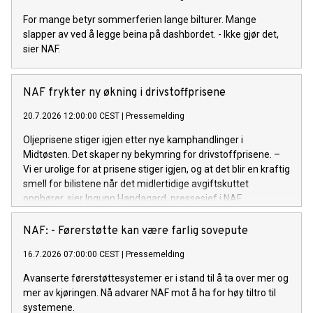
For mange betyr sommerferien lange bilturer. Mange
slapper av ved å legge beina på dashbordet. - Ikke gjør det,
sier NAF.
NAF frykter ny økning i drivstoffprisene
20.7.2026 12:00:00 CEST
|
Pressemelding
Oljeprisene stiger igjen etter nye kamphandlinger i
Midtøsten. Det skaper ny bekymring for drivstoffprisene. –
Vi er urolige for at prisene stiger igjen, og at det blir en kraftig
smell for bilistene når det midlertidige avgiftskuttet
opphører, sier Ingunn Handagard, pressesjef i NAF.
NAF: - Førerstøtte kan være farlig sovepute
16.7.2026 07:00:00 CEST
|
Pressemelding
Avanserte førerstøttesystemer er i stand til å ta over mer og
mer av kjøringen. Nå advarer NAF mot å ha for høy tiltro til
systemene.