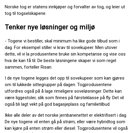
Norske tog er statens innkjøper og forvalter av tog, og leier ut
tog til togselskapene.
Tenker nye løsninger og miljø
- Togene vi bestiller, skal minimum ha like gode tilbud som i
dag. For eksempel stiller vi krav til sovekupeer. Men utover
dette, vil vi la produsentene bruke sin kompetanse og vise oss
hva de kan få til. De beste løsningene skaper vi som regel
sammen, forteller Risan.
I de nye togene legges det opp til sovekupeer som kan gjøres
om til lukkede sittegrupper på dagen. Togprodusentene
utfordres også på å lage rimeligere soveløsninger. Dette kan
være liggestoler, slik som finnes på førsteklasse på fly. Det vil
også bli lagt vekt på god bagasjeplass og familietilbud.
Ikke alle deler av det norske jernbanenettet er elektrifisert i dag.
De nye togene vil enten gå på strøm, eller være hybridtog som
kan kjøre på enten strøm eller diesel. Togprodusentene vil også