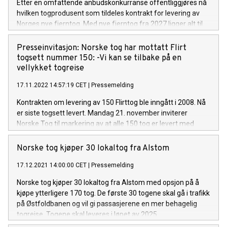
Etter en omfattende anbudskonkurranse offentliggjøres nå
hvilken togprodusent som tildeles kontrakt for levering av
Norges nye fjerntog. Med nye fjerntog fra 2027 ligger alt til
rette for å ta opplevelsen, komforten og kvaliteten for de
reisende til et helt nytt nivå.
Presseinvitasjon: Norske tog har mottatt Flirt
togsett nummer 150: -Vi kan se tilbake på en
vellykket togreise
17.11.2022 14:57:19 CET
|
Pressemelding
Kontrakten om levering av 150 Flirttog ble inngått i 2008. Nå
er siste togsett levert. Mandag 21. november inviterer
Norske Tog til markering av at alle 150 tog er levert med
samferdselsminister Jon-Ivar Nygård, adm.dir. i Norske Tog,
Øystein Risan og Deputy Group CEO i togleverandøren
Norske tog kjøper 30 lokaltog fra Alstom
Stadler, Ansgar Brockmeyer.
17.12.2021 14:00:00 CET
|
Pressemelding
Norske tog kjøper 30 lokaltog fra Alstom med opsjon på å
kjøpe ytterligere 170 tog. De første 30 togene skal gå i trafikk
på Østfoldbanen og vil gi passasjerene en mer behagelig
togreise. Togene skal leveres i løpet av 2025.