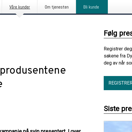
Våre kunder
Om tjenesten
Bli kunde
Følg pre
Registrer deg
sakene fra Dy
deg av når so
eprodusentene
e
REGISTRE
Siste pr
skampanje på svin presentert. I over