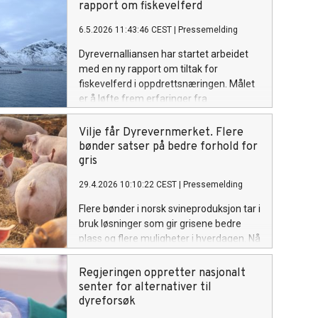
rapport om fiskevelferd
6.5.2026 11:43:46 CEST
|
Pressemelding
Dyrevernalliansen har startet arbeidet
med en ny rapport om tiltak for
fiskevelferd i oppdrettsnæringen. Målet
er å løfte frem erfaringer fra
oppdrettere og anlegg som har lykkes
med tiltak som gir bedre fiskevelferd i
Vilje får Dyrevernmerket. Flere
praksis.
bønder satser på bedre forhold for
gris
29.4.2026 10:10:22 CEST
|
Pressemelding
Flere bønder i norsk svineproduksjon tar i
bruk løsninger som gir grisene bedre
plass og flere muligheter i hverdagen. Nå
får Vilje sine produkter med gris
Dyrevernmerket, og blir tilgjengelige i
Regjeringen oppretter nasjonalt
dagligvarebutikker over hele landet
senter for alternativer til
dyreforsøk