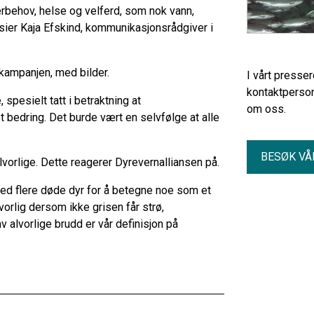
rbehov, helse og velferd, som nok vann,
 sier Kaja Efskind, kommunikasjonsrådgiver i
a kampanjen, med bilder.
I vårt presse
kontaktperson
 spesielt tatt i betraktning at
om oss.
t bedring. Det burde vært en selvfølge at alle
BESØK VÅ
lvorlige. Dette reagerer Dyrevernalliansen på.
med flere døde dyr for å betegne noe som et
lvorlig dersom ikke grisen får strø,
av alvorlige brudd er vår definisjon på