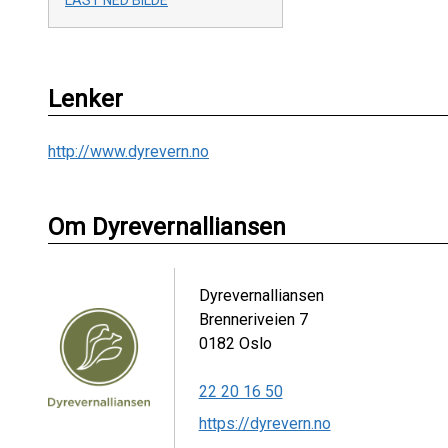
LAST NED BILDE
Lenker
http://www.dyrevern.no
Om Dyrevernalliansen
Dyrevernalliansen
Brenneriveien 7
0182
Oslo
22 20 16 50
https://dyrevern.no