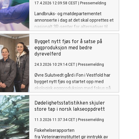
17.4.2026 12:09:58 CEST
|
Pressemelding
Landbruks- og matdepartementet
annonserte i dag at det skal opprettes et
nasjonalt 3R-senter for alternativer til
dyreforsøk. Dette er en milepæl etter
over 20 års arbeid fra Dyrevernalliansen
Bygget nytt fjøs for å satse på
for å få et slikt senter på plass.
eggproduksjon med bedre
dyrevelferd
24.3.2026 10:29:14 CET
|
Pressemelding
Øvre Sulutvedt gård i Fon i Vestfold har
bygget nytt fjøs og startet opp med
økologisk eggproduksjon med fokus på
bedre dyrevelferd. Nå er gården
godkjent for Dyrevernmerket.
Dødelighetsstatistikken skjuler
store tap i norsk lakseoppdrett
11.3.2026 11:37:34 CET
|
Pressemelding
Fiskehelserapporten
fra Veterinærinstituttet gir inntrykk av