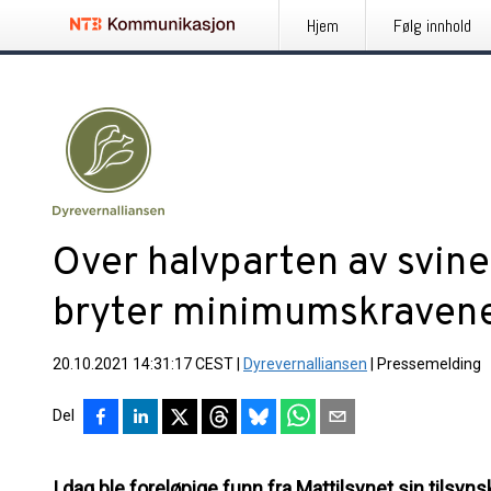
Hjem
Følg innhold
Over halvparten av svin
bryter minimumskraven
20.10.2021 14:31:17 CEST
|
Dyrevernalliansen
|
Pressemelding
Del
I dag ble foreløpige funn fra Mattilsynet sin tilsyn