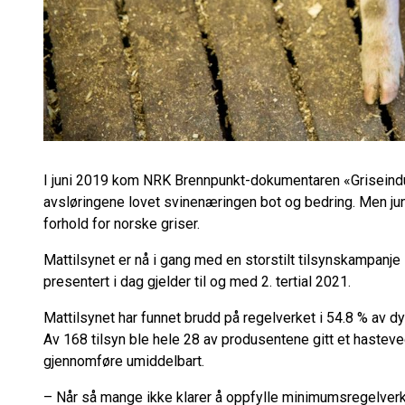
I juni 2019 kom NRK Brennpunkt-dokumentaren «Griseind
avsløringene lovet svinenæringen bot og bedring. Men ju
forhold for norske griser.
Mattilsynet er nå i gang med en storstilt tilsynskampanje
presentert i dag gjelder til og med 2. tertial 2021.
Mattilsynet har funnet brudd på regelverket i 54.8 % av d
Av 168 tilsyn ble hele 28 av produsentene gitt et hastev
gjennomføre umiddelbart.
–
Når så mange ikke klarer å oppfylle minimumsregelverk