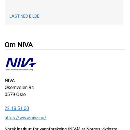
LAST NED BILDE
Om NIVA
NIVA
Økernveien 94
0579
Oslo
22 18 51 00
https://www.niva.no/
Norsk institutt for vannforskning (NIVA) er Norges viktigste