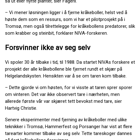
så ut eller flytte planter, sier Fagerli.
– Vi mener løsningen ligger i å fjerne kråkeboller, helst ved å
høste dem som en ressurs, som vi har et pilotprosjekt på i
Tromsø, men også tilrettelegge for kråkebollens predatorer, slik
som krabber og steinbit, forklarer NIVA-forskeren.
Forsvinner ikke av seg selv
Vi spoler 30 år tilbake i tid, til 1988. Da startet NIVAs forskere et
prosjekt der alle kråkebollene ble fjernet rundt et skjær på
Helgelandskysten. Hensikten var å se om taren kom tilbake.
– Dette gjorde vi om høsten, for vi visste at taren sprer sporer
om vinteren. Det var ikke observert tare i nærheten, men
allerede første vår var skjæret tett bevokst med tare, sier
Hartvig Christie.
Senere eksperimenter med fjerning av kråkeboller med ulike
teknikker i Tromsø, Hammerfest og Porsanger har vist at flere
tarearter kommer tilbake av seg selv. Tette tareskoger dannes