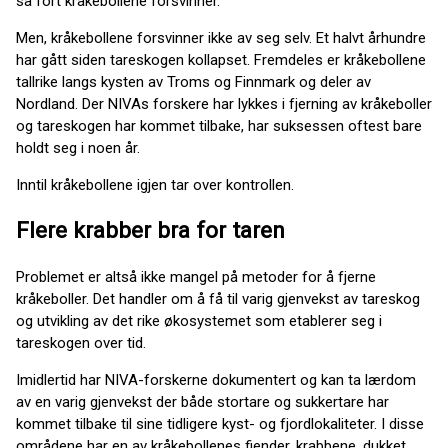
så fort kråkebollene forsvinner.
Men, kråkebollene forsvinner ikke av seg selv. Et halvt århundre
har gått siden tareskogen kollapset. Fremdeles er kråkebollene
tallrike langs kysten av Troms og Finnmark og deler av
Nordland. Der NIVAs forskere har lykkes i fjerning av kråkeboller
og tareskogen har kommet tilbake, har suksessen oftest bare
holdt seg i noen år.
Inntil kråkebollene igjen tar over kontrollen.
Flere krabber bra for taren
Problemet er altså ikke mangel på metoder for å fjerne
kråkeboller. Det handler om å få til varig gjenvekst av tareskog
og utvikling av det rike økosystemet som etablerer seg i
tareskogen over tid.
Imidlertid har NIVA-forskerne dokumentert og kan ta lærdom
av en varig gjenvekst der både stortare og sukkertare har
kommet tilbake til sine tidligere kyst- og fjordlokaliteter. I disse
områdene har en av kråkebollenes fiender, krabbene, dukket