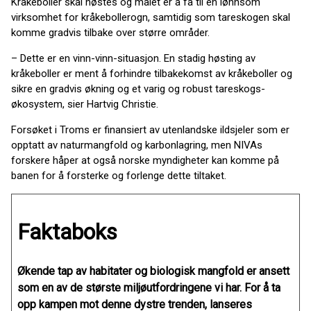
Kråkeboller skal høstes og målet er å få til en lønnsom
virksomhet for kråkebollerogn, samtidig som tareskogen skal
komme gradvis tilbake over større områder.
– Dette er en vinn-vinn-situasjon. En stadig høsting av
kråkeboller er ment å forhindre tilbakekomst av kråkeboller og
sikre en gradvis økning og et varig og robust tareskogs-
økosystem, sier Hartvig Christie.
Forsøket i Troms er finansiert av utenlandske ildsjeler som er
opptatt av naturmangfold og karbonlagring, men NIVAs
forskere håper at også norske myndigheter kan komme på
banen for å forsterke og forlenge dette tiltaket.
Faktaboks
Økende tap av habitater og biologisk mangfold er ansett
som en av de største miljøutfordringene vi har. For å ta
opp kampen mot denne dystre trenden, lanseres