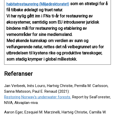
som en strategi for å
habitatrestaurering (Miljødirektoratet)
få tilbake ødelagt og truet natur.
Vi har nylig gått inn i FNs ti-år for restaurering av
økosystemer, samtidig som EU introduserer juridisk
bindene mål for restaurering og etablering av
verneområder for sine medlemsland.
Med økende kunnskap om verdien av sunn og
velfungerende natur, rettes det nå velbegrunnet uro for
utbredelsen til kystens rike og produktive tareskoger,
som stadig krymper i global målestokk.
Referanser
Jan Verbeek, Inês Louro, Hartvig Christie, Pernilla M. Carlsson,
Sanna Matsson, Paul E. Renaud (2021):
Restoring Norway's underwater forests.
Report by SeaForester,
NIVA, Akvaplan-niva.
Aaron Eger, Ezequiel M. Marzinelli, Hartvig Christie, Camilla W.