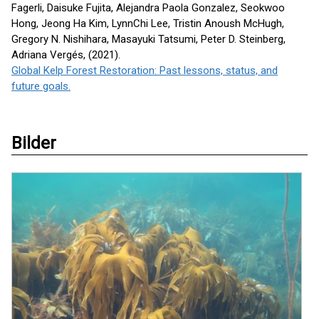
Fagerli, Daisuke Fujita, Alejandra Paola Gonzalez, Seokwoo
Hong, Jeong Ha Kim, LynnChi Lee, Tristin Anoush McHugh,
Gregory N. Nishihara, Masayuki Tatsumi, Peter D. Steinberg,
Adriana Vergés, (2021).
Global Kelp Forest Restoration: Past lessons, status, and
future goals.
Bilder