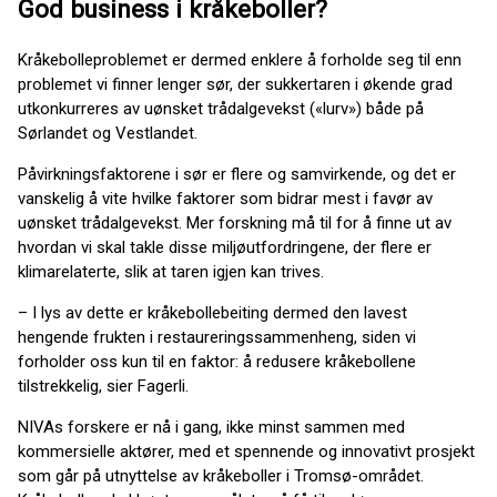
God business i kråkeboller?
Kråkebolleproblemet er dermed enklere å forholde seg til enn
problemet vi finner lenger sør, der sukkertaren i økende grad
utkonkurreres av uønsket trådalgevekst («lurv») både på
Sørlandet og Vestlandet.
Påvirkningsfaktorene i sør er flere og samvirkende, og det er
vanskelig å vite hvilke faktorer som bidrar mest i favør av
uønsket trådalgevekst. Mer forskning må til for å finne ut av
hvordan vi skal takle disse miljøutfordringene, der flere er
klimarelaterte, slik at taren igjen kan trives.
– I lys av dette er kråkebollebeiting dermed den lavest
hengende frukten i restaureringssammenheng, siden vi
forholder oss kun til en faktor: å redusere kråkebollene
tilstrekkelig, sier Fagerli.
NIVAs forskere er nå i gang, ikke minst sammen med
kommersielle aktører, med et spennende og innovativt prosjekt
som går på utnyttelse av kråkeboller i Tromsø-området.