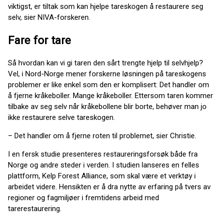
viktigst, er tiltak som kan hjelpe tareskogen å restaurere seg
selv, sier NIVA-forskeren.
Fare for tare
Så hvordan kan vi gi taren den sårt trengte hjelp til selvhjelp?
Vel, i Nord-Norge mener forskerne løsningen på tareskogens
problemer er like enkel som den er komplisert: Det handler om
å fjerne kråkeboller. Mange kråkeboller. Ettersom taren kommer
tilbake av seg selv når kråkebollene blir borte, behøver man jo
ikke restaurere selve tareskogen.
– Det handler om å fjerne roten til problemet, sier Christie.
I en fersk studie presenteres restaureringsforsøk både fra
Norge og andre steder i verden. I studien lanseres en felles
plattform, Kelp Forest Alliance, som skal være et verktøy i
arbeidet videre. Hensikten er å dra nytte av erfaring på tvers av
regioner og fagmiljøer i fremtidens arbeid med
tarerestaurering.