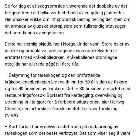
Se for deg at et skogsområde tilsvarende det dobbelte av det
tidligere Vestfold fylke var beitet ned av en grådig planteeter.
Her snakker vi ikke om litt sporadisk beiting her og der, men om
en armada av glupske storspisere som fullstendig støvsuger
det som finnes av vegetasjon.
Dette har nemlig skjedd, her i Norge. Under vann. Store deler av
de rike og produktive tareskogene langs norskekysten er
erstattet med kråkebolleørken. Kråkebollenes storslagne
etegilde har allerede pågått i flere tiår.
– Bekymring for tareskogen og den omfattende
kråkebollenedbeitingen ble meldt inn for 50 år siden av fiskere
og for 40 år siden av forskere. Det er 30 år siden vi startet med
restaureringsforsøk. Bortsett fra kartlegging, overvåking og
utredning er lite gjort for å forbedre situasjonen, sier Hartvig
Christie, seniorforsker i Norsk institutt for vannforskning
(NIVA).
– Kort fortalt har vi delvis mistet troen på restaurering av
tareskogen som det beste verktøyet. Det som viser seg å være