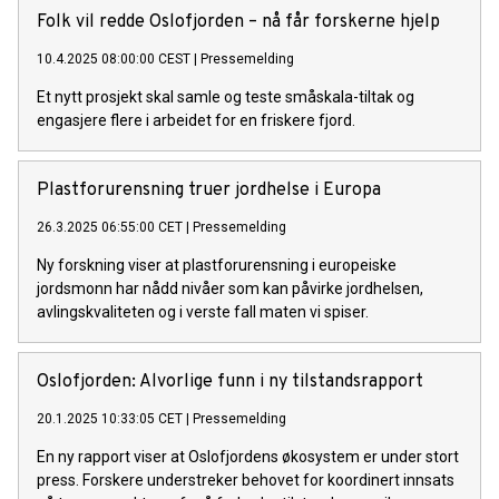
Folk vil redde Oslofjorden – nå får forskerne hjelp
10.4.2025 08:00:00 CEST
|
Pressemelding
Et nytt prosjekt skal samle og teste småskala-tiltak og
engasjere flere i arbeidet for en friskere fjord.
Plastforurensning truer jordhelse i Europa
26.3.2025 06:55:00 CET
|
Pressemelding
Ny forskning viser at plastforurensning i europeiske
jordsmonn har nådd nivåer som kan påvirke jordhelsen,
avlingskvaliteten og i verste fall maten vi spiser.
Oslofjorden: Alvorlige funn i ny tilstandsrapport
20.1.2025 10:33:05 CET
|
Pressemelding
En ny rapport viser at Oslofjordens økosystem er under stort
press. Forskere understreker behovet for koordinert innsats