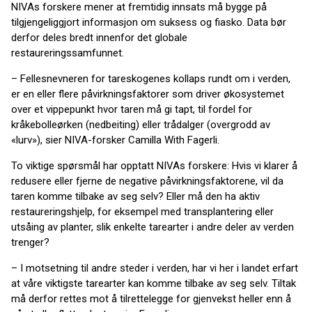
NIVAs forskere mener at fremtidig innsats må bygge på
tilgjengeliggjort informasjon om suksess og fiasko. Data bør
derfor deles bredt innenfor det globale
restaureringssamfunnet.
– Fellesnevneren for tareskogenes kollaps rundt om i verden,
er en eller flere påvirkningsfaktorer som driver økosystemet
over et vippepunkt hvor taren må gi tapt, til fordel for
kråkebolleørken (nedbeiting) eller trådalger (overgrodd av
«lurv»), sier NIVA-forsker Camilla With Fagerli.
To viktige spørsmål har opptatt NIVAs forskere: Hvis vi klarer å
redusere eller fjerne de negative påvirkningsfaktorene, vil da
taren komme tilbake av seg selv? Eller må den ha aktiv
restaureringshjelp, for eksempel med transplantering eller
utsåing av planter, slik enkelte tarearter i andre deler av verden
trenger?
– I motsetning til andre steder i verden, har vi her i landet erfart
at våre viktigste tarearter kan komme tilbake av seg selv. Tiltak
må derfor rettes mot å tilrettelegge for gjenvekst heller enn å