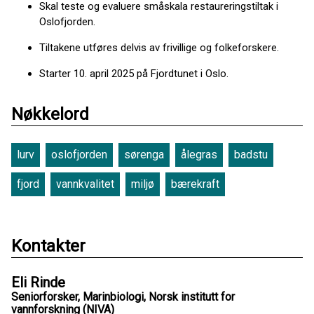
Skal teste og evaluere småskala restaureringstiltak i
Oslofjorden.
Tiltakene utføres delvis av frivillige og folkeforskere.
Starter 10. april 2025 på Fjordtunet i Oslo.
Nøkkelord
lurv
oslofjorden
sørenga
ålegras
badstu
fjord
vannkvalitet
miljø
bærekraft
Kontakter
Eli Rinde
Seniorforsker, Marinbiologi, Norsk institutt for
vannforskning (NIVA)