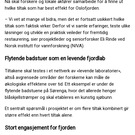
Nå skal forskere og lokale aktører samarbeide for å finne ut
hvilke tiltak som har best effekt for Oslofjorden.
– Vi vet at mange vil bidra, men det er fortsatt usikkert hvilke
tiltak som faktisk virker. Derfor vil vi samle erfaringer, teste ulike
løsninger og utvikle en praktisk veileder for fremtidig
restaurering, sier prosjektleder og seniorforsker Eli Rinde ved
Norsk institutt for vannforskning (NIVA).
Flytende badstuer som en levende fjordlab
Tiltakene skal testes i et nettverk av «levende laboratorier»,
altså avgrensede områder der forskerne kan måle de
økologiske effektene over tid. Ett eksempel er under de
flytende badstuene på Sørenga, hvor det allerede henger
blåskjellstrømper og skal etableres en kunstig sjøbunn.
Et sentralt spørsmål i prosjektet er om flere tiltak kombinert gir
større effekt enn hvert tiltak alene.
Stort engasjement for fjorden