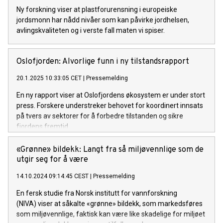
Ny forskning viser at plastforurensning i europeiske
jordsmonn har nådd nivåer som kan påvirke jordhelsen,
avlingskvaliteten og i verste fall maten vi spiser.
Oslofjorden: Alvorlige funn i ny tilstandsrapport
20.1.2025 10:33:05 CET
|
Pressemelding
En ny rapport viser at Oslofjordens økosystem er under stort
press. Forskere understreker behovet for koordinert innsats
på tvers av sektorer for å forbedre tilstanden og sikre
fjordens fremtid.
«Grønne» bildekk: Langt fra så miljøvennlige som de
utgir seg for å være
14.10.2024 09:14:45 CEST
|
Pressemelding
En fersk studie fra Norsk institutt for vannforskning
(NIVA) viser at såkalte «grønne» bildekk, som markedsføres
som miljøvennlige, faktisk kan være like skadelige for miljøet