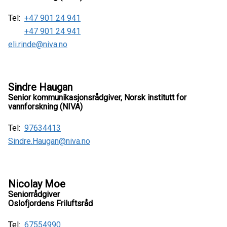
Tel:
+47 901 24 941
+47 901 24 941
eli.rinde@niva.no
Sindre Haugan
Senior kommunikasjonsrådgiver, Norsk institutt for
vannforskning (NIVA)
Tel:
97634413
Sindre.Haugan@niva.no
Nicolay Moe
Seniorrådgiver
Oslofjordens Friluftsråd
Tel:
67554990