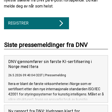
nyeste sakene fra DNV på e-post fortløpende. Du kan
melde deg av når som helst.
REGISTRER
Siste pressemeldinger fra DNV
DNV gjennomfører sin første KI-sertifisering i
Norge med Itera
26.5.2026 09:40:04 CEST
|
Pressemelding
Itera er blant de første virksomhetene i Norge som er
sertifisert etter den nye internasjonale standarden ISO/IEC
42001 for styringssystemer for kunstig intelligens. Målet er å
sikre strukturert, trygg og ansvarlig bruk av kunstig
intelligens både internt og i leveranser til kunder.
Ny rapport fra DNV: Hydrogen klart for