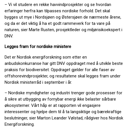
– Vi vil studere en rekke havvindprosjekter og se hvordan
erfaringer herfra kan tilpasses nordiske forhold. Det skal
bygges ut mye i Nordsjøen og Østersjøen de nærmeste årene,
og da er det viktig å ha et godt rammeverk for ta vare på
naturen, sier Marte Rusten, prosjektleder og miljørisikoekspert i
DNV.
Legges fram for nordiske ministere
Det er Nordisk energiforskning som etter en
anbudskonkurranse har gitt DNV oppdraget med å utvikle beste
praksis for biodiversitet. Oppdraget gjelder for alle faser av
offshorevindprosjekter, og resultatene skal legges fram under
Nordisk ministerråd i september i år.
– Nordiske myndigheter og industri trenger gode prosesser for
å sikre at utbygging av fornybar energi ikke belaster sårbare
økosystemer. Vårt håp er at rapporten vil engasjere
interessenter og hjelpe dem til å ta langsiktige og bærekraftige
beslutninger, sier Marton Leander Vølstad, rådgiver hos Nordisk
Energiforskning.