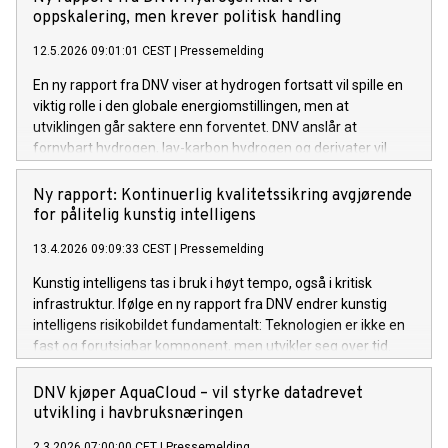
oppskalering, men krever politisk handling
12.5.2026 09:01:01 CEST
|
Pressemelding
En ny rapport fra DNV viser at hydrogen fortsatt vil spille en
viktig rolle i den globale energiomstillingen, men at
utviklingen går saktere enn forventet. DNV anslår at
fornybart hydrogen, lav-karbon hydrogen og derivater vil
bidra til å kutte mer enn 2000 millioner tonn CO₂-utslipp årlig
i 2060. For å realisere dette må pilotprosjekter skaleres til
Ny rapport: Kontinuerlig kvalitetssikring avgjørende
industriell drift, noe som krever tydeligere politiske rammer.
for pålitelig kunstig intelligens
13.4.2026 09:09:33 CEST
|
Pressemelding
Kunstig intelligens tas i bruk i høyt tempo, også i kritisk
infrastruktur. Ifølge en ny rapport fra DNV endrer kunstig
intelligens risikobildet fundamentalt: Teknologien er ikke en
fast og forutsigbar komponent, men utvikler seg over tid.
Dette gir nye former for systemrisiko, som krever
kontinuerlig kvalitetssikring for å sikre ansvarlig bruk.
DNV kjøper AquaCloud – vil styrke datadrevet
utvikling i havbruksnæringen
2.3.2026 07:00:00 CET
|
Pressemelding