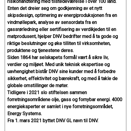
risikohåndtering med tilstedeværelse i over 100 land.
Enten det dreier seg om godkjenning av et nytt
skipsdesign, optimering av energiproduksjonen fra en
vindmøllepark, analyse av sensordata fra en
gassrørledning eller sertifisering av verdikjeden til en
matprodusent, hjelper DNV bedrifter med å ta gode og
riktige beslutninger og øke tilliten til virksomheten,
produktene og tjenestene deres.
Siden 1864 har selskapets formål vært å sikre liv,
verdier og miljøet. Med unik teknisk ekspertise og
uavhengighet bistår DNV sine kunder med å forbedre
sikkerhet, effektivitet og bærekraft, og med å takle de
globale omstillinger de møter.
Tidligere i 2021 slo stiftelsen sammen
forretningsområdene olje, gass og fornybar energi. 4000
energieksperter er samlet i nye forretningsområdet,
Energy Systems.
Fra 1. mars 2021 byttet DNV GL navn til DNV.