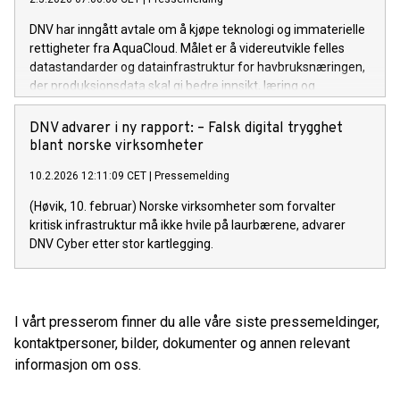
DNV har inngått avtale om å kjøpe teknologi og immaterielle
rettigheter fra AquaCloud. Målet er å videreutvikle felles
datastandarder og datainfrastruktur for havbruksnæringen,
der produksjonsdata skal gi bedre innsikt, læring og
beslutningsstøtte – og bidra til økt fiskevelferd og
effektivitet i næringen.
DNV advarer i ny rapport: – Falsk digital trygghet
blant norske virksomheter
10.2.2026 12:11:09 CET
|
Pressemelding
(Høvik, 10. februar) Norske virksomheter som forvalter
kritisk infrastruktur må ikke hvile på laurbærene, advarer
DNV Cyber etter stor kartlegging.
I vårt presserom finner du alle våre siste pressemeldinger,
kontaktpersoner, bilder, dokumenter og annen relevant
informasjon om oss.