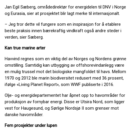
Jan Egil Sæberg, områdedirektør for energidelen til DNV i Norge
og Eurasia, sier at prosjektet blir lagt merke til internasjonalt.
– Jeg tror dette vil fungere som en inspirasjon for å etablere
beste praksis innen bærekraftig vindkraft også andre steder i
verden, sier Sæberg.
Kan true marine arter
Havvind regnes som en viktig del av Norges og Nordens grønne
omstilling. Samtidig kan utbygging av offshorevindanlegg være
en mulig trussel mot det biologiske mangfoldet til havs. Mellom
1970 og 2012 ble marin biodiversitet redusert med 36 prosent,
ifølge «Living Planet Report», som WWF publiserte i 2016.
Olje- og energidepartementet har åpnet opp to havområder for
produksjon av fornybar energi. Disse er Utsira Nord, som ligger
vest for Haugesund, og Sørlige Nordsjø II som grenser mot
danske havområder.
Fem prosjekter under lupen