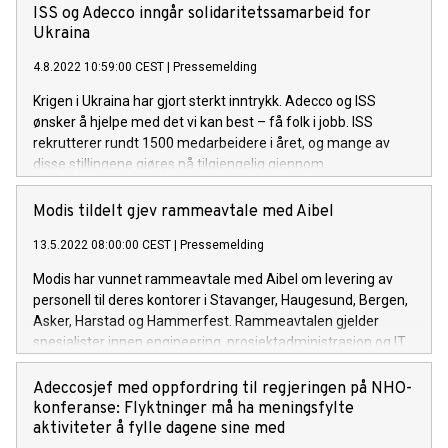
ISS og Adecco inngår solidaritetssamarbeid for
Ukraina
4.8.2022 10:59:00 CEST
|
Pressemelding
Krigen i Ukraina har gjort sterkt inntrykk. Adecco og ISS
ønsker å hjelpe med det vi kan best – få folk i jobb. ISS
rekrutterer rundt 1500 medarbeidere i året, og mange av
disse stillingene gjøres nå tilgjengelig gjennom
AdeccoJobsForUkraine.com. - Dette er et historisk
samarbeid som vil hjelpe ukrainske flyktninger i Norge med å
Modis tildelt gjev rammeavtale med Aibel
integreres og finne meningsfulle aktiviteter å fylle dagene
13.5.2022 08:00:00 CEST
|
Pressemelding
sine med, sier Torben Sneve. Vi i Adecco vil hjelpe med det vi
kan best – få folk ut i jobb. Vi hadde ikke vært i stand til å nå
Modis har vunnet rammeavtale med Aibel om levering av
det målet uten ISS.
personell til deres kontorer i Stavanger, Haugesund, Bergen,
Asker, Harstad og Hammerfest. Rammeavtalen gjelder
spesialister innen engineering, prosjektadministrasjon og IT.
Adeccosjef med oppfordring til regjeringen på NHO-
konferanse: Flyktninger må ha meningsfylte
aktiviteter å fylle dagene sine med