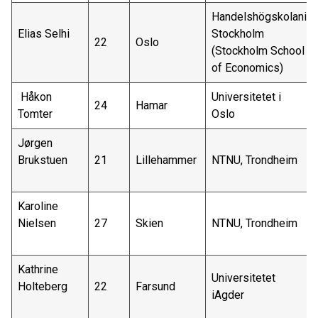
Handelshögskolan
i
Elias
Selhi
Stockholm
22
Oslo
(Stockholm School
of Economics)
Håkon
U
niversitetet i
24
Hamar
Tomter
O
slo
Jørgen
Brukstuen
21
Lillehammer
NTNU
, Trondheim
Karoline
Nielsen
27
Skien
NTNU, Trondheim
Kathrine
U
niversitetet
Holteberg
22
Farsund
i
A
gder