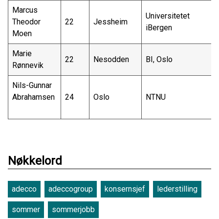
Marcus
U
niversitetet
Theodor
22
Jessheim
i
B
ergen
Moen
Marie
22
Nesodden
BI, Oslo
Rønnevik
Nils-Gunnar
Abrahamsen
24
Oslo
NTNU
Nøkkelord
adecco
adeccogroup
konsernsjef
lederstilling
sommer
sommerjobb