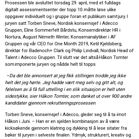
Prosessen ble avsluttet
torsdag
29. april,
med et fulldags
digitalt
assessmentsenter
der topp 10 måtte
løse ulike
oppgaver individuelt og i gruppe foran
et publikum samt jury.
I
juryen
satt
Torben Sneve, Nordisk konsernsjef i Adecco
Gruppen, Eline Sommerfelt Bårdstu, Konserndirektør HR i
Nortura, August Németh Winter, Konsernanalytiker i AF
Gruppen og vår
CEO for One
Month
2019, Ketil Kjeldsberg,
direktør for
Badenoch
+ Clark og Philip Lindvall, Nordisk Head
of
Talent i Adecco Gruppen.
Til slutt var det altså
Håkon Tomter
som
imponerte juryen og
nådde helt til topps.
–
Da det ble annonsert at jeg fikk stillingen trodde jeg ikke
helt det jeg hørte. Jeg hadde vært meg selv og gitt alt, og
følelsen av å få full uttelling i en slik situasjon er helt uten
sidestykke
, sier Håkon Tomter, som danket ut over 900 andre
kandidater gjennom rekrutteringsprosessen
.
Torben Sneve, konsernsjef i Adecco, gleder seg til å ta imot
Håkon i Juni. –
Han er en sjelden kombinasjon av å være
kicksøkende gjennom klatring og dykking til å lese sitater fra
bøker til juryen i selveste finalen. Ydmyk, strukturert, kreativ og