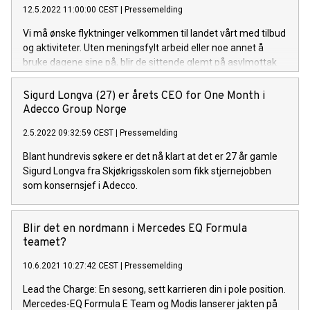
12.5.2022 11:00:00 CEST
|
Pressemelding
Vi må ønske flyktninger velkommen til landet vårt med tilbud
og aktiviteter. Uten meningsfylt arbeid eller noe annet å
bruke dagene sine på, blir de sittende glemt på asylmottak
rundt omkring i landet, sier Torben Sneve, konserndirektør
for Adecco Group Nordics på NHOs årskonferanse, som går
Sigurd Longva (27) er årets CEO for One Month i
av stabelen i Oslo Spektrum i dag.
Adecco Group Norge
2.5.2022 09:32:59 CEST
|
Pressemelding
Blant hundrevis søkere er det nå klart at det er 27 år gamle
Sigurd Longva fra Skjøkrigsskolen som fikk stjernejobben
som konsernsjef i Adecco.
Blir det en nordmann i Mercedes EQ Formula
teamet?
10.6.2021 10:27:42 CEST
|
Pressemelding
Lead the Charge: En sesong, sett karrieren din i pole position.
Mercedes-EQ Formula E Team og Modis lanserer jakten på