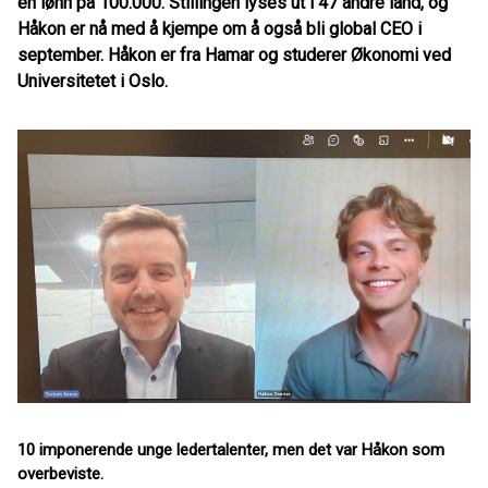
en lønn på 100.000. Stillingen lyses ut i 47 andre land, og
Håkon er nå med å kjempe om å også bli global CEO i
september. Håkon er fra Hamar og studerer Økonomi ved
Universitetet i Oslo.
10
imponerende
unge ledertalente
r
, men
det var Håkon som
overbeviste.