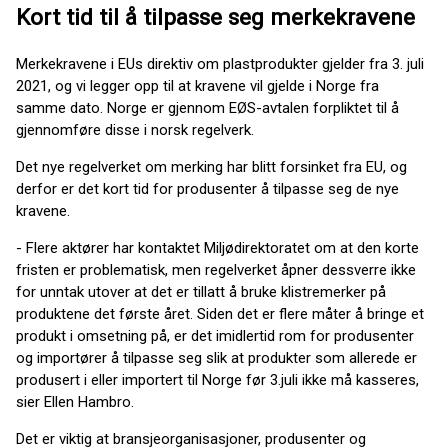
Kort tid til å tilpasse seg merkekravene
Merkekravene i EUs direktiv om plastprodukter gjelder fra 3. juli
2021, og vi legger opp til at kravene vil gjelde i Norge fra
samme dato. Norge er gjennom EØS-avtalen forpliktet til å
gjennomføre disse i norsk regelverk.
Det nye regelverket om merking har blitt forsinket fra EU, og
derfor er det kort tid for produsenter å tilpasse seg de nye
kravene.
- Flere aktører har kontaktet Miljødirektoratet om at den korte
fristen er problematisk, men regelverket åpner dessverre ikke
for unntak utover at det er tillatt å bruke klistremerker på
produktene det første året. Siden det er flere måter å bringe et
produkt i omsetning på, er det imidlertid rom for produsenter
og importører å tilpasse seg slik at produkter som allerede er
produsert i eller importert til Norge før 3.juli ikke må kasseres,
sier Ellen Hambro.
Det er viktig at bransjeorganisasjoner, produsenter og