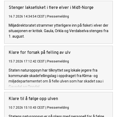
Stenger laksefisket i flere elver i Midt-Norge
16.7.2026 14:34:54 CEST
|
Pressemelding
Miljødirektoratet strammer ytterligere inn på fisket i elver der
situasjonen er kritisk. Gaula, Orkla og Verdalselva stenges fra
1. august.
Klare for forsøk på felling av ulv
15.7.2026 17:12:42 CEST
|
Pressemelding
Staten naturoppsyn har tilknyttet seg lokale jegere fra
kommunale skadefellingslag i oppdraget fra Klima- og
miljødepartementet om å felle ulven som har skadet sau i
Gausdal og Oppdal.
Klare til å følge opp ulven
10.7.2026 15:10:43 CEST
|
Pressemelding
Statens naturoppsyn er på plass med personell for å følge