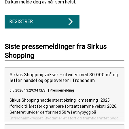
Du kan melde deg av når som helst.
REGISTRER
Siste pressemeldinger fra Sirkus
Shopping
Sirkus Shopping vokser – utvider med 30 000 m² og
løfter handel og opplevelser i Trondheim
6.5.2026 13:29:34 CEST
|
Pressemelding
Sirkus Shopping hadde størst økning i omsetning i 2025,
iforhold til året før og har bare fortsatt samme vekst i 2026.
Senteret utvider derfor med 50 % i et nybygg på
Strindheimkrysset. Bygget er et stort og fremtidsrettet bygg
på hele 30 000 kvadratmeter fordelt på ni etasjer. 15 000 m2