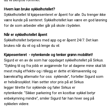
du vil benytte rommet.
Hvem kan bruke sykkelhotellet?
Sykkelhotellet til kjøpesenteret er åpent for alle. Du trenger ikke
være kunde på senteret. Sykkelhotellet kan være en god løsning
for de som arbeider eller går på skole i bydelen.
Når er sykkelhotellet åpent
Sykkelhotellet betjenes med app og er åpent 24/7. Det kan
brukes når du vil og så lenge du vil.
Kjøpesenteret -
nytenkende og tenker grønn mobilitet!
Sigurd er en av de som har oppdaget sykkelhotellet på Sirkus.
“Sykling til og fra jobb er avgjørende for at dagene mine skal bli
mest mulig
effektiv og i tillegg er dette et klimavennlig og
bærekraftig alternativ for oss
syklende”, forteller Sigurd som
er
helsårssyklist
.
Han setter stor pris på at Sirkus
legger
tilrette
for syklende og føler
Sirkus er
nytenkende.
”Sikker
parkering for en kostbar sykkel betyr
en
bekymring mindre”, smiler Sigurd før han hiver seg på
sykkelen videre.