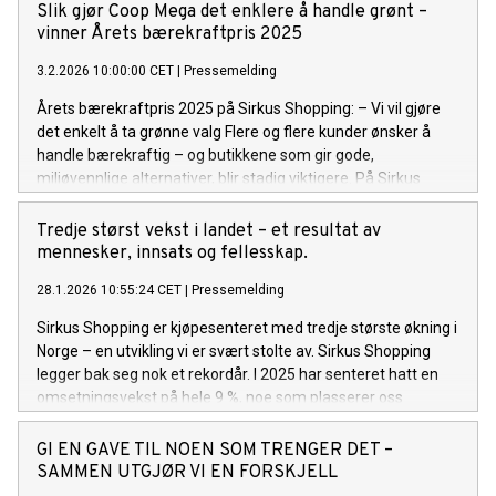
skal benyttes til kontor og 15 000 m2 til handel, opplevelser
Slik gjør Coop Mega det enklere å handle grønt –
og mat/servering. Utbyggingen øker kjøpesenterets areal
vinner Årets bærekraftpris 2025
med 50 prosent og vil gi Trondheims innbyggere et langt
3.2.2026 10:00:00 CET
|
Pressemelding
bredere tilbud innen både handel, opplevelser og
mat/servering.
Årets bærekraftpris 2025 på Sirkus Shopping: – Vi vil gjøre
Dette markerer en av de største utvidelsene av et kjøpesenter i Mi
det enkelt å ta grønne valg Flere og flere kunder ønsker å
Norge, og vil styrke det kollektive knutepunktet og Sirkus
handle bærekraftig – og butikkene som gir gode,
Shopping som en sentral møteplass i byen.
miljøvennlige alternativer, blir stadig viktigere. På Sirkus
Shopping har dette engasjementet nå blitt løftet fram
gjennom Årets bærekraftpris 2025. Prisen deles ut til en
Tredje størst vekst i landet – et resultat av
butikk som går foran og viser vei innen miljø,
mennesker, innsats og fellesskap.
avfallshåndtering, gjenbruk, resirkulering og sosial
28.1.2026 10:55:24 CET
|
Pressemelding
bærekraft. Et tydelig forbilde Årets vinner er Coop Mega på
Sirkus Shopping – en butikk som i flere år har jobbet
Sirkus Shopping er kjøpesenteret med tredje største økning i
systematisk og målrettet for å redusere sitt klimaavtrykk. –
Norge – en utvikling vi er svært stolte av. Sirkus Shopping
Vi er utrolig stolte av denne prisen. Den tilhører hele laget
legger bak seg nok et rekordår. I 2025 har senteret hatt en
vårt som hver dag jobber for å gjøre bærekraft til en naturlig
omsetningsvekst på hele 9 %, noe som plasserer oss
del av handleopplevelsen, sier butikkleder Geir Jørgensen.
som det kjøpesenteret med tredje største økning i landet.
Ser vi de siste fire årene samlet, har Sirkus hatt en total
GI EN GAVE TIL NOEN SOM TRENGER DET –
vekst på imponerende 40 %. Dette er sterke tall som tydelig
SAMMEN UTGJØR VI EN FORSKJELL
viser at arbeidet som legges ned hver dag gir resultater.