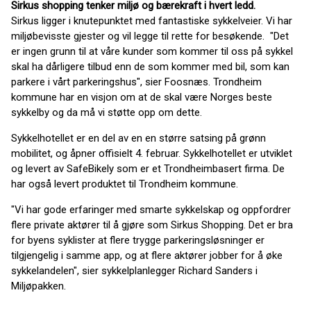
Sirkus shopping tenker miljø og bærekraft i hvert ledd.
Sirkus ligger i knutepunktet med fantastiske sykkelveier. Vi har
miljøbevisste gjester og vil legge til rette for besøkende. "Det
er ingen grunn til at våre kunder som kommer til oss på sykkel
skal ha dårligere tilbud enn de som kommer med bil, som kan
parkere i vårt parkeringshus", sier Foosnæs. Trondheim
kommune har en visjon om at de skal være Norges beste
sykkelby og da må vi støtte opp om dette.
Sykkelhotellet er en del av en en større satsing på grønn
mobilitet, og åpner offisielt 4. februar.
Sykkelhotellet er utviklet
og levert av
SafeBikely
som er et Trondheimbasert firma. De
har også levert produktet til Trondheim kommune.
"Vi har gode erfaringer med smarte sykkelskap og oppfordrer
flere private aktører til å gjøre som Sirkus Shopping. Det er bra
for byens syklister at flere trygge parkeringsløsninger er
tilgjengelig i samme app, og at flere aktører jobber for å øke
sykkelandelen", sier sykkelplanlegger Richard Sanders i
Miljøpakken.