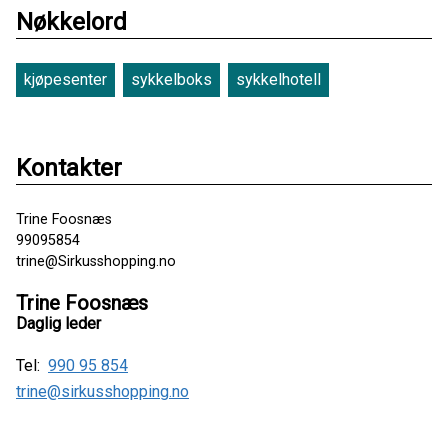
Nøkkelord
kjøpesenter
sykkelboks
sykkelhotell
Kontakter
Trine Foosnæs
99095854
trine@Sirkusshopping.no
Trine Foosnæs
Daglig leder
Tel:
990 95 854
trine@sirkusshopping.no