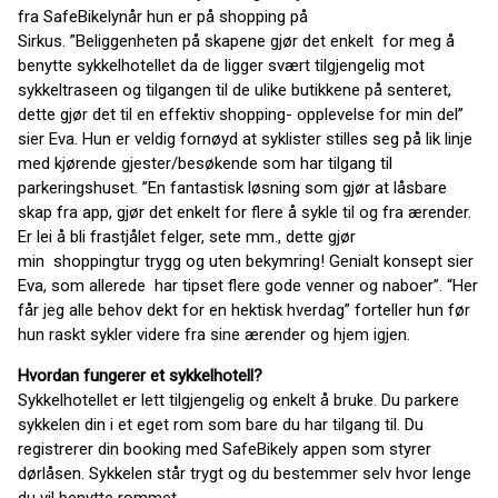
fra
SafeBikely
når hun er på shopping på
Sirkus.
”Beliggenheten
på
skapene
gjør det enkelt
for meg å
benytte
sykkelhotellet
da de ligger svært tilgjengelig mot
sykkeltraseen og tilgangen til de ulike butikkene på senteret,
dette gjør det til en
effektiv
shopping-
opplevelse for min del”
sier Eva. Hun er veldig fornøyd at syklister stilles seg på lik
linje
med kjørende gjester/besøkende som har tilgang til
parkeringshuset.
”En
fantastisk løsning som gjør at låsbare
skap fra
app
, gjør det enkelt for
flere å sykle til og fra ærender.
Er lei å bli frastjålet felger, sete mm., dette gjør
min
shoppingtur trygg og uten bekymring! Genialt konsept sier
Eva, som allerede
har tipset flere gode venner og naboer”.
“Her
får jeg alle behov dekt for en hektisk hverdag” forteller hun før
hun raskt
sykler videre fra sine ærender og hjem igjen.
Hvordan fungerer et sykkelhotell?
Sykkelhotellet er lett tilgjengelig og enkelt å bruke. Du parkere
sykkelen din i et eget rom som bare du har tilgang til. Du
registrerer din booking med
SafeBikely
appen som styrer
dørlåsen.
Sykkelen står trygt og du bestemmer selv hvor lenge