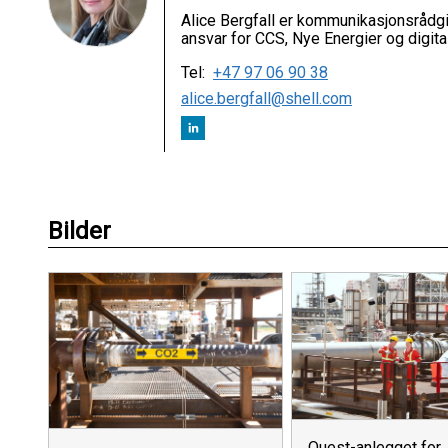
Alice Bergfall er kommunikasjonsrådgi
ansvar for CCS, Nye Energier og digital
Tel:
+47 97 06 90 38
alice.bergfall@shell.com
Bilder
Quest-anlegget for