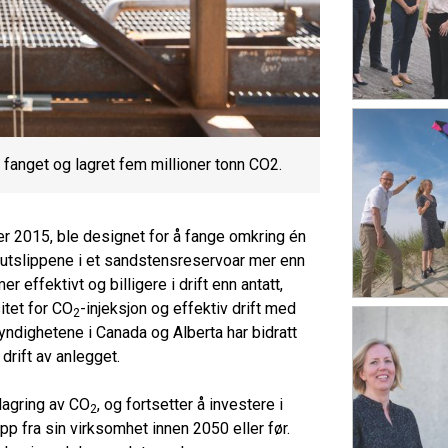
 fanget og lagret fem millioner tonn CO2.
r 2015, ble designet for å fange omkring én
e utslippene i et sandstensreservoar mer enn
 effektivt og billigere i drift enn antatt,
tet for CO
-injeksjon og effektiv drift med
2
ndighetene i Canada og Alberta har bidratt
drift av anlegget.
 lagring av CO
, og fortsetter å investere i
2
pp fra sin virksomhet innen 2050 eller før.