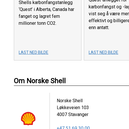
Shells karbonfangstanlegg
karbonfangst og -lag
‘Quest’ i Alberta, Canada har
vist seg å være mer
fanget og lagret fem
effektivt og billigere
millioner tonn CO2.
enn antatt.
LAST NED BILDE
LAST NED BILDE
Om Norske Shell
Norske Shell
Løkkeveien 103
4007
Stavanger
+47 51 69 30 00