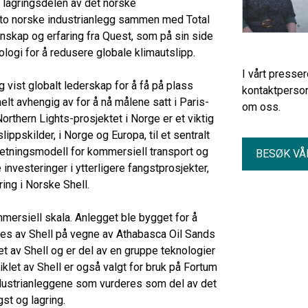
og lagringsdelen av det norske
l to norske industrianlegg sammen med Total
nnskap og erfaring fra Quest, som på sin side
ologi for å redusere globale klimautslipp.
I vårt presse
 vist globalt lederskap for å få på plass
kontaktperson
 helt avhengig av for å nå målene satt i Paris-
om oss.
orthern Lights-prosjektet i Norge er et viktig
lippskilder, i Norge og Europa, til et sentralt
rretningsmodell for kommersiell transport og
BESØK VÅ
investeringer i ytterligere fangstprosjekter,
ring i Norske Shell.
mersiell skala. Anlegget ble bygget for å
res av Shell på vegne av Athabasca Oil Sands
et av Shell og er del av en gruppe teknologier
klet av Shell er også valgt for bruk på Fortum
industrianleggene som vurderes som del av det
st og lagring.