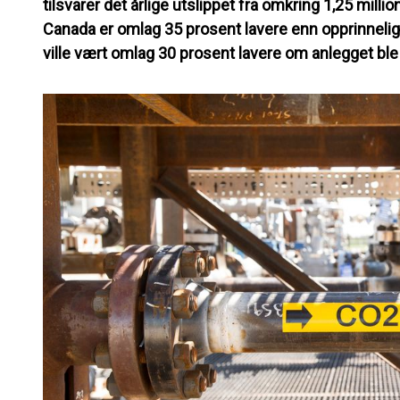
tilsvarer det årlige utslippet fra omkring 1,25 millio
Canada er omlag 35 prosent lavere enn opprinneli
ville vært omlag 30 prosent lavere om anlegget ble