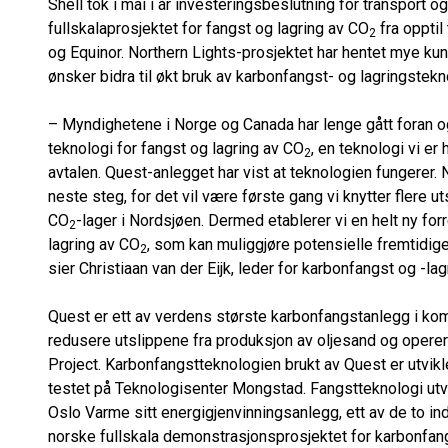
Shell tok i mai i år investeringsbeslutning for transport 
fullskalaprosjektet for fangst og lagring av CO
fra oppti
2
og Equinor. Northern Lights-prosjektet har hentet mye ku
ønsker bidra til økt bruk av karbonfangst- og lagringstekn
– Myndighetene i Norge og Canada har lenge gått foran og
teknologi for fangst og lagring av CO
, en teknologi vi er
2
avtalen. Quest-anlegget har vist at teknologien fungerer. N
neste steg, for det vil være første gang vi knytter flere uts
CO
-lager i Nordsjøen. Dermed etablerer vi en helt ny fo
2
lagring av CO
, som kan muliggjøre potensielle fremtidige 
2
sier Christiaan van der Eijk, leder for karbonfangst og -lag
Quest er ett av verdens største karbonfangstanlegg i kom
redusere utslippene fra produksjon av oljesand og opere
Project. Karbonfangstteknologien brukt av Quest er utvikl
testet på Teknologisenter Mongstad. Fangstteknologi utvi
Oslo Varme sitt energigjenvinningsanlegg, ett av de to 
norske fullskala demonstrasjonsprosjektet for karbonfang