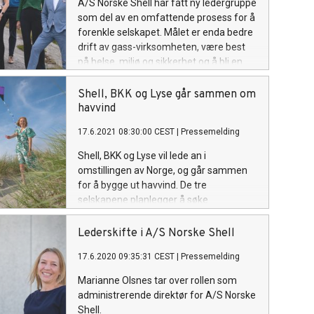
A/S Norske Shell har fått ny ledergruppe
som del av en omfattende prosess for å
forenkle selskapet. Målet er enda bedre
drift av gass-virksomheten, være best
på helse, miljø og sikkerhet og å bli en
verdifull partner for Norge også i det
grønne skiftet.
Shell, BKK og Lyse går sammen om
havvind
17.6.2021 08:30:00 CEST
|
Pressemelding
Shell, BKK og Lyse vil lede an i
omstillingen av Norge, og går sammen
for å bygge ut havvind. De tre
selskapene planlegger å søke
konsesjoner for begge feltene som
norske myndigheter har åpnet for
Lederskifte i A/S Norske Shell
utbygging, Sørlige Nordsjø II og Utsira
17.6.2020 09:35:31 CEST
|
Pressemelding
Nord.
Marianne Olsnes tar over rollen som
administrerende direktør for A/S Norske
Shell.