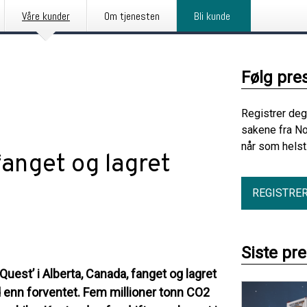
Våre kunder
Om tjenesten
Bli kunde
Følg pre
Registrer deg
sakene fra No
når som helst
anget og lagret
REGISTRE
Siste pr
Quest’ i Alberta, Canada, fanget og lagret
ad enn forventet. Fem millioner tonn CO2