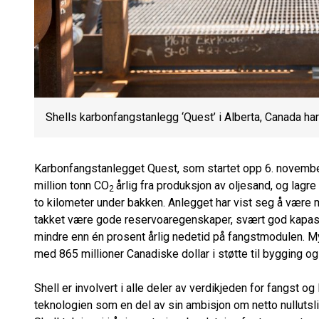
Shells karbonfangstanlegg ‘Quest’ i Alberta, Canada har
Karbonfangstanlegget Quest, som startet opp 6. novembe
million tonn CO
årlig fra produksjon av oljesand, og lagr
2
to kilometer under bakken. Anlegget har vist seg å være mer
takket være gode reservoaregenskaper, svært god kapasi
mindre enn én prosent årlig nedetid på fangstmodulen. My
med 865 millioner Canadiske dollar i støtte til bygging og 
Shell er involvert i alle deler av verdikjeden for fangst og
teknologien som en del av sin ambisjon om netto nullutsli