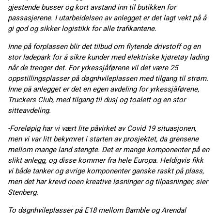
gjestende busser og kort avstand inn til butikken for
passasjerene. I utarbeidelsen av anlegget er det lagt vekt på å
gi god og sikker logistikk for alle trafikantene.
Inne på forplassen blir det tilbud om flytende drivstoff og en
stor ladepark for å sikre kunder med elektriske kjøretøy lading
når de trenger det. For yrkessjåførene vil det være 25
oppstillingsplasser på døgnhvileplassen med tilgang til strøm.
Inne på anlegget er det en egen avdeling for yrkessjåførene,
Truckers Club, med tilgang til dusj og toalett og en stor
sitteavdeling.
-Foreløpig har vi vært lite påvirket av Covid 19 situasjonen,
men vi var litt bekymret i starten av prosjektet, da grensene
mellom mange land stengte. Det er mange komponenter på en
slikt anlegg, og disse kommer fra hele Europa. Heldigvis fikk
vi både tanker og øvrige komponenter ganske raskt på plass,
men det har krevd noen kreative løsninger og tilpasninger, sier
Stenberg.
To døgnhvileplasser på E18 mellom Bamble og Arendal