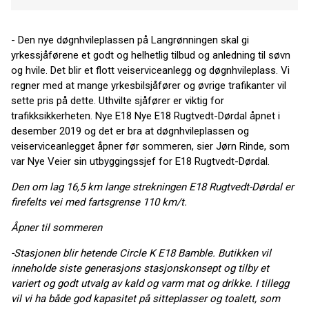
- Den nye
døgnhvileplassen på Langrønningen skal gi
yrkessjåførene et godt og helhetlig tilbud og anledning til søvn
og hvile.
Det blir et flott veiserviceanlegg og døgnhvileplass. Vi
regner med at mange yrkesbilsjåfører og øvrige trafikanter vil
sette pris på dette.
Uthvilte sjåfører er viktig for
trafikksikkerheten. Nye E18
Nye E18 Rugtvedt-Dørdal åpnet i
desember 2019 og det er bra at døgnhvileplassen og
veiserviceanlegget åpner før sommeren
,
sier Jørn Rinde, som
var Nye Veier sin utbyggingssjef for E18 Rugtvedt-Dørdal.
Den om lag 16,5 km lange strekningen E18 Rugtvedt-Dørdal er
firefelts vei med fartsgrense 110 km/t.
Åpner til sommeren
-Stasjonen blir hetende Circle K E18 Bamble. Butikken vil
inneholde siste generasjons stasjonskonsept og tilby et
variert og godt utvalg av kald og varm mat og drikke. I tillegg
vil vi ha både god kapasitet på sitteplasser og toalett, som