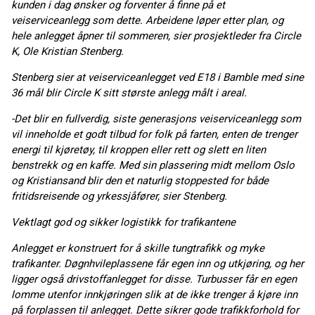
kunden i dag ønsker og forventer å finne på et
veiserviceanlegg som dette. Arbeidene løper etter plan, og
hele anlegget åpner til sommeren, sier prosjektleder fra Circle
K, Ole Kristian Stenberg.
S
tenberg sier at veiserviceanlegget ved E18 i Bamble med sine
36 mål blir Circle K sitt største anlegg målt i areal.
-Det blir en fullverdig, siste generasjons veiserviceanlegg som
vil inneholde et godt tilbud for folk på farten, enten de trenger
energi til kjøretøy, til kroppen eller rett og slett en liten
benstrekk og en kaffe. Med sin plassering midt mellom Oslo
og Kristiansand blir den et naturlig stoppested for både
fritidsreisende og yrkessjåfører, sier Stenberg.
Vektlagt god og sikker logistikk for trafikantene
Anlegget er konstruert for å skille tungtrafikk og myke
trafikanter. Døgnhvileplassene får egen inn og utkjøring, og her
ligger også drivstoffanlegget for disse. Turbusser får en egen
lomme utenfor innkjøringen slik at de ikke trenger å kjøre inn
på forplassen til anlegget. Dette sikrer gode trafikkforhold for