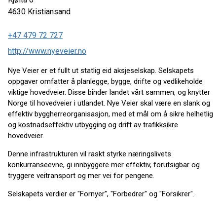
4630
Kristiansand
+47 479 72 727
http://www.nyeveier.no
Nye Veier er et fullt ut statlig eid aksjeselskap. Selskapets
oppgaver omfatter å planlegge, bygge, drifte og vedlikeholde
viktige hovedveier. Disse binder landet vårt sammen, og knytter
Norge til hovedveier i utlandet. Nye Veier skal være en slank og
effektiv byggherreorganisasjon, med et mål om å sikre helhetlig
og kostnadseffektiv utbygging og drift av trafikksikre
hovedveier.
Denne infrastrukturen vil raskt styrke næringslivets
konkurranseevne, gi innbyggere mer effektiv, forutsigbar og
tryggere veitransport og mer vei for pengene.
Selskapets verdier er "Fornyer", "Forbedrer" og "Forsikrer".