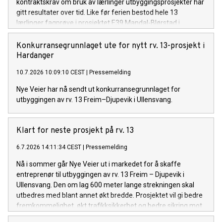
kontraktskrav om bruk av lærlinger utbyggingsprosjekter har
gitt resultater over tid. Like før ferien bestod hele 13
lærlinger fagprøve i prosjektet E39 Mandal-Blørstad i
Lindesnes, Agder.
Konkurransegrunnlaget ute for nytt rv. 13-prosjekt i
Hardanger
10.7.2026 10:09:10 CEST
|
Pressemelding
Nye Veier har nå sendt ut konkurransegrunnlaget for
utbyggingen av rv. 13 Freim–Djupevik i Ullensvang.
Klart for neste prosjekt på rv. 13
6.7.2026 14:11:34 CEST
|
Pressemelding
Nå i sommer går Nye Veier ut i markedet for å skaffe
entreprenør til utbyggingen av rv. 13 Freim – Djupevik i
Ullensvang. Den om lag 600 meter lange strekningen skal
utbedres med blant annet økt bredde. Prosjektet vil gi bedre
fremkommelighet, økt trafikksikkerhet og bedre sikring mot
skred.