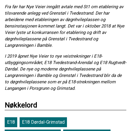
Fra før har Nye Veier inngått avtale med St1 om etablering av
tilsvarende anlegg ved Grenstøl i Tvedestrand. Der har
arbeidene med etableringen av døgnhvileplassen og
bensinstasjonen kommet langt. Det var i oktober 2018 at Nye
Veier lyste ut konkurransen for etablering og drift av
døgnhvileplassene på Grenstøl i Tvedestrand og
Langrønningen i Bamble.
I 2019 åpnet Nye Veier to nye veistrekninger i E18-
utbyggingsområdet, E18 Tvedestrand-Arendal og E18 Rugtvedt-
Dørdal.
De nye og moderne døgnhvileplassene på
Langrønningen i Bamble og Grenstøl i Tvedestrand blir da de
to døgnhvileplassene som er på E18-strekningen mellom
Langangen i Porsgrunn og Grimstad.
Nøkkelord
E18
E18 Dørdal-Grimstad