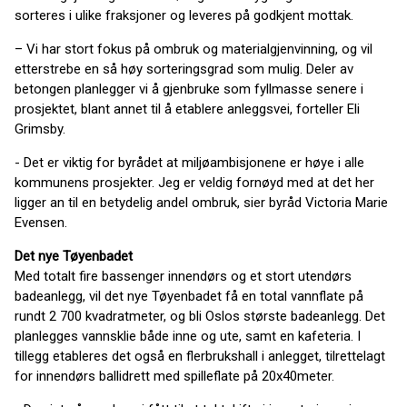
sorteres i ulike fraksjoner og leveres på godkjent mottak.
– Vi har stort fokus på ombruk og materialgjenvinning, og vil
etterstrebe en så høy sorteringsgrad som mulig. Deler av
betongen planlegger vi å gjenbruke som fyllmasse senere i
prosjektet, blant annet til å etablere anleggsvei, forteller Eli
Grimsby.
- Det er viktig for byrådet at miljøambisjonene er høye i alle
kommunens prosjekter. Jeg er veldig fornøyd med at det her
ligger an til en betydelig andel ombruk, sier byråd Victoria Marie
Evensen.
Det nye Tøyenbadet
Med totalt fire bassenger innendørs og et stort utendørs
badeanlegg, vil det nye Tøyenbadet få en total vannflate på
rundt 2 700 kvadratmeter, og bli Oslos største badeanlegg. Det
planlegges vannsklie både inne og ute, samt en kafeteria. I
tillegg etableres det også en flerbrukshall i anlegget, tilrettelagt
for innendørs ballidrett med spilleflate på 20x40meter.