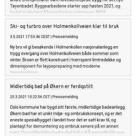
Tøyenbadet. Byggearbeidene starter opp høsten 2021, og
badet er planlagt å kunne brukes sommeren 2024.
Ski- og turbro over Holmenkollveien klar til bruk
3.5.2021 17:53:46 CEST
|
Pressemelding
Ny bro vil gi besøkende i Holmenkollen nasjonalanlegg en
trygg overgang over Holmenkollveien både sommer som
vinter. Broen er flott konstruert i tverrspent limtredekke og
dimensjonert for løypepreparing med moderne
løypemaskiner.
Midlertidig bad på Økern er ferdigstilt
25.3.2021 10:22:56 CET
|
Pressemelding
Oslo kommune har bygd sitt første, midlertidige badeanlegg.
Økern bad har et unikt miljø- og ombrukskonsept, og er det
eneste spesialbygget i landet hvor det er satt krav til, og
planlagt for demontering og ombruk senere på en annen
tomt. Det midlertidige badet skal bidra til å opprettholde noe