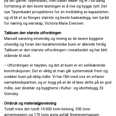
på det gamle Tøyenbadet, men badet lekker og er i så dårlig
forfatning at den beste løsningen er å rive og bygge nytt. Det
nye Tøyenbadet prosjekteres for en tredobling av kapasiteten,
og vil bli et av Norges største og beste badeanlegg, sier byråd
for næring og eierskap, Victoria Marie Evensen.
Takbuen den største utfordringen
Manuell sanering innvendig og rivning av de lavere byggene
utvendig og foran den karakteristiske buen er allerede ferdig.
Takbuen er den største utfordringen i rivearbeidet og har blitt
stående til slutt.
– Utfordringen er høyden, og det at buen er en selvbærende
konstruksjonen. Det er viktig at man går systematisk frem og
svekker buen på riktig måte. Vi har fått med oss en erfaren
samarbeidspartner, og er trygg på at de vil løse dette på en god
måte, sier direktør og byggherre i Kultur- og idrettsbygg, Eli
Grimsby.
Ombruk og materialgjenvinning
Totalt rives det rundt 14 000 tonn betong, 350 tonn
armeringsjern og 170 tonn øvrig avfall. Bygningsmassen