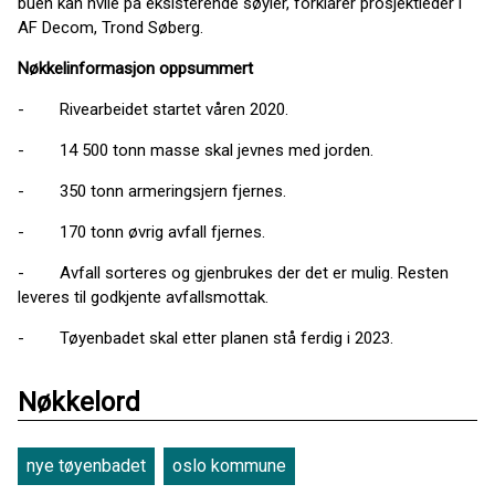
buen kan hvile på eksisterende søyler, forklarer prosjektleder i
AF Decom, Trond Søberg.
Nøkkelinformasjon oppsummert
- Rivearbeidet startet våren 2020.
- 14 500 tonn masse skal jevnes med jorden.
- 350 tonn armeringsjern fjernes.
- 170 tonn øvrig avfall fjernes.
- Avfall sorteres og gjenbrukes der det er mulig. Resten
leveres til godkjente avfallsmottak.
- Tøyenbadet skal etter planen stå ferdig i 2023.
Nøkkelord
nye tøyenbadet
oslo kommune