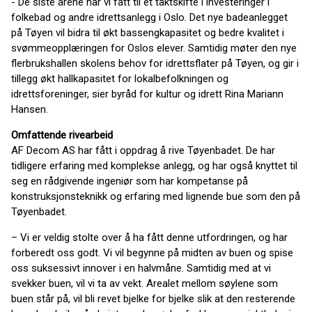
- De siste årene har vi fått til et taktskifte i investeringer i
folkebad og andre idrettsanlegg i Oslo. Det nye badeanlegget
på Tøyen vil bidra til økt bassengkapasitet og bedre kvalitet i
svømmeopplæringen for Oslos elever. Samtidig møter den nye
flerbrukshallen skolens behov for idrettsflater på Tøyen, og gir i
tillegg økt hallkapasitet for lokalbefolkningen og
idrettsforeninger, sier byråd for kultur og idrett Rina Mariann
Hansen.
Omfattende rivearbeid
AF Decom AS har fått i oppdrag å rive Tøyenbadet. De har
tidligere erfaring med komplekse anlegg, og har også knyttet til
seg en rådgivende ingeniør som har kompetanse på
konstruksjonsteknikk og erfaring med lignende bue som den på
Tøyenbadet.
– Vi er veldig stolte over å ha fått denne utfordringen, og har
forberedt oss godt. Vi vil begynne på midten av buen og spise
oss suksessivt innover i en halvmåne. Samtidig med at vi
svekker buen, vil vi ta av vekt. Arealet mellom søylene som
buen står på, vil bli revet bjelke for bjelke slik at den resterende