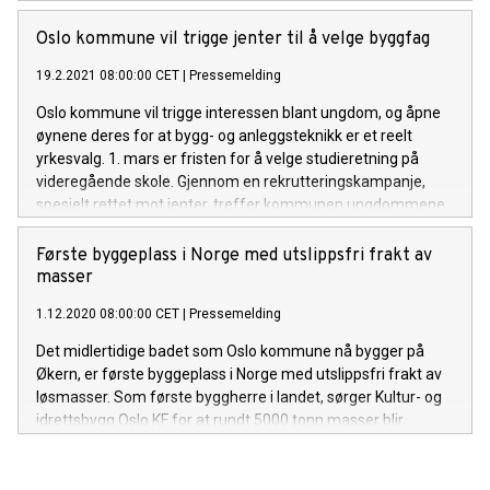
av badekapasiteten i hovedstaden mens kommunen bygger
det nye Tøyenbadet.
Oslo kommune vil trigge jenter til å velge byggfag
19.2.2021 08:00:00 CET
|
Pressemelding
Oslo kommune vil trigge interessen blant ungdom, og åpne
øynene deres for at bygg- og anleggsteknikk er et reelt
yrkesvalg. 1. mars er fristen for å velge studieretning på
videregående skole. Gjennom en rekrutteringskampanje,
spesielt rettet mot jenter, treffer kommunen ungdommene
på snapchat og i andre digitale flater i hele februar.
Første byggeplass i Norge med utslippsfri frakt av
masser
1.12.2020 08:00:00 CET
|
Pressemelding
Det midlertidige badet som Oslo kommune nå bygger på
Økern, er første byggeplass i Norge med utslippsfri frakt av
løsmasser. Som første byggherre i landet, sørger Kultur- og
idrettsbygg Oslo KF for at rundt 5000 tonn masser blir
fraktet av en elektrisk tippbil både på, samt til og fra
byggeplassen.