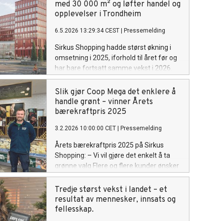
med 30 000 m² og løfter handel og
opplevelser i Trondheim
6.5.2026 13:29:34 CEST
|
Pressemelding
Sirkus Shopping hadde størst økning i
omsetning i 2025, iforhold til året før og
har bare fortsatt samme vekst i 2026.
Senteret utvider derfor med 50 % i et
nybygg på Strindheimkrysset. Bygget er
Slik gjør Coop Mega det enklere å
et stort og fremtidsrettet bygg på hele
handle grønt – vinner Årets
30 000 kvadratmeter fordelt på ni
bærekraftpris 2025
etasjer. 15 000 m2 skal benyttes til
3.2.2026 10:00:00 CET
|
Pressemelding
kontor og 15 000 m2 til handel,
opplevelser og mat/servering.
Årets bærekraftpris 2025 på Sirkus
Utbyggingen øker kjøpesenterets areal
Shopping: – Vi vil gjøre det enkelt å ta
med 50 prosent og vil gi Trondheims
grønne valg Flere og flere kunder ønsker
innbyggere et langt bredere tilbud innen
å handle bærekraftig – og butikkene
både handel, opplevelser og
som gir gode, miljøvennlige alternativer,
Tredje størst vekst i landet – et
mat/servering.
blir stadig viktigere. På Sirkus Shopping
resultat av mennesker, innsats og
Dette markerer en av de største utvidelsene av et kjø
har dette engasjementet nå blitt løftet
fellesskap.
Norge, og vil styrke det kollektive
fram gjennom Årets bærekraftpris