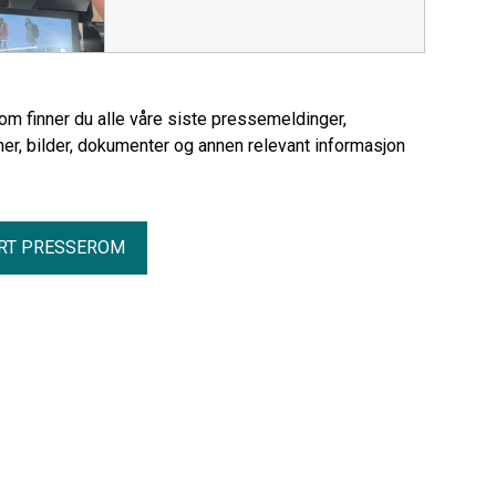
familier har søkt om hjelp til jul og tallet
som gir oss muligheten til å levere vårt
fortsetter å øke. I tillegg bidrar
aller beste, hver eneste dag. Med
organisasjonen til ensom julefeiring,
rekordomsetning bak oss har vi derfor
krisesentre og andre organisasjoner
valgt å feire oss selv – og samtidig gi en
som hjelper samme målgruppe. Til
tydelig honnør til alle som har bidratt til å
rom finner du alle våre siste pressemeldinger,
sammen utgjør dette over 300 barn. –
løfte Sirkus dit vi er i dag. Vi er stolte av
er, bilder, dokumenter og annen relevant informasjon
«Vi ser at stadig flere familier trenger
gje
støtte, og at hverdagen for mange er
blitt tøffere. For oss handler dette om å
sørge for at barn får oppleve glede,
mestring og normalitet – ikke bare til jul,
RT PRESSEROM
men hele året», sier Marthe Øyangen,
initiativtaker og grunnlegger av Hjelp
mæ å hjelpe.