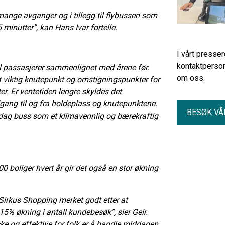
ange avganger og i tillegg til flybussen som
 minutter”, kan Hans Ivar fortelle.
I vårt presse
kontaktperson
all passasjerer sammenlignet med årene før.
om oss.
 viktig knutepunkt og omstigningspunkter for
ter. Er ventetiden lengre skyldes det
adgang til og fra holdeplass og knutepunktene.
BESØK VÅ
 dag buss som et klimavennlig og bærekraftig
0 boliger hvert år gir det også en stor økning
irkus Shopping merket godt etter at
 15% økning i antall kundebesøk”, sier Geir.
ske og effektive for folk er å handle middagen