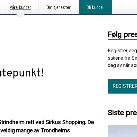
Våre kunder
Om tjenesten
Bli kunde
Følg pre
Registrer deg
sakene fra Si
deg av når so
utepunkt!
REGISTRE
Siste pr
Strindheim rett ved Sirkus Shopping. De
for veldig mange av Trondheims