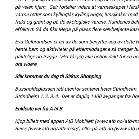
på veien hjem. Geir forteller videre at varmeskapet i fer
varme retter som kyllinglår, kyllingvinger, lunsjkaker me
frukt og grønt og på de økologiske varene. Kundenes beh
effektivt. Så da fikk Mega på plass flere selvbetjente kass
Eva Gulbrandsen er en av de som benytter seg av dette.Hun
hente barn og aktiviteter på ettermiddagene så trenger h
pålitelige og trygge. “Her får jeg alle behov dekt for en h
dra videre.
Slik kommer du deg til Sirkus Shopping
Bussholdeplassen rett utenfor senteret heter Strindheim.
Strindheim 1, 2, 3, 4. Det er daglig 1400 avganger fra 
Enkleste vei fra A til B
Kjøp billett med appen AtB Mobillett (www.atb.no/atb-mo
Reise (www.atb.no/atb-reise/) eller på atb.no (www.atb.