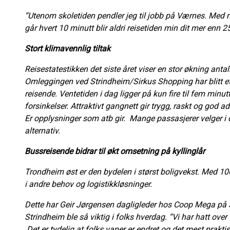
“Utenom skoletiden pendler jeg til jobb på Værnes. Med m
går hvert 10 minutt blir aldri reisetiden min dit mer enn 25
Stort klimavennlig tiltak
Reisestatestikken det siste året viser en stor økning ant
Omleggingen ved Strindheim/Sirkus Shopping har blitt et
reisende. Ventetiden i dag ligger på kun fire til fem minut
forsinkelser. Attraktivt gangnett gir trygg, raskt og god 
Er opplysninger som atb gir. Mange passasjerer velger i
alternativ.
Bussreisende bidrar til økt omsetning på kyllinglår
Trondheim øst er den bydelen i størst boligvekst. Med 100
i andre behov og logistikkløsninger.
Dette har Geir Jørgensen dagligleder hos Coop Mega på S
Strindheim ble så viktig i folks hverdag. “Vi har hatt over
Det er tydelig at folks vaner er endret og det mest prakti