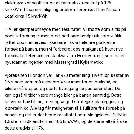
elektriske konseptbiler og et fantastisk resultat på 176
km/kWh. Til sammenligning er strømforbruket til en Nissan
Leaf cirka 15 km/kWh.
– Vi er kjempefornøyde med resultatet. Vi møtte som alltid på
noen utfordringer, men stort sett bare småplukk som vi fikk
rettet opp i underveis. Ikke bare fikk vi hele fire godkjente
forsøk på banen, men vi forbedret oss markant på hvert nye
forsøk, forteller Jørgen Jackwitz fra Holmestrand, som nå er
nyutdannet ingeniør med Mastergrad i Kybernetikk.
Kjørebanen i London var i år 970 meter lang. Hvert løp består av
15 runder som må gjennomføres innenfor en makstid, og
bilene må stoppe og starte hver gang de passerer start. Det
kan også til tider være mange biler på banen samtidig. Dette
krever sitt av bilene, men også god strategisk planlegging og
kjøreteknikk. Alle lag får muligheten til å fullføre fire forsøk på
banen, og det er det beste resultatet som blir gjeldene. NTNUs
første forsøk endte med 105 km/kWh, og de klarte altså å øke
dette gradvis til 176.