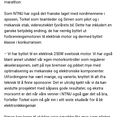
marathon.
Som NTNU har også det franske laget med nordmennene i
spissen, Torkel som teamleder og Simen som pilot og i
mekanisk stab, videreutviklet fjorårets bil. Dette har inkludert en
ganske betydelig endring; de har nemlig byttet ut
forbrenningsmotoren til elektrisk motor og dermed byttet
klasse i konkurransen.
– Vi har byttet til en elektrisk 250W sveitsisk motor. Vi har også
blant annet utviklet vår egen motorkontroller som regulerer
akselerasjonen, satt på nye bremser og jobbet mye med
optimalisering av mekaniske og elektroniske komponenter.
Utfordringene har vært mange, og varierte; knyttet til alt ifra
teknisk til å finne sponsorer. Det er utrolig kjekt når vi da kan
avslutte prosjektet med såpass gode resultater, og ekstra
morsomt er det når våre venner i NTNU også gjør det så bra,
forteller Torkel som nå går inn i sitt siste studieår for å bli
elektronikkingeniør.