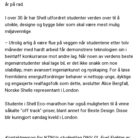
år på rad.
I over 30 år har Shell utfordret studenter verden over til å
utvikle, designe og bygge biler som skal være mest mulig
miljøvennlige.
– Utrolig artig å være flue på veggen når studentene etter tolv
måneder med hardt arbeid får demonstrere teknologien sin i
beintøff konkurranse mot andre lag. Når noen av verdens beste
ingeniørstudenter skal lage bil, er det ikke snakk om noe
olabilløp, men avansert ingeniørkunst og nyskaping. For å løse
fremtidens energiutfordringer behøver vi nettopp unge, dyktige
og engasjerte realfagsfolk som dette, avslutter Alice Bergfall,
Norske Shells representant i London.
Studente i Shell Eco-marathon har også muligheten til å vinne
såkalte "off track"-priser, blant annet for Beste Design. Disse
blir kunngjort søndag kveld i London.
Kontaktperson for NTNUs studentlag DNV GL Fuel Fighter er