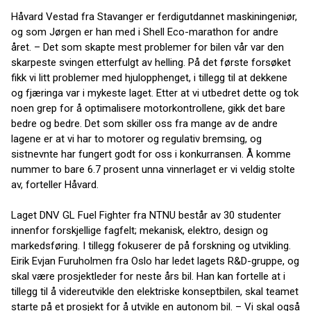
Håvard Vestad fra Stavanger er ferdigutdannet maskiningeniør,
og som Jørgen er han med i Shell Eco-marathon for andre
året. – Det som skapte mest problemer for bilen vår var den
skarpeste svingen etterfulgt av helling. På det første forsøket
fikk vi litt problemer med hjulopphenget, i tillegg til at dekkene
og fjæringa var i mykeste laget. Etter at vi utbedret dette og tok
noen grep for å optimalisere motorkontrollene, gikk det bare
bedre og bedre. Det som skiller oss fra mange av de andre
lagene er at vi har to motorer og regulativ bremsing, og
sistnevnte har fungert godt for oss i konkurransen. Å komme
nummer to bare 6.7 prosent unna vinnerlaget er vi veldig stolte
av, forteller Håvard.
Laget DNV GL Fuel Fighter fra NTNU består av 30 studenter
innenfor forskjellige fagfelt; mekanisk, elektro, design og
markedsføring. I tillegg fokuserer de på forskning og utvikling.
Eirik Evjan Furuholmen fra Oslo har ledet lagets R&D-gruppe, og
skal være prosjektleder for neste års bil. Han kan fortelle at i
tillegg til å videreutvikle den elektriske konseptbilen, skal teamet
starte på et prosjekt for å utvikle en autonom bil. – Vi skal også