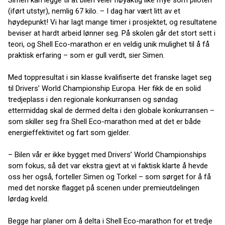
Simen kan legge til at bilen veier nøyaktig like mye som piloten
(iført utstyr), nemlig 67 kilo. – I dag har vært litt av et
høydepunkt! Vi har lagt mange timer i prosjektet, og resultatene
beviser at hardt arbeid lønner seg. På skolen går det stort sett i
teori, og Shell Eco-marathon er en veldig unik mulighet til å få
praktisk erfaring – som er gull verdt, sier Simen.
Med toppresultat i sin klasse kvalifiserte det franske laget seg
til Drivers’ World Championship Europa. Her fikk de en solid
tredjeplass i den regionale konkurransen og søndag
ettermiddag skal de dermed delta i den globale konkurransen –
som skiller seg fra Shell Eco-marathon med at det er både
energieffektivitet og fart som gjelder.
– Bilen vår er ikke bygget med Drivers’ World Championships
som fokus, så det var ekstra gjevt at vi faktisk klarte å hevde
oss her også, forteller Simen og Torkel – som sørget for å få
med det norske flagget på scenen under premieutdelingen
lørdag kveld.
Begge har planer om å delta i Shell Eco-marathon for et tredje