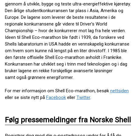
gjennom å utvikle, bygge og teste ultra-energieffektive kjøretøy.
Den årlige studentkonkurransen tar plass i Asia, Amerika og
Europe. De lagene som leverer de beste resultatene i de
regionale konkurransene går videre til Driver’s World
Championship – hvor de konkurrerer mot lag fra hele verden.
Ideen til Shell Eco-marathon ble født i 1939, da forskere ved
Shells labaratorium in USA hadde en vennskapelig konkurranse
om hvem som kunne nå lengst på en liter drivstoff. I 1985 ble
den første offisielle Shell Eco-marathon avholdt i Frankrike.
Konkurransen har utviklet seg i trinn med teknologien og i dag
bruker lagene en rekke forskjellige avanserte løsninger
samt også grønnere energiformer.
For mer informasjon om Shell Eco-marathon, besøk
nettsiden
eller se siste nytt på
Facebook
eller
Twitter
.
Følg pressemeldinger fra Norske Shell
Registrer deg med din e-postadresse under for å få de