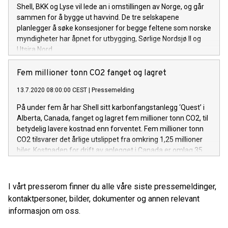
Shell, BKK og Lyse vil lede an i omstillingen av Norge, og går
sammen for å bygge ut havvind. De tre selskapene
planlegger å søke konsesjoner for begge feltene som norske
myndigheter har åpnet for utbygging, Sørlige Nordsjø II og
Utsira Nord.
Fem millioner tonn CO2 fanget og lagret
13.7.2020 08:00:00 CEST
|
Pressemelding
På under fem år har Shell sitt karbonfangstanlegg ‘Quest’ i
Alberta, Canada, fanget og lagret fem millioner tonn CO2, til
betydelig lavere kostnad enn forventet. Fem millioner tonn
CO2 tilsvarer det årlige utslippet fra omkring 1,25 millioner
biler. Kostnaden for drift av anlegget i Canada er omlag 35
prosent lavere enn opprinnelig estimert, og
utbyggingskostnadene ville vært omlag 30 prosent lavere
om anlegget ble bygget i dag.
I vårt presserom finner du alle våre siste pressemeldinger,
kontaktpersoner, bilder, dokumenter og annen relevant
informasjon om oss.