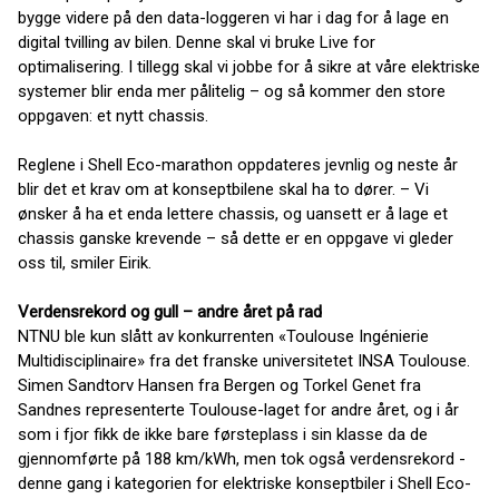
bygge videre på den data-loggeren vi har i dag for å lage en
digital tvilling av bilen. Denne skal vi bruke Live for
optimalisering. I tillegg skal vi jobbe for å sikre at våre elektriske
systemer blir enda mer pålitelig – og så kommer den store
oppgaven: et nytt chassis.
Reglene i Shell Eco-marathon oppdateres jevnlig og neste år
blir det et krav om at konseptbilene skal ha to dører. – Vi
ønsker å ha et enda lettere chassis, og uansett er å lage et
chassis ganske krevende – så dette er en oppgave vi gleder
oss til, smiler Eirik.
Verdensrekord og gull – andre året på rad
NTNU ble kun slått av konkurrenten «Toulouse Ingénierie
Multidisciplinaire» fra det franske universitetet INSA Toulouse.
Simen Sandtorv Hansen fra Bergen og Torkel Genet fra
Sandnes representerte Toulouse-laget for andre året, og i år
som i fjor fikk de ikke bare førsteplass i sin klasse da de
gjennomførte på 188 km/kWh, men tok også verdensrekord -
denne gang i kategorien for elektriske konseptbiler i Shell Eco-