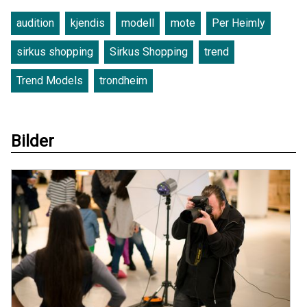
audition
kjendis
modell
mote
Per Heimly
sirkus shopping
Sirkus Shopping
trend
Trend Models
trondheim
Bilder