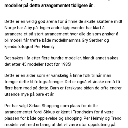
modeller på dette arrangementet tidligere år. .
Dette er en veldig god arena for å finne de skulte skattene midt
Norge har å by på. Ingen andre kjøpesenter har klart å
arrangere et så stort arrangement hvor alle de som ønsker å
bli modell får treffe både modellmamma Gry Sæther og
kjendisfotograf Per Heimly.
Det søkes i år etter flere hundre modeller, blandt annet søkes
det etter 45 modeller født før 1985!
Dette er en alder som er vanskelig å finne folk til når man
trenger dette til fotograferinger. Det er også et ønske om å få
flere barn med på dette. Barn er ferskvare siden de ofte endrer
utsende mye på bare et år.
Per har valgt Sirkus Shopping som plass for dette
arrangementet fordi Sirkus er kjent i Trondheim for å være
plassen for både opplevelse og shopping. Per Heimly og Trend
models vet med erfaring at det vil være stor oppslutning på