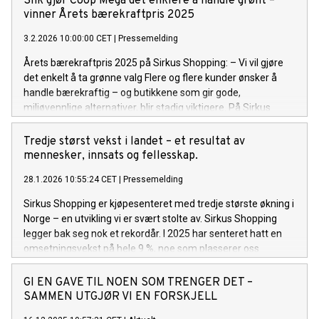
Slik gjør Coop Mega det enklere å handle grønt –
og mat/servering. Utbyggingen øker kjøpesenterets areal
vinner Årets bærekraftpris 2025
med 50 prosent og vil gi Trondheims innbyggere et langt
3.2.2026 10:00:00 CET
|
Pressemelding
bredere tilbud innen både handel, opplevelser og
mat/servering.
Årets bærekraftpris 2025 på Sirkus Shopping: – Vi vil gjøre
Dette markerer en av de største utvidelsene av et kjøpesenter i Mi
det enkelt å ta grønne valg Flere og flere kunder ønsker å
Norge, og vil styrke det kollektive knutepunktet og Sirkus
handle bærekraftig – og butikkene som gir gode,
Shopping som en sentral møteplass i byen.
miljøvennlige alternativer, blir stadig viktigere. På Sirkus
Shopping har dette engasjementet nå blitt løftet fram
gjennom Årets bærekraftpris 2025. Prisen deles ut til en
Tredje størst vekst i landet – et resultat av
butikk som går foran og viser vei innen miljø,
mennesker, innsats og fellesskap.
avfallshåndtering, gjenbruk, resirkulering og sosial
28.1.2026 10:55:24 CET
|
Pressemelding
bærekraft. Et tydelig forbilde Årets vinner er Coop Mega på
Sirkus Shopping – en butikk som i flere år har jobbet
Sirkus Shopping er kjøpesenteret med tredje største økning i
systematisk og målrettet for å redusere sitt klimaavtrykk. –
Norge – en utvikling vi er svært stolte av. Sirkus Shopping
Vi er utrolig stolte av denne prisen. Den tilhører hele laget
legger bak seg nok et rekordår. I 2025 har senteret hatt en
vårt som hver dag jobber for å gjøre bærekraft til en naturlig
omsetningsvekst på hele 9 %, noe som plasserer oss
del av handleopplevelsen, sier butikkleder Geir Jørgensen.
som det kjøpesenteret med tredje største økning i landet.
Ser vi de siste fire årene samlet, har Sirkus hatt en total
GI EN GAVE TIL NOEN SOM TRENGER DET –
vekst på imponerende 40 %. Dette er sterke tall som tydelig
SAMMEN UTGJØR VI EN FORSKJELL
viser at arbeidet som legges ned hver dag gir resultater.