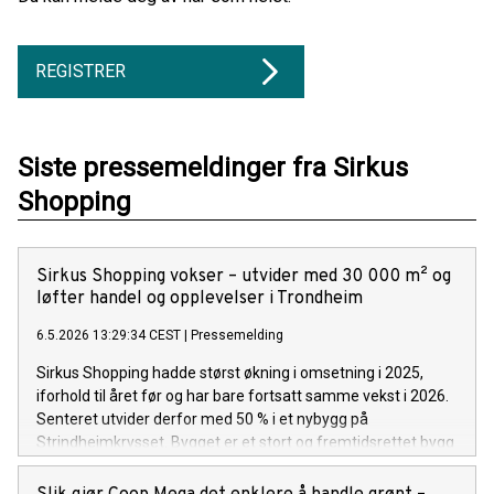
REGISTRER
Siste pressemeldinger fra Sirkus
Shopping
Sirkus Shopping vokser – utvider med 30 000 m² og
løfter handel og opplevelser i Trondheim
6.5.2026 13:29:34 CEST
|
Pressemelding
Sirkus Shopping hadde størst økning i omsetning i 2025,
iforhold til året før og har bare fortsatt samme vekst i 2026.
Senteret utvider derfor med 50 % i et nybygg på
Strindheimkrysset. Bygget er et stort og fremtidsrettet bygg
på hele 30 000 kvadratmeter fordelt på ni etasjer. 15 000 m2
skal benyttes til kontor og 15 000 m2 til handel, opplevelser