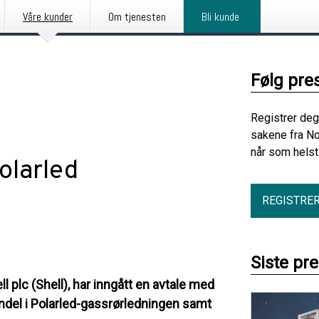
Våre kunder
Om tjenesten
Bli kunde
Følg pre
Registrer deg
sakene fra No
når som helst
Polarled
REGISTRE
Siste pr
l plc (Shell), har inngått en avtale med
del i Polarled-gassrørledningen samt