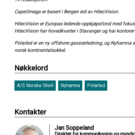
CapeOmega er basert i Bergen eid av HitecVision.
HitecVision er Europas ledende oppkjøpsfond med fokus 
HitecVision har hovedkvarter i Stavanger og har kontorer
Polarled er en ny offshore gassrørledning, og Nyhamna e
norsk kontinentalsokkel.
Nøkkelord
A/S Norske Shell
Nyhamna
Polarled
Kontakter
Jan Soppeland
Direktør for kommunikasjon og myndig