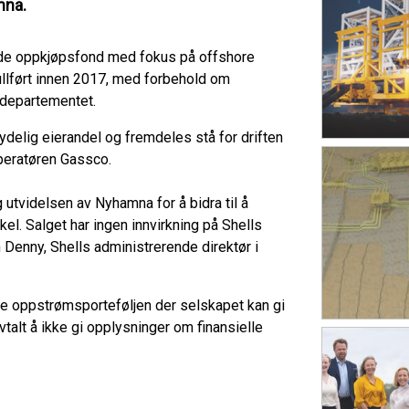
mna.
de oppkjøpsfond med fokus på offshore
ullført innen 2017, med forbehold om
sdepartementet.
ydelig eierandel og fremdeles stå for driften
operatøren Gassco.
g utvidelsen av Nyhamna for å bidra til å
el. Salget har ingen innvirkning på Shells
h Denny, Shells administrerende direktør i
re oppstrømsporteføljen der selskapet kan gi
vtalt å ikke gi opplysninger om finansielle