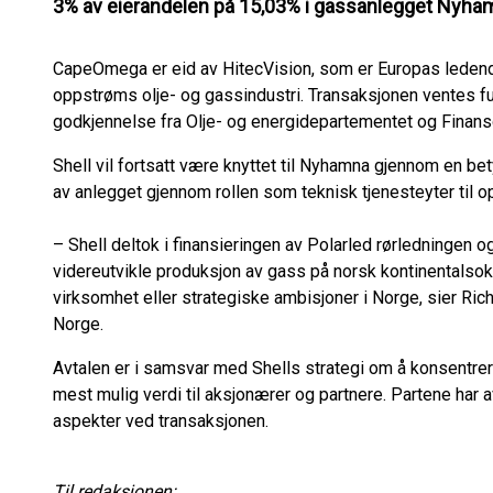
3% av eierandelen på 15,03% i gassanlegget Nyha
CapeOmega er eid av HitecVision, som er Europas leden
oppstrøms olje- og gassindustri. Transaksjonen ventes f
godkjennelse fra Olje- og energidepartementet og Finan
Shell vil fortsatt være knyttet til Nyhamna gjennom en bet
av anlegget gjennom rollen som teknisk tjenesteyter til 
– Shell deltok i finansieringen av Polarled rørledningen o
videreutvikle produksjon av gass på norsk kontinentalsokk
virksomhet eller strategiske ambisjoner i Norge, sier Ric
Norge.
Avtalen er i samsvar med Shells strategi om å konsentre
mest mulig verdi til aksjonærer og partnere. Partene har a
aspekter ved transaksjonen.
Til redaksjonen: