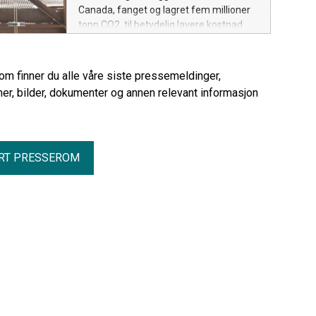
Canada, fanget og lagret fem millioner
tonn CO2, til betydelig lavere kostnad
enn forventet. Fem millioner tonn CO2
tilsvarer det årlige utslippet fra omkring
1,25 millioner biler. Kostnaden for drift
rom finner du alle våre siste pressemeldinger,
av anlegget i Canada er omlag 35
er, bilder, dokumenter og annen relevant informasjon
prosent lavere enn opprinnelig estimert,
og utbyggingskostnadene ville vært
omlag 30 prosent lavere om anlegget
ble bygget i dag.
RT PRESSEROM