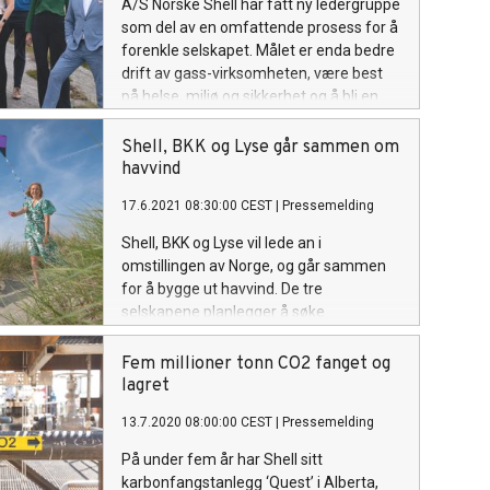
A/S Norske Shell har fått ny ledergruppe
som del av en omfattende prosess for å
forenkle selskapet. Målet er enda bedre
drift av gass-virksomheten, være best
på helse, miljø og sikkerhet og å bli en
verdifull partner for Norge også i det
grønne skiftet.
Shell, BKK og Lyse går sammen om
havvind
17.6.2021 08:30:00 CEST
|
Pressemelding
Shell, BKK og Lyse vil lede an i
omstillingen av Norge, og går sammen
for å bygge ut havvind. De tre
selskapene planlegger å søke
konsesjoner for begge feltene som
norske myndigheter har åpnet for
Fem millioner tonn CO2 fanget og
utbygging, Sørlige Nordsjø II og Utsira
lagret
Nord.
13.7.2020 08:00:00 CEST
|
Pressemelding
På under fem år har Shell sitt
karbonfangstanlegg ‘Quest’ i Alberta,