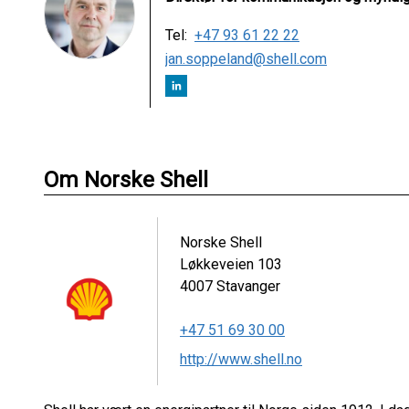
Tel:
+47 93 61 22 22
jan.soppeland@shell.com
Om Norske Shell
Norske Shell
Løkkeveien 103
4007
Stavanger
+47 51 69 30 00
http://www.shell.no