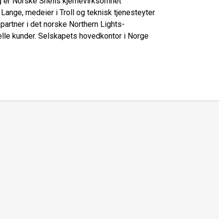
ag er Norske Shells kjernevirksomhet
ange, medeier i Troll og teknisk tjenesteyter
partner i det norske Northern Lights-
rielle kunder. Selskapets hovedkontor i Norge