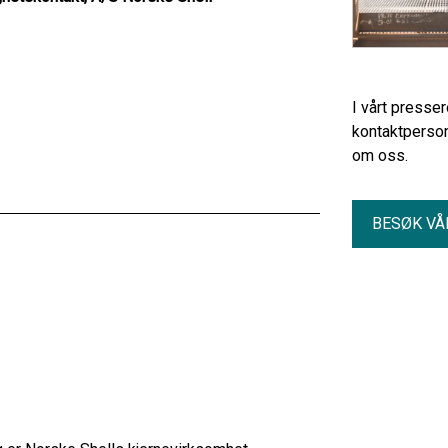
I vårt presse
kontaktperson
om oss.
BESØK VÅ