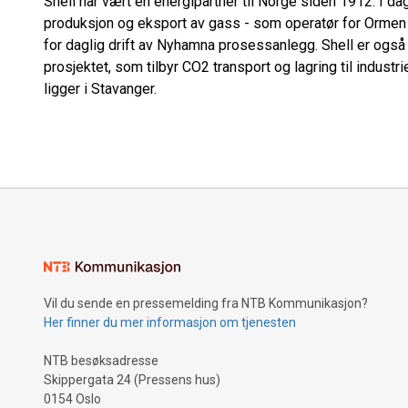
Shell har vært en energipartner til Norge siden 1912. I d
produksjon og eksport av gass - som operatør for Ormen L
for daglig drift av Nyhamna prosessanlegg. Shell er også 
prosjektet, som tilbyr CO2 transport og lagring til indust
ligger i Stavanger.
Vil du sende en pressemelding fra NTB Kommunikasjon?
Her finner du mer informasjon om tjenesten
NTB besøksadresse
Skippergata 24 (Pressens hus)
0154 Oslo