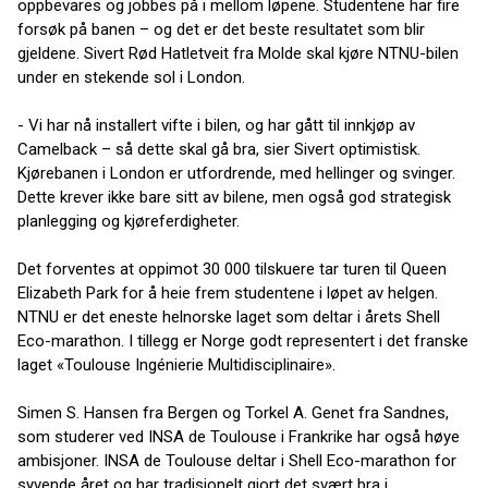
oppbevares og jobbes på i mellom løpene. Studentene har fire
forsøk på banen – og det er det beste resultatet som blir
gjeldene. Sivert Rød Hatletveit fra Molde skal kjøre NTNU-bilen
under en stekende sol i London.
- Vi har nå installert vifte i bilen, og har gått til innkjøp av
Camelback – så dette skal gå bra, sier Sivert optimistisk.
Kjørebanen i London er utfordrende, med hellinger og svinger.
Dette krever ikke bare sitt av bilene, men også god strategisk
planlegging og kjøreferdigheter.
Det forventes at oppimot 30 000 tilskuere tar turen til Queen
Elizabeth Park for å heie frem studentene i løpet av helgen.
NTNU er det eneste helnorske laget som deltar i årets Shell
Eco-marathon. I tillegg er Norge godt representert i det franske
laget «Toulouse Ingénierie Multidisciplinaire».
Simen S. Hansen fra Bergen og Torkel A. Genet fra Sandnes,
som studerer ved INSA de Toulouse i Frankrike har også høye
ambisjoner. INSA de Toulouse deltar i Shell Eco-marathon for
syvende året og har tradisjonelt gjort det svært bra i