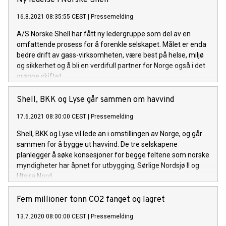
Ny ledelse i Norske Shell
16.8.2021 08:35:55 CEST
|
Pressemelding
A/S Norske Shell har fått ny ledergruppe som del av en
omfattende prosess for å forenkle selskapet. Målet er enda
bedre drift av gass-virksomheten, være best på helse, miljø
og sikkerhet og å bli en verdifull partner for Norge også i det
grønne skiftet.
Shell, BKK og Lyse går sammen om havvind
17.6.2021 08:30:00 CEST
|
Pressemelding
Shell, BKK og Lyse vil lede an i omstillingen av Norge, og går
sammen for å bygge ut havvind. De tre selskapene
planlegger å søke konsesjoner for begge feltene som norske
myndigheter har åpnet for utbygging, Sørlige Nordsjø II og
Utsira Nord.
Fem millioner tonn CO2 fanget og lagret
13.7.2020 08:00:00 CEST
|
Pressemelding