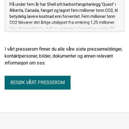
På under fem år har Shell sitt karbonfangstanlegg ‘Quest’ i
Alberta, Canada, fanget og lagret fem millioner tonn CO2, til
betydelig lavere kostnad enn forventet. Fem millioner tonn
CO2 tilsvarer det årlige utslippet fra omkring 1,25 millioner
biler. Kostnaden for drift av anlegget i Canada er omlag 35
prosent lavere enn opprinnelig estimert, og
utbyggingskostnadene ville vært omlag 30 prosent lavere
om anlegget ble bygget i dag.
I vårt presserom finner du alle våre siste pressemeldinger,
kontaktpersoner, bilder, dokumenter og annen relevant
informasjon om oss.
BESØK VÅRT PRESSEROM