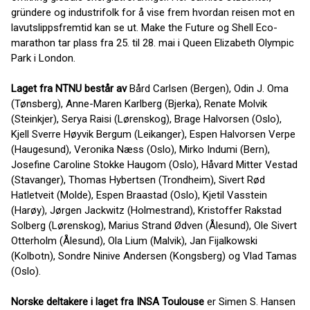
gründere og industrifolk for å vise frem hvordan reisen mot en
lavutslippsfremtid kan se ut. Make the Future og Shell Eco-
marathon tar plass fra 25. til 28. mai i Queen Elizabeth Olympic
Park i London.
Laget fra NTNU består av
Bård Carlsen (Bergen), Odin J. Oma
(Tønsberg), Anne-Maren Karlberg (Bjerka), Renate Molvik
(Steinkjer), Serya Raisi (Lørenskog), Brage Halvorsen (Oslo),
Kjell Sverre Høyvik Bergum (Leikanger), Espen Halvorsen Verpe
(Haugesund), Veronika Næss (Oslo), Mirko Indumi (Bern),
Josefine Caroline Stokke Haugom (Oslo), Håvard Mitter Vestad
(Stavanger), Thomas Hybertsen (Trondheim), Sivert Rød
Hatletveit (Molde), Espen Braastad (Oslo), Kjetil Vasstein
(Harøy), Jørgen Jackwitz (Holmestrand), Kristoffer Rakstad
Solberg (Lørenskog), Marius Strand Ødven (Ålesund), Ole Sivert
Otterholm (Ålesund), Ola Lium (Malvik), Jan Fijalkowski
(Kolbotn), Sondre Ninive Andersen (Kongsberg) og Vlad Tamas
(Oslo).
Norske deltakere i laget fra INSA Toulouse
er Simen S. Hansen