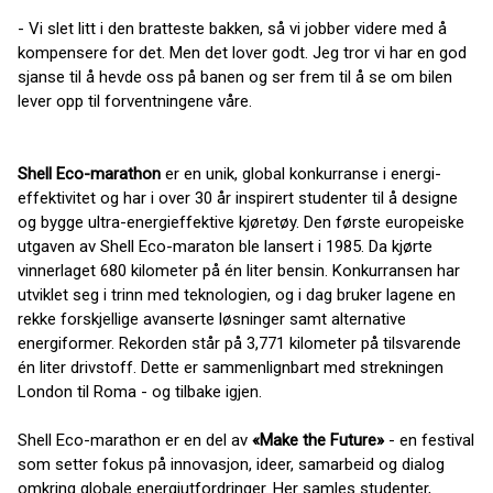
- Vi slet litt i den bratteste bakken, så vi jobber videre med å
kompensere for det. Men det lover godt. Jeg tror vi har en god
sjanse til å hevde oss på banen og ser frem til å se om bilen
lever opp til forventningene våre.
Shell Eco-marathon
er en unik, global konkurranse i energi-
effektivitet og har i over 30 år inspirert studenter til å designe
og bygge ultra-energieffektive kjøretøy. Den første europeiske
utgaven av Shell Eco-maraton ble lansert i 1985. Da kjørte
vinnerlaget 680 kilometer på én liter bensin. Konkurransen har
utviklet seg i trinn med teknologien, og i dag bruker lagene en
rekke forskjellige avanserte løsninger samt alternative
energiformer. Rekorden står på 3,771 kilometer på tilsvarende
én liter drivstoff. Dette er sammenlignbart med strekningen
London til Roma - og tilbake igjen.
Shell Eco-marathon er en del av
«Make the Future»
- en festival
som setter fokus på innovasjon, ideer, samarbeid og dialog
omkring globale energiutfordringer. Her samles studenter,