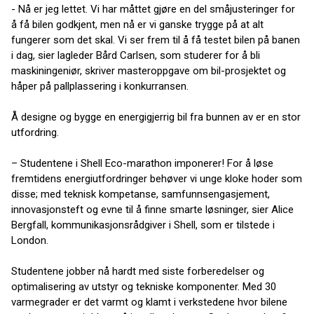
- Nå er jeg lettet. Vi har måttet gjøre en del småjusteringer for
å få bilen godkjent, men nå er vi ganske trygge på at alt
fungerer som det skal. Vi ser frem til å få testet bilen på banen
i dag, sier lagleder Bård Carlsen, som studerer for å bli
maskiningeniør, skriver masteroppgave om bil-prosjektet og
håper på pallplassering i konkurransen.
Å designe og bygge en energigjerrig bil fra bunnen av er en stor
utfordring.
– Studentene i Shell Eco-marathon imponerer! For å løse
fremtidens energiutfordringer behøver vi unge kloke hoder som
disse; med teknisk kompetanse, samfunnsengasjement,
innovasjonsteft og evne til å finne smarte løsninger, sier Alice
Bergfall, kommunikasjonsrådgiver i Shell, som er tilstede i
London.
Studentene jobber nå hardt med siste forberedelser og
optimalisering av utstyr og tekniske komponenter. Med 30
varmegrader er det varmt og klamt i verkstedene hvor bilene