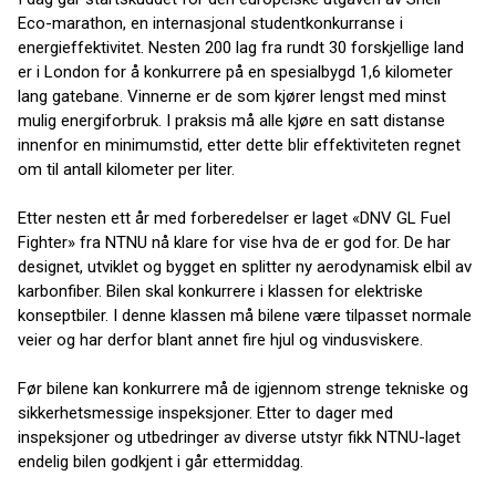
Eco-marathon, en internasjonal studentkonkurranse i
energieffektivitet. Nesten 200 lag fra rundt 30 forskjellige land
er i London for å konkurrere på en spesialbygd 1,6 kilometer
lang gatebane. Vinnerne er de som kjører lengst med minst
mulig energiforbruk. I praksis må alle kjøre en satt distanse
innenfor en minimumstid, etter dette blir effektiviteten regnet
om til antall kilometer per liter.
Etter nesten ett år med forberedelser er laget «DNV GL Fuel
Fighter» fra NTNU nå klare for vise hva de er god for. De har
designet, utviklet og bygget en splitter ny aerodynamisk elbil av
karbonfiber. Bilen skal konkurrere i klassen for elektriske
konseptbiler. I denne klassen må bilene være tilpasset normale
veier og har derfor blant annet fire hjul og vindusviskere.
Før bilene kan konkurrere må de igjennom strenge tekniske og
sikkerhetsmessige inspeksjoner. Etter to dager med
inspeksjoner og utbedringer av diverse utstyr fikk NTNU-laget
endelig bilen godkjent i går ettermiddag.