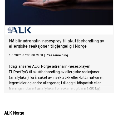
Nå blir adrenalin-nesespray til akuttbehandling av
allergiske reaksjoner tilgjengelig i Norge
1.6.2026 07:00:00 CEST
|
Pressemelding
I dag lanserer ALK i Norge adrenalin-nesesprayen
EURneffy® til akuttbehandling av allergiske reaksjoner
(anafylaksi) forårsaket av insektstikk eller -bitt, matvarer,
legemidler og andre allergener, i tillegg til idiopatisk eller
treningsindusert anafylaksi for voksne og barn (≥30 kg).
Norske allergikere som trenger akuttbehandling til allergiske
reaksjoner, kan fra i dag få foreskrevet EURneffy på hvit
resept.
ALK Norge