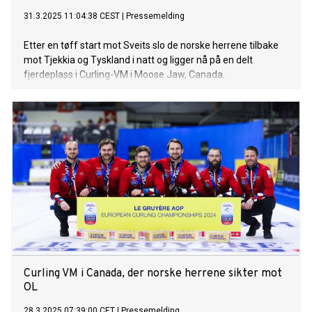
31.3.2025 11:04:38 CEST
|
Pressemelding
Etter en tøff start mot Sveits slo de norske herrene tilbake
mot Tjekkia og Tyskland i natt og ligger nå på en delt
fjerdeplass i Curling-VM i Moose Jaw, Canada.
Curling VM i Canada, der norske herrene sikter mot
OL
28.3.2025 07:39:00 CET
|
Pressemelding