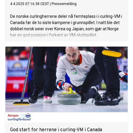
4.4.2025 07:16:38 CEST
|
Pressemelding
De norske curlingherrene deler nå femteplass i i curling-VM i
Canada før de to siste kampene i grunnspillet. I natt ble det
dobbel norsk seier over Korea og Japan, som gjør at Norge
har en god posisjon i forkant av VM-sluttspillet.
God start for herrene i curling-VM i Canada