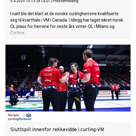
5.4.2025 15:13:28 CEST
|
Pressemelding
I natt ble det klart at de norske curlingherrene kvalifiserte
seg til kvartfiale i VM i Canada. I tillegg har laget sikret norsk
OL plass for herrene for neste års vinter-OL i Milano og
Cortina.
Sluttspill innenfor rekkevidde i curling-VM