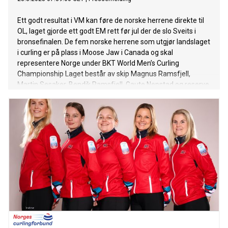
Ett godt resultat i VM kan føre de norske herrene direkte til
OL, laget gjorde ett godt EM rett før jul der de slo Sveits i
bronsefinalen. De fem norske herrene som utgjør landslaget
i curling er på plass i Moose Jaw i Canada og skal
representere Norge under BKT World Men’s Curling
Championship Laget består av skip Magnus Ramsfjell,
Martin Sesaker, Bendik Ramsfjell, Gaute Nepstad og reserve
Wilhelm Næss, under ledelse av landslagssjef Thomas
Løvold.