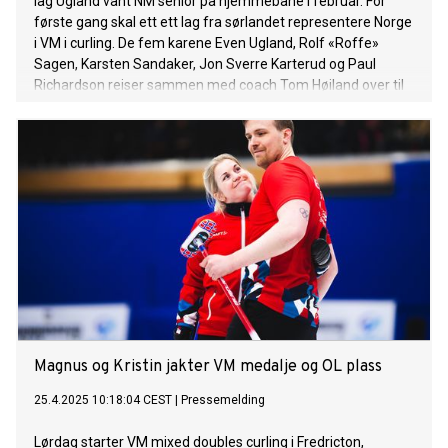
lag Ugland vant NM senior på hjemmebane i februar. For
første gang skal ett ett lag fra sørlandet representere Norge
i VM i curling. De fem karene Even Ugland, Rolf «Roffe»
Sagen, Karsten Sandaker, Jon Sverre Karterud og Paul
Richardson reiser sammen med coach Tom Høiland over til
Fredericton, Canada for å kjempe i VM senior, hvor de
konkurrerer i samme by som Kristin Skaslien og Magnus
Nedregotten som spiller VM mixed doubles.
Magnus og Kristin jakter VM medalje og OL plass
25.4.2025 10:18:04 CEST
|
Pressemelding
Lørdag starter VM mixed doubles curling i Fredricton,