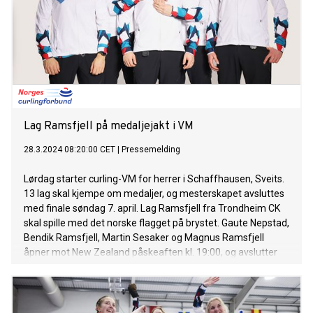
Lag Ramsfjell på medaljejakt i VM
28.3.2024 08:20:00 CET
|
Pressemelding
Lørdag starter curling-VM for herrer i Schaffhausen, Sveits.
13 lag skal kjempe om medaljer, og mesterskapet avsluttes
med finale søndag 7. april. Lag Ramsfjell fra Trondheim CK
skal spille med det norske flagget på brystet. Gaute Nepstad,
Bendik Ramsfjell, Martin Sesaker og Magnus Ramsfjell
åpner mot New Zealand påskeaften kl. 19:00, og avslutter
med siste kamp i grunnspillet mot medaljekandidat Italia
fredag 5. april.