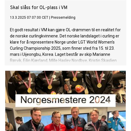
Skal slåss for OL-plass i VM
13.3.2025 07:07:00 CET
|
Pressemelding
Et godt resultat i VM kan gjøre OL-drømmen til en realitet for
de norske curlingkvinnene. Det norske landslaget i curling er
klare for å representere Norge under LGT World Women's
Curling Championship 2025, som finner sted fra 15. til 23.
mars i Uijeongbu, Korea. Laget består av skip Marianne
Rørvik, Eilin Kjærland, Mille Haslev Nordbye, Kristin Skaslien
og reserve Ingeborg Forbregd, under ledelse av trener Rune
Steen Hansen. Denne gangen er også tidligere OL-vinner Pål
Trulsen med i støtteapparatet.