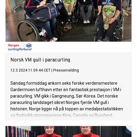
Norsk VM gull i paracurling
12.3.2024 11:09:44 CET
|
Pressemelding
Søndag formiddag ankom seks ferske verdensmestere
Gardermoen lufthavn etter en fantastisk prestasjon i VM i
paracurling. VM gikk i Gangneung, Sør-Korea. Det norske
paracurling landslaget sikret Norges fjerde VM gull i
historien. Norge ligger nå på toppen av medaljestatistikken
og forbigikk stornasjonene Kina, Canada og Russland.