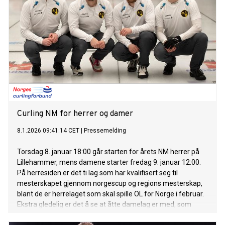
Curling NM for herrer og damer
8.1.2026 09:41:14 CET
|
Pressemelding
Torsdag 8. januar 18:00 går starten for årets NM herrer på
Lillehammer, mens damene starter fredag 9. januar 12:00.
På herresiden er det ti lag som har kvalifisert seg til
mesterskapet gjennom norgescup og regions mesterskap,
blant de er herrelaget som skal spille OL for Norge i februar.
Ekstra gledelig er det å se at åtte damelag er med, som
betyr at det vil deles ut kongepokal i begge klasser.