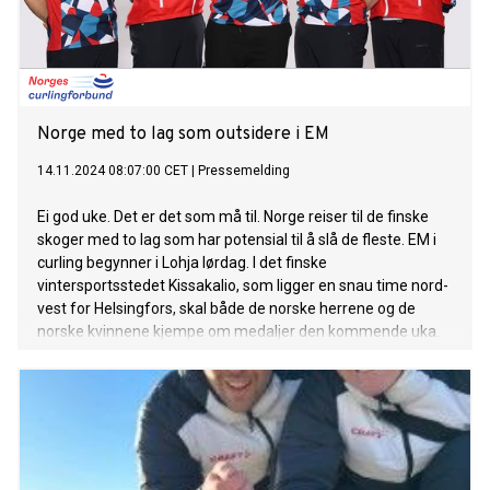
Norge med to lag som outsidere i EM
14.11.2024 08:07:00 CET
|
Pressemelding
Ei god uke. Det er det som må til. Norge reiser til de finske
skoger med to lag som har potensial til å slå de fleste. EM i
curling begynner i Lohja lørdag. I det finske
vintersportsstedet Kissakalio, som ligger en snau time nord-
vest for Helsingfors, skal både de norske herrene og de
norske kvinnene kjempe om medaljer den kommende uka.