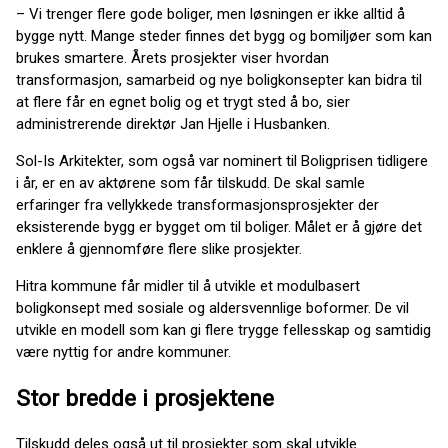
– Vi trenger flere gode boliger, men løsningen er ikke alltid å
bygge nytt. Mange steder finnes det bygg og bomiljøer som kan
brukes smartere. Årets prosjekter viser hvordan
transformasjon, samarbeid og nye boligkonsepter kan bidra til
at flere får en egnet bolig og et trygt sted å bo, sier
administrerende direktør Jan Hjelle i Husbanken.
Sol-Is Arkitekter, som også var nominert til Boligprisen tidligere
i år, er en av aktørene som får tilskudd. De skal samle
erfaringer fra vellykkede transformasjonsprosjekter der
eksisterende bygg er bygget om til boliger. Målet er å gjøre det
enklere å gjennomføre flere slike prosjekter.
Hitra kommune får midler til å utvikle et modulbasert
boligkonsept med sosiale og aldersvennlige boformer. De vil
utvikle en modell som kan gi flere trygge fellesskap og samtidig
være nyttig for andre kommuner.
Stor bredde i prosjektene
Tilskudd deles også ut til prosjekter som skal utvikle