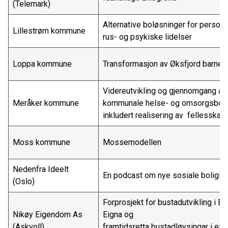
(Telemark)
Alternative boløsninger for person
Lillestrøm kommune
rus- og psykiske lidelser
Loppa kommune
Transformasjon av Øksfjord barne
Videreutvikling og gjennomgang av
Meråker kommune
kommunale helse- og omsorgsbolig
inkludert realisering av fellesska
Moss kommune
Mossemodellen
Nedenfra Ideelt
En podcast om nye sosiale boliglø
(Oslo)
Forprosjekt for bustadutvikling i Bu
Nikøy Eigendom As
Eigna og
(Askvoll)
framtidsretta bustadløysingar i ei