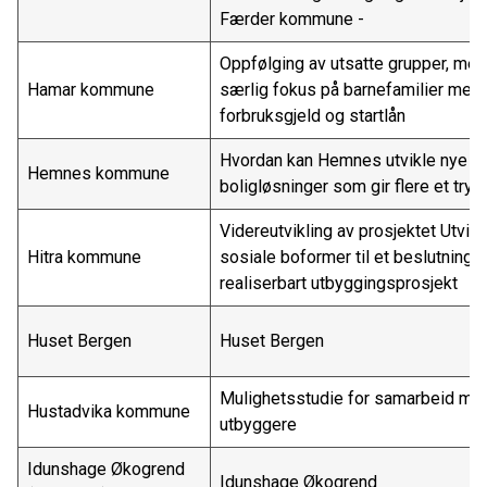
Færder kommune -
Oppfølging av utsatte grupper, med
Hamar kommune
særlig fokus på barnefamilier med
forbruksgjeld og startlån
Hvordan kan Hemnes utvikle nye
Hemnes kommune
boligløsninger som gir flere et try
Videreutvikling av prosjektet Utvikl
Hitra kommune
sosiale boformer til et beslutnings
realiserbart utbyggingsprosjekt
Huset Bergen
Huset Bergen
Mulighetsstudie for samarbeid me
Hustadvika kommune
utbyggere
Idunshage Økogrend
Idunshage Økogrend