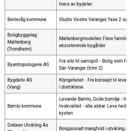
tvers av bydeler
Berlevåg kommune
Studio Vestre Varanger, fase 2 og
Boligbyggelag
Møllenbergmodellen Flere familiebo
Møllenberg
eksisterende bygårder
(Trondheim)
Fra silo til samspill - Bolig som fell
Byantropologene AS
Sør-Varanger (trinn 2)
Bygdeliv AS
Klyngetunet - Fra konsept til leven
(Vang)
i distriktene
Levande Bømlo, Gode bumiljø - hø
Bømlo kommune
livskvalitet - alle aldrar. Leve heile 
kysten
Dokken Utvikling As
Boligsosialt mangfold i utvikling 