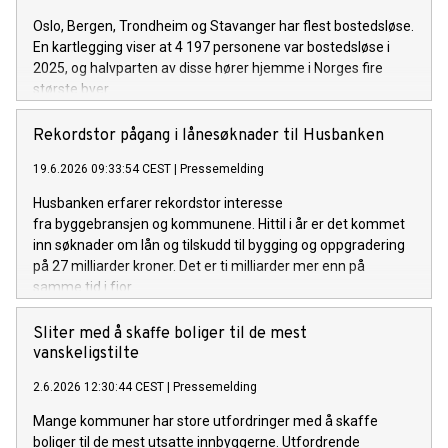
Oslo, Bergen, Trondheim og Stavanger har flest bostedsløse.
En kartlegging viser at 4 197 personene var bostedsløse i
2025, og halvparten av disse hører hjemme i Norges fire
største byer.
Rekordstor pågang i lånesøknader til Husbanken
19.6.2026 09:33:54 CEST
|
Pressemelding
Husbanken erfarer rekordstor interesse
fra byggebransjen og kommunene. Hittil i år er det kommet
inn søknader om lån og tilskudd til bygging og oppgradering
på 27 milliarder kroner. Det er ti milliarder mer enn på
samme tid i fjor.
Sliter med å skaffe boliger til de mest
vanskeligstilte
2.6.2026 12:30:44 CEST
|
Pressemelding
Mange kommuner har store utfordringer med å skaffe
boliger til de mest utsatte innbyggerne. Utfordrende