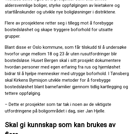
aldersvennlige boliger, styrke oppfølgingen av leietakere og
startlånskunder og utvikle nye boligløsninger i distriktene.
Flere av prosjektene retter seg i tillegg mot å forebygge
bostedsløshet og skape tryggere boforhold for utsatte
grupper.
Blant disse er Oslo kommune, som får tilskudd til å undersøke
hvorfor unge mellom 18 og 23 år uten rusutfordringer blir
bostedsløse. Huset Bergen skal i sitt prosjekt dokumentere
hvordan personer med egen erfaring fra rus og hjemløshet
bidrar til å hjelpe mennesker med utrygge boforhold. I Tønsberg
skal Kirkens Bymisjon utvikle metoder for å forebygge
bostedsløshet blant barnefamilier gjennom tidlig kartlegging og
tettere oppfølging.
– Dette er prosjekter som tar tak i noen av de viktigste
utfordringene på boligområdet i dag, sier Jan Hjelle.
Skal gi kunnskap som kan brukes av