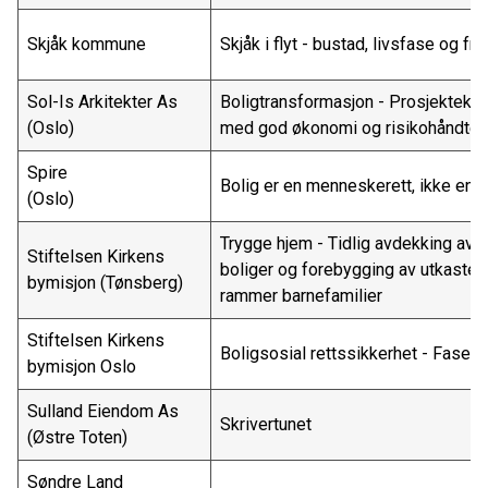
Skjåk kommune
Skjåk i flyt - bustad, livsfase og f
Sol-Is Arkitekter As
Boligtransformasjon - Prosjekteks
(Oslo)
med god økonomi og risikohåndte
Spire
Bolig er en menneskerett, ikke en
(Oslo)
Trygge hjem - Tidlig avdekking av
Stiftelsen Kirkens
boliger og forebygging av utkaste
bymisjon (Tønsberg)
rammer barnefamilier
Stiftelsen Kirkens
Boligsosial rettssikkerhet - Fase 
bymisjon Oslo
Sulland Eiendom As
Skrivertunet
(Østre Toten)
Søndre Land