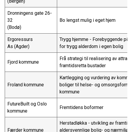
(Bergen)
Dronningens gate 26-
32
Bo lengst mulig i eget hjem
(Bodø)
Ergoressurs
Trygg hjemme - Forebyggende pilo
As (Agder)
for trygg alderdom i egen bolig
Frå strategi til realisering av attrak
Fjord kommune
framtidsretta bustader
Kartlegging og vurdering av kommu
Froland kommune
boliger til helse- og omsorgsformål
kommune
FutureBuilt og Oslo
Fremtidens boformer
kommune
Herstadløkka - utvikling av framtid
Færder kommune
aldersvennlige bolig- og nærmiljølø