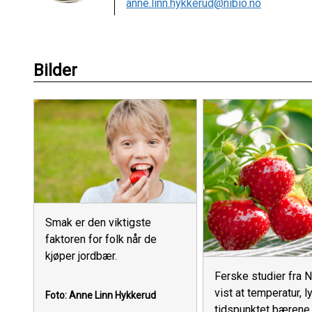
anne.linn.hykkerud@nibio.no
Bilder
Smak er den viktigste
faktoren for folk når de
kjøper jordbær.
Ferske studier fra N
vist at temperatur, l
Foto: Anne Linn Hykkerud
tidspunktet bæren