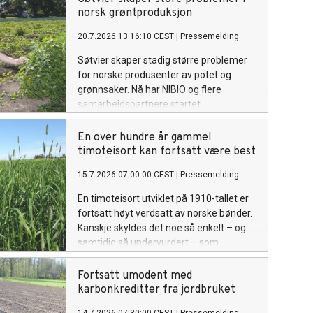
omfanget av problemet og mulige tiltak.
norsk grøntproduksjon
20.7.2026 13:16:10 CEST
|
Pressemelding
Søtvier skaper stadig større problemer
for norske produsenter av potet og
grønnsaker. Nå har NIBIO og flere
samarbeidspartnere startet
forskningsprosjektet SOLWeeds, som
skal utvikle nye metoder for å bekjempe
En over hundre år gammel
ugraset og redusere kostnadene for
timoteisort kan fortsatt være best
dyrkerne.
15.7.2026 07:00:00 CEST
|
Pressemelding
En timoteisort utviklet på 1910-tallet er
fortsatt høyt verdsatt av norske bønder.
Kanskje skyldes det noe så enkelt – og
samtidig så undervurdert – som
plantenes erfaring.
Fortsatt umodent med
karbonkreditter fra jordbruket