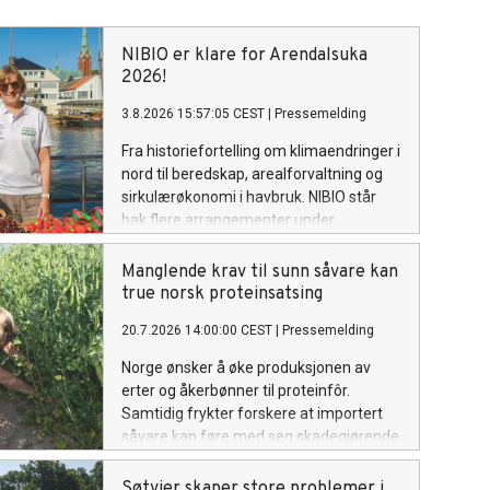
NIBIO er klare for Arendalsuka
2026!
3.8.2026 15:57:05 CEST
|
Pressemelding
Fra historiefortelling om klimaendringer i
nord til beredskap, arealforvaltning og
sirkulærøkonomi i havbruk. NIBIO står
bak flere arrangementer under
Arendalsuka 2026.
Manglende krav til sunn såvare kan
true norsk proteinsatsing
20.7.2026 14:00:00 CEST
|
Pressemelding
Norge ønsker å øke produksjonen av
erter og åkerbønner til proteinfôr.
Samtidig frykter forskere at importert
såvare kan føre med seg skadegjørende
sopp og insekter som reduserer
avlingene. Nå undersøker NIBIO
Søtvier skaper store problemer i