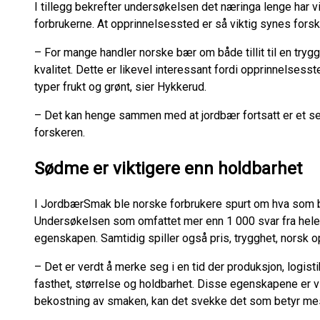
I tillegg bekrefter undersøkelsen det næringa lenge har vi
forbrukerne. At opprinnelsessted er så viktig synes forsk
– For mange handler norske bær om både tillit til en try
kvalitet. Dette er likevel interessant fordi opprinnelsesste
typer frukt og grønt, sier Hykkerud.
– Det kan henge sammen med at jordbær fortsatt er et 
forskeren.
Sødme er viktigere enn holdbarhet
I JordbærSmak ble norske forbrukere spurt om hva som b
Undersøkelsen som omfattet mer enn 1 000 svar fra hele l
egenskapen. Samtidig spiller også pris, trygghet, norsk o
– Det er verdt å merke seg i en tid der produksjon, logisti
fasthet, størrelse og holdbarhet. Disse egenskapene er v
bekostning av smaken, kan det svekke det som betyr mes