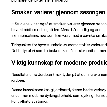
blomstrende lukter, sier Hykkerud.
Smaken varierer gjennom sesongen
– Studiene viser også at smaken varierer gjennom sesonge
høyest midt i modningstiden. Mens både tidlig og sent i
sammensetning, noe som kan være med å påvirke smaksbil
Tidspunktet for høyest innhold av aromastoffer varierer 
Det betyr at vi som forbrukere kan få norske jordbær 
Viktig kunnskap for moderne produk
Resultatene fra JordbærSmak tyder på at den norske som
jordbær.
Denne kunnskapen kan gi jordbærdyrkerne bedre verktøy t
under mer moderne dyrkingsforhold, som dyrking i tunnel, 
kontrollerte systemer.