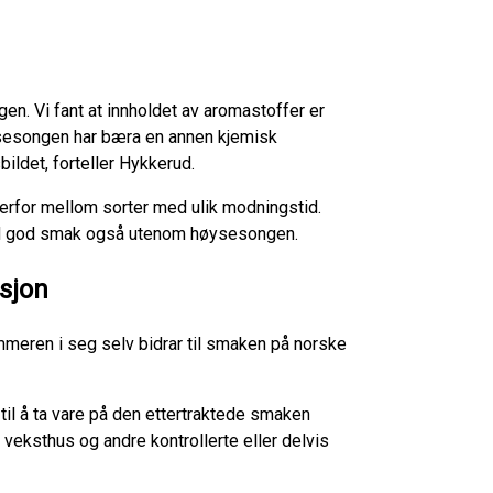
n. Vi fant at innholdet av aromastoffer er
 sesongen har bæra en annen kjemisk
det, forteller Hykkerud.
derfor mellom sorter med ulik modningstid.
med god smak også utenom høysesongen.
sjon
meren i seg selv bidrar til smaken på norske
il å ta vare på den ettertraktede smaken
veksthus og andre kontrollerte eller delvis