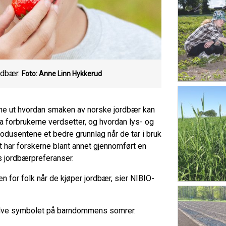
rdbær.
Foto: Anne Linn Hykkerud
nne ut hvordan smaken av norske jordbær kan
va forbrukerne verdsetter, og hvordan lys- og
dusentene et bedre grunnlag når de tar i bruk
 har forskerne blant annet gjennomført en
s jordbærpreferanser.
en for folk når de kjøper jordbær, sier NIBIO-
elve symbolet på barndommens somrer.