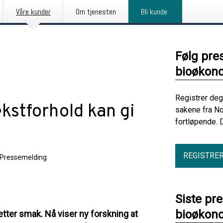
Våre kunder
Om tjenesten
Bli kunde
Følg pre
bioøkono
Registrer deg
kstforhold kan gi
sakene fra No
fortløpende. 
REGISTRE
Pressemelding
Siste pre
bioøkono
tter smak. Nå viser ny forskning at