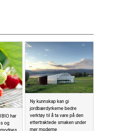
Ny kunnskap kan gi
jordbærdyrkerne bedre
verktøy til å ta vare på den
IBIO har
ettertraktede smaken under
ys og
mer moderne
e modnes