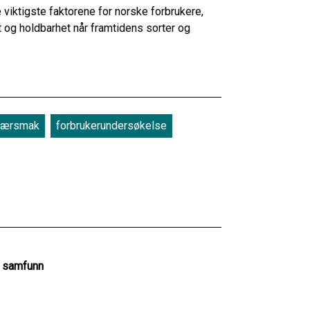
viktigste faktorene for norske forbrukere,
et og holdbarhet når framtidens sorter og
bærsmak
forbrukerundersøkelse
g samfunn