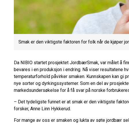
Smak er den viktigste faktoren for folk når de kjøper jo
Da NIBIO startet prosjektet JordbærSmak, var målet å fi
bevares i en produksjon i endring. Nå viser resultatene h
temperaturforhold påvirker smaken. Kunnskapen kan gi pro
nye sorter og dyrkingssystemer. Som en del av prosjektet
markedsundersøkelse for å få svar på norske forbrukere
– Det tydeligste funnet er at smak er den viktigste faktor
forsker, Anne Linn Hykkerud.
For mange av oss er smaken og lukta av søte jordbær s