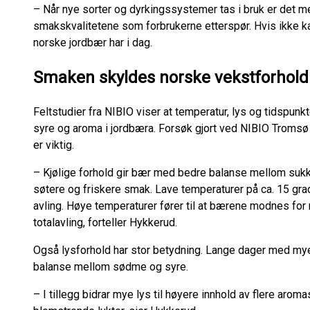
– Når nye sorter og dyrkingssystemer tas i bruk er det me
smakskvalitetene som forbrukerne etterspør. Hvis ikke ka
norske jordbær har i dag.
Smaken skyldes norske vekstforhold
Feltstudier fra NIBIO viser at temperatur, lys og tidspu
syre og aroma i jordbæra. Forsøk gjort ved NIBIO Tromsø
er viktig.
– Kjølige forhold gir bær med bedre balanse mellom suk
søtere og friskere smak. Lave temperaturer på ca. 15 grad
avling. Høye temperaturer fører til at bærene modnes for 
totalavling, forteller Hykkerud.
Også lysforhold har stor betydning. Lange dager med mye
balanse mellom sødme og syre.
– I tillegg bidrar mye lys til høyere innhold av flere aro