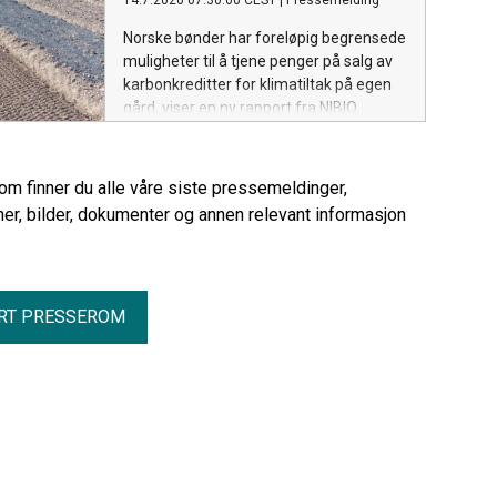
14.7.2026 07:30:00 CEST
|
Pressemelding
Norske bønder har foreløpig begrensede
muligheter til å tjene penger på salg av
karbonkreditter for klimatiltak på egen
gård, viser en ny rapport fra NIBIO.
Interessen for slike ordninger er stor,
men det er betydelige utfordringer
knyttet til teknologi, økonomi og
rom finner du alle våre siste pressemeldinger,
markedets modenhet.
er, bilder, dokumenter og annen relevant informasjon
RT PRESSEROM