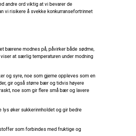
d andre ord viktig at vi bevarer de
n vi risikere å svekke konkurransefortrinnet
nktet bærene modnes på, påvirker både sødme,
 viser at særlig temperaturen under modning
ker og syre, noe som gjerne oppleves som en
er, gir også større bær og tidvis høyere
raskt, noe som gir flere små bær og lavere
 lys øker sukkerinnholdet og gir bedre
mastoffer som forbindes med fruktige og