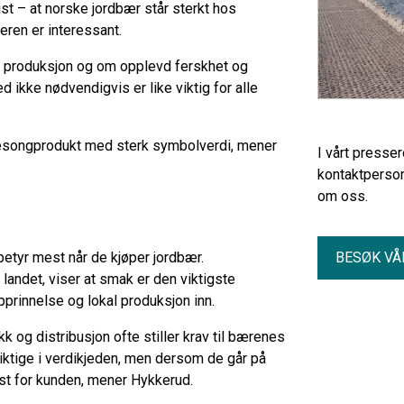
st – at norske jordbær står sterkt hos
eren er interessant.
gg produksjon og om opplevd ferskhet og
d ikke nødvendigvis er like viktig for alle
sesongprodukt med sterk symbolverdi, mener
I vårt presse
kontaktperson
om oss.
etyr mest når de kjøper jordbær.
BESØK VÅ
andet, viser at smak er den viktigste
pprinnelse og lokal produksjon inn.
kk og distribusjon ofte stiller krav til bærenes
iktige i verdikjeden, men dersom de går på
t for kunden, mener Hykkerud.