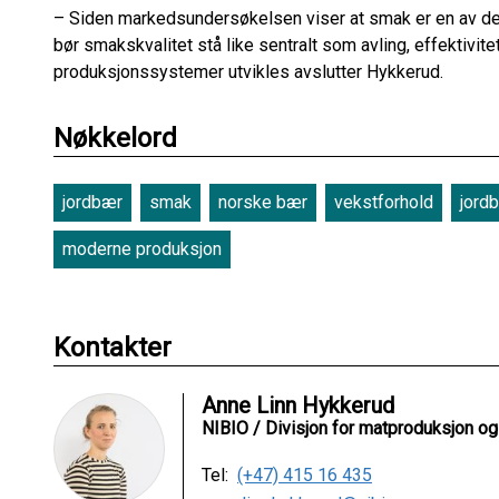
– Siden markedsundersøkelsen viser at smak er en av de 
bør smakskvalitet stå like sentralt som avling, effektivit
produksjonssystemer utvikles avslutter Hykkerud.
Nøkkelord
jordbær
smak
norske bær
vekstforhold
jord
moderne produksjon
Kontakter
Anne Linn Hykkerud
NIBIO / Divisjon for matproduksjon o
Tel:
(+47) 415 16 435