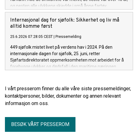
og nesten alle ulykkene skjedde i små åpne fartøy.
Internasjonal dag for sjøfolk: Sikkerhet og liv må
alltid komme først
25.6.2026 07:28:05 CEST
|
Pressemelding
449 sjøfolk mistet livet på verdens hav i 2024. På den
internasjonale dagen for sjøfolk, 25. juni, retter
Sjøfartsdirektoratet oppmerksomheten mot arbeidet for å
forebygge ulykker og dødsfall i den maritime næringen.
I vårt presserom finner du alle våre siste pressemeldinger,
kontaktpersoner, bilder, dokumenter og annen relevant
informasjon om oss.
BESØK VÅRT PRESSEROM