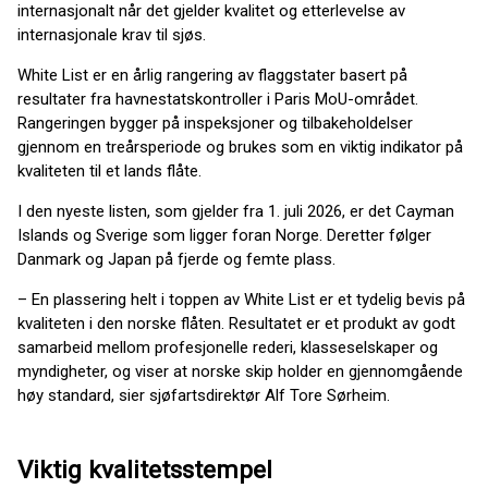
internasjonalt når det gjelder kvalitet og etterlevelse av
internasjonale krav til sjøs.
White List er en årlig rangering av flaggstater basert på
resultater fra havnestatskontroller i Paris MoU-området.
Rangeringen bygger på inspeksjoner og tilbakeholdelser
gjennom en treårsperiode og brukes som en viktig indikator på
kvaliteten til et lands flåte.
I den nyeste listen, som gjelder fra 1. juli 2026, er det Cayman
Islands og Sverige som ligger foran Norge. Deretter følger
Danmark og Japan på fjerde og femte plass.
– En plassering helt i toppen av White List er et tydelig bevis på
kvaliteten i den norske flåten. Resultatet er et produkt av godt
samarbeid mellom profesjonelle rederi, klasseselskaper og
myndigheter, og viser at norske skip holder en gjennomgående
høy standard, sier sjøfartsdirektør Alf Tore Sørheim.
Viktig kvalitetsstempel