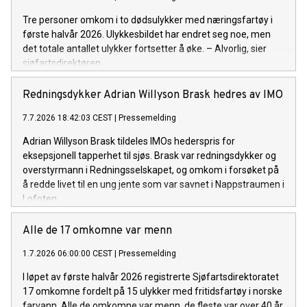
Tre personer omkom i to dødsulykker med næringsfartøy i
første halvår 2026. Ulykkesbildet har endret seg noe, men
det totale antallet ulykker fortsetter å øke. – Alvorlig, sier
sjøfartsdirektøren.
Redningsdykker Adrian Willyson Brask hedres av IMO
7.7.2026 18:42:03 CEST
|
Pressemelding
Adrian Willyson Brask tildeles IMOs hederspris for
eksepsjonell tapperhet til sjøs. Brask var redningsdykker og
overstyrmann i Redningsselskapet, og omkom i forsøket på
å redde livet til en ung jente som var savnet i Nappstraumen i
Lofoten.
Alle de 17 omkomne var menn
1.7.2026 06:00:00 CEST
|
Pressemelding
I løpet av første halvår 2026 registrerte Sjøfartsdirektoratet
17 omkomne fordelt på 15 ulykker med fritidsfartøy i norske
farvann. Alle de omkomne var menn, de fleste var over 40 år,