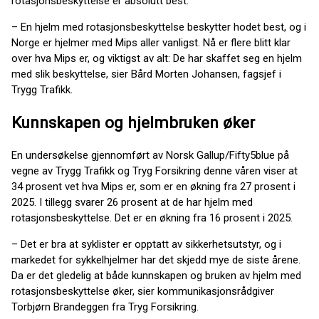
rotasjonsbeskyttelse er absolutt best.
– En hjelm med rotasjonsbeskyttelse beskytter hodet best, og i
Norge er hjelmer med Mips aller vanligst. Nå er flere blitt klar
over hva Mips er, og viktigst av alt: De har skaffet seg en hjelm
med slik beskyttelse, sier Bård Morten Johansen, fagsjef i
Trygg Trafikk.
Kunnskapen og hjelmbruken øker
En undersøkelse gjennomført av Norsk Gallup/Fifty5blue på
vegne av Trygg Trafikk og Tryg Forsikring denne våren viser at
34 prosent vet hva Mips er, som er en økning fra 27 prosent i
2025. I tillegg svarer 26 prosent at de har hjelm med
rotasjonsbeskyttelse. Det er en økning fra 16 prosent i 2025.
– Det er bra at syklister er opptatt av sikkerhetsutstyr, og i
markedet for sykkelhjelmer har det skjedd mye de siste årene.
Da er det gledelig at både kunnskapen og bruken av hjelm med
rotasjonsbeskyttelse øker, sier kommunikasjonsrådgiver
Torbjørn Brandeggen fra Tryg Forsikring.