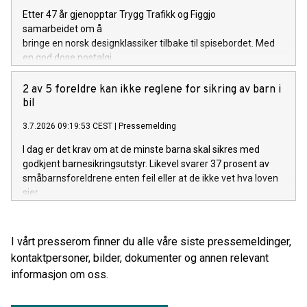
Etter 47 år gjenopptar Trygg Trafikk og Figgjo
samarbeidet om å
bringe en norsk designklassiker tilbake til spisebordet. Med
en god dose nostalgi.
2 av 5 foreldre kan ikke reglene for sikring av barn i
bil
3.7.2026 09:19:53 CEST
|
Pressemelding
I dag er det krav om at de minste barna skal sikres med
godkjent barnesikringsutstyr. Likevel svarer 37 prosent av
småbarnsforeldrene enten feil eller at de ikke vet hva loven
sier.
I vårt presserom finner du alle våre siste pressemeldinger,
kontaktpersoner, bilder, dokumenter og annen relevant
informasjon om oss.