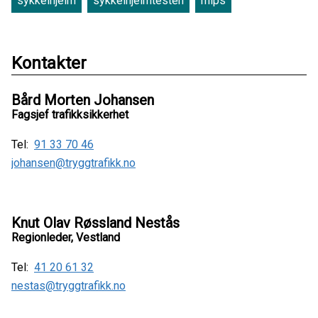
sykkelhjelm
sykkelhjelmtesten
mips
Kontakter
Bård Morten Johansen
Fagsjef trafikksikkerhet
Tel:
91 33 70 46
johansen@tryggtrafikk.no
Knut Olav Røssland Nestås
Regionleder, Vestland
Tel:
41 20 61 32
nestas@tryggtrafikk.no