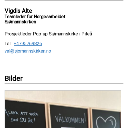
Vigdis Alte
Teamleder for Norgesarbeidet
Sjømannskirken
Prosjektleder Pop-up Sjømannskirke i Piteå
Tel:
+4795769826
val@sjomannskirken.no
Bilder