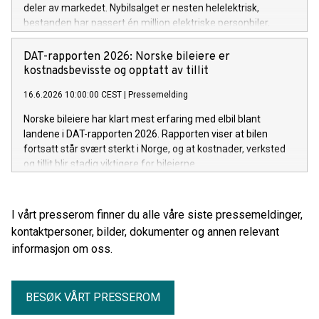
er det som planen ikke sier noe om.
deler av markedet. Nybilsalget er nesten helelektrisk,
bestanden har passert én million elektriske personbiler,
bruktmarkedet får flere elbiler og varebilmarkedet tar nye
elektriske steg. Juni-tallene bekrefter også at elbilen er blitt
DAT-rapporten 2026: Norske bileiere er
førstevalget langt utenfor storbyene.
kostnadsbevisste og opptatt av tillit
16.6.2026 10:00:00 CEST
|
Pressemelding
Norske bileiere har klart mest erfaring med elbil blant
landene i DAT-rapporten 2026. Rapporten viser at bilen
fortsatt står svært sterkt i Norge, og at kostnader, verksted
og tillit blir stadig viktigere for bileierne.
I vårt presserom finner du alle våre siste pressemeldinger,
kontaktpersoner, bilder, dokumenter og annen relevant
informasjon om oss.
BESØK VÅRT PRESSEROM