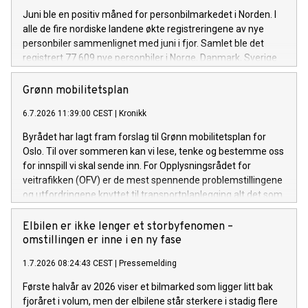
Juni ble en positiv måned for personbilmarkedet i Norden. I
alle de fire nordiske landene økte registreringene av nye
personbiler sammenlignet med juni i fjor. Samlet ble det
registrert 77 609 nye personbiler i Norge, Danmark, Sverige
og Finland.
Grønn mobilitetsplan
6.7.2026 11:39:00 CEST
|
Kronikk
Byrådet har lagt fram forslag til Grønn mobilitetsplan for
Oslo. Til over sommeren kan vi lese, tenke og bestemme oss
for innspill vi skal sende inn. For Opplysningsrådet for
veitrafikken (OFV) er de mest spennende problemstillingene
og utfordringene knyttet til transportplanlegging alt det som
ikke nevnes i planen. Oslos byråd skal ha en ting – de
mangler ikke ambisjoner når det gjelder framtidens
Elbilen er ikke lenger et storbyfenomen –
transportsystem i byen. Flere byer og kommuner kan lære av
omstillingen er inne i en ny fase
politiske mål om å få til byliv, arbeidsreiser
1.7.2026 08:24:43 CEST
|
Pressemelding
og bylogistikk samtidig. Og selvsagt kan ikke denne planen
løse alle utfordringer, men for OFV blir noen prioritereringer
Første halvår av 2026 viser et bilmarked som ligger litt bak
særlig synlige. For det mest interessante med mobilitet i Oslo
fjoråret i volum, men der elbilene står sterkere i stadig flere