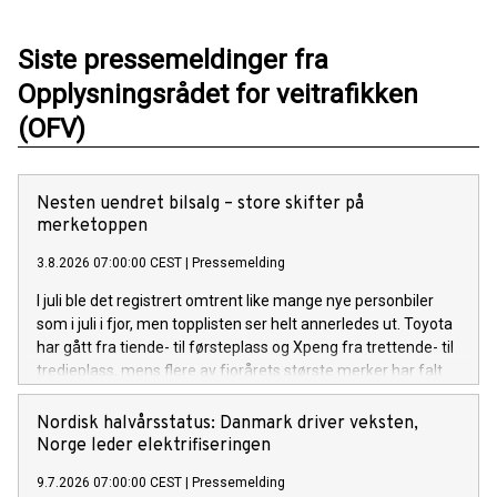
Siste pressemeldinger fra
Opplysningsrådet for veitrafikken
(OFV)
Nesten uendret bilsalg – store skifter på
merketoppen
3.8.2026 07:00:00 CEST
|
Pressemelding
I juli ble det registrert omtrent like mange nye personbiler
som i juli i fjor, men topplisten ser helt annerledes ut. Toyota
har gått fra tiende- til førsteplass og Xpeng fra trettende- til
tredjeplass, mens flere av fjorårets største merker har falt
tilbake.
Nordisk halvårsstatus: Danmark driver veksten,
Norge leder elektrifiseringen
9.7.2026 07:00:00 CEST
|
Pressemelding