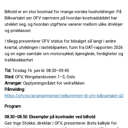
Bilhold er en stor kostnad for mange norske husholdninger. På
Bilkvartalet ser OFV nærmere på hvordan kostnadsbildet har
utviklet seg, og hvordan utgiftene varierer mellom ulike drivlinjer
og prisklasser.
I tillegg presenterer OFV status for bilsalget så langt i andre
kvartal, utviklingen i lastebilparken, funn fra DAT-rapporten 2026
og en egen samtale om motorsykkel, kjøreglede, ferdigheter og
trafikksikkerhet.
Tid:
Tirsdag 16. juni kl. 08.30–09.45
Sted:
OFV, Wergelandsveien 1–3, Oslo
Arrangør:
Opplysningsrådet for veitrafikken
Påmelding:
https://ofv.no/arrangementer/velkommen-til-ofv-bilkvartalet-q2
Program
08.30–08.50: Eksempler på kostnader ved bilhold
Geir Inge Stokke, direktør i OFV, presenterer årets kalkyle for