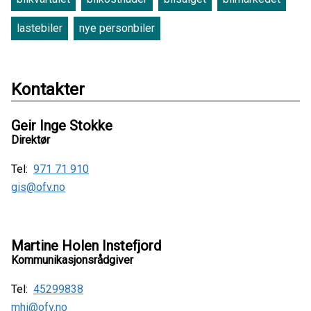
lastebiler
nye personbiler
Kontakter
Geir Inge Stokke
Direktør
Tel:
971 71 910
gis@ofv.no
Martine Holen Instefjord
Kommunikasjonsrådgiver
Tel:
45299838
mhi@ofv.no