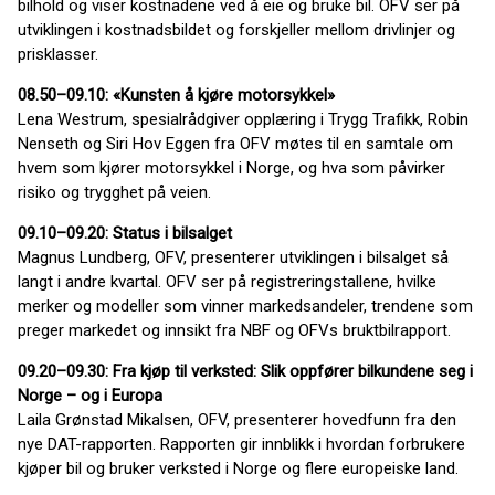
bilhold og viser kostnadene ved å eie og bruke bil. OFV ser på
utviklingen i kostnadsbildet og forskjeller mellom drivlinjer og
prisklasser.
08.50–09.10: «Kunsten å kjøre motorsykkel»
Lena Westrum, spesialrådgiver opplæring i Trygg Trafikk, Robin
Nenseth og Siri Hov Eggen fra OFV møtes til en samtale om
hvem som kjører motorsykkel i Norge, og hva som påvirker
risiko og trygghet på veien.
09.10–09.20: Status i bilsalget
Magnus Lundberg, OFV, presenterer utviklingen i bilsalget så
langt i andre kvartal. OFV ser på registreringstallene, hvilke
merker og modeller som vinner markedsandeler, trendene som
preger markedet og innsikt fra NBF og OFVs bruktbilrapport.
09.20–09.30: Fra kjøp til verksted: Slik oppfører bilkundene seg i
Norge – og i Europa
Laila Grønstad Mikalsen, OFV, presenterer hovedfunn fra den
nye DAT-rapporten. Rapporten gir innblikk i hvordan forbrukere
kjøper bil og bruker verksted i Norge og flere europeiske land.