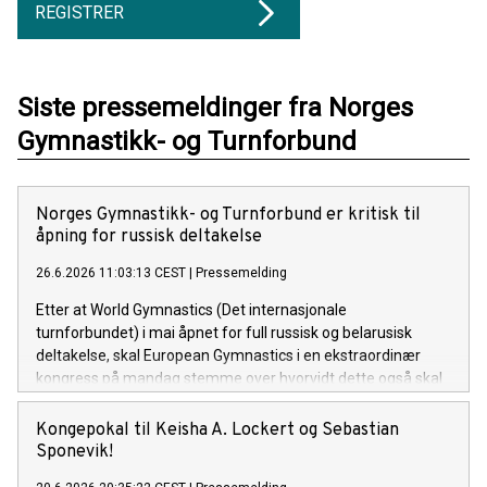
REGISTRER
Siste pressemeldinger fra Norges
Gymnastikk- og Turnforbund
Norges Gymnastikk- og Turnforbund er kritisk til
åpning for russisk deltakelse
26.6.2026 11:03:13 CEST
|
Pressemelding
Etter at World Gymnastics (Det internasjonale
turnforbundet) i mai åpnet for full russisk og belarusisk
deltakelse, skal European Gymnastics i en ekstraordinær
kongress på mandag stemme over hvorvidt dette også skal
gjelde ved konkurranser i regi av det europeiske forbundet.
Norges Gymnastikk- og Turnforbunds tydelige holdning mot
Kongepokal til Keisha A. Lockert og Sebastian
russisk og belarussisk deltagelse er uforandret.
Sponevik!