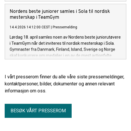
Nordens beste juniorer samles i Sola til nordisk
mesterskap i TeamGym
14.4.2026 14:12:00 CEST
|
Pressemelding
Lørdag 18. april samles noen av Nordens beste juniorutøvere
i TeamGym når det inviteres til nordisk mesterskap i Sola.
Gymnaster fra Danmark, Finland, Island, Sverige og Norge
skal konkurrere om medaljer i en av de mest actionfylte
grenene innen turn.
I vårt presserom finner du alle våre siste pressemeldinger,
kontaktpersoner, bilder, dokumenter og annen relevant
informasjon om oss.
BESØK VÅRT PRESSEROM