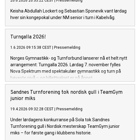
20.6.2026 20:35:22 CEST
|
Pressemelding
Keisha Abdullah Lockert og Sebastian Sponevik vant lørdag
hver sin kongepokal under NM senior i turn i Kabelvåg.
Turngalla 2026!
1.6.2026 09:15:38 CEST
|
Pressemelding
Norges Gymnastikk- og Turnforbund lanserer nå et helt nytt
arrangement: Turngalla 2026. Lørdag 7. november fylles
Nova Spektrum med spektakulær gymnastikk og turn på
høyeste nivå – og billettsalget er nå åpnet.
Sandnes Turnforening tok nordisk gull i TeamGym
junior miks
19.4.2026 09:32:28 CEST
|
Pressemelding
Under lørdagens konkurranse på Sola tok Sandnes
Turnforening gull i Nordisk mesterskap TeamGym junior
miks – for første gang i klubbens historie.