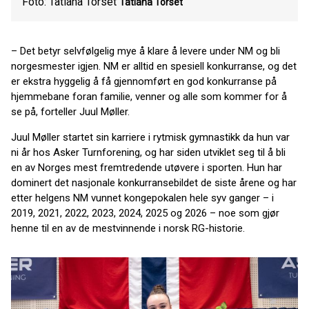
Foto: Tatiana Torset
Tatiana Torset
– Det betyr selvfølgelig mye å klare å levere under NM og bli
norgesmester igjen. NM er alltid en spesiell konkurranse, og det
er ekstra hyggelig å få gjennomført en god konkurranse på
hjemmebane foran familie, venner og alle som kommer for å
se på, forteller Juul Møller.
Juul Møller startet sin karriere i rytmisk gymnastikk da hun var
ni år hos Asker Turnforening, og har siden utviklet seg til å bli
en av Norges mest fremtredende utøvere i sporten. Hun har
dominert det nasjonale konkurransebildet de siste årene og har
etter helgens NM vunnet kongepokalen hele syv ganger – i
2019, 2021, 2022, 2023, 2024, 2025 og 2026 – noe som gjør
henne til en av de mestvinnende i norsk RG-historie.