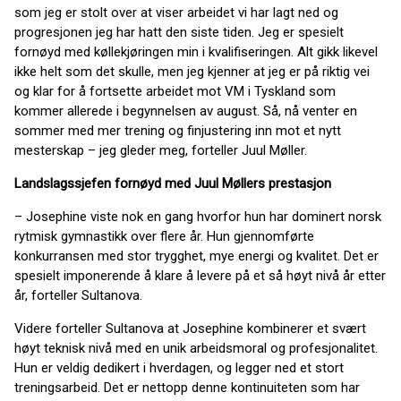
som jeg er stolt over at viser arbeidet vi har lagt ned og
progresjonen jeg har hatt den siste tiden. Jeg er spesielt
fornøyd med køllekjøringen min i kvalifiseringen. Alt gikk likevel
ikke helt som det skulle, men jeg kjenner at jeg er på riktig vei
og klar for å fortsette arbeidet mot VM i Tyskland som
kommer allerede i begynnelsen av august. Så, nå venter en
sommer med mer trening og finjustering inn mot et nytt
mesterskap – jeg gleder meg, forteller Juul Møller.
Landslagssjefen fornøyd med Juul Møllers prestasjon
– Josephine viste nok en gang hvorfor hun har dominert norsk
rytmisk gymnastikk over flere år. Hun gjennomførte
konkurransen med stor trygghet, mye energi og kvalitet. Det er
spesielt imponerende å klare å levere på et så høyt nivå år etter
år, forteller Sultanova.
Videre forteller Sultanova at Josephine kombinerer et svært
høyt teknisk nivå med en unik arbeidsmoral og profesjonalitet.
Hun er veldig dedikert i hverdagen, og legger ned et stort
treningsarbeid. Det er nettopp denne kontinuiteten som har