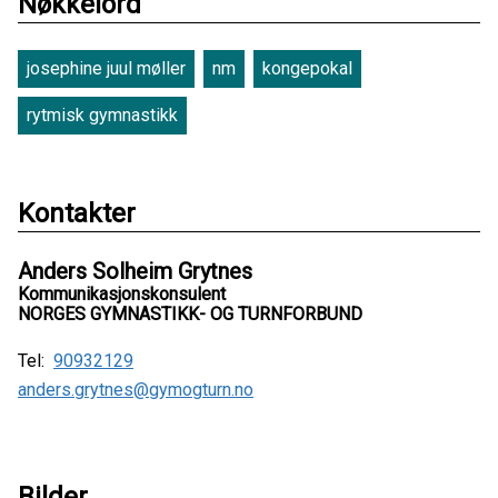
Nøkkelord
josephine juul møller
nm
kongepokal
rytmisk gymnastikk
Kontakter
Anders Solheim Grytnes
Kommunikasjonskonsulent
NORGES GYMNASTIKK- OG TURNFORBUND
Tel:
90932129
anders.grytnes@gymogturn.no
Bilder