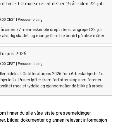
t hat – LO markerer at det er 15 år siden 22. juli
0:00 CEST
|
Pressemelding
5 år siden 77 mennesker ble drept i terrorangrepet 22. juli.
ble alvorlig skadet, og mange flere ble berørt på ulike måter.
aturpris 2026
0:00 CEST
|
Pressemelding
ller tildeles LOs litteraturpris 2026 for «Arbeidarhjerte 1»
hjerte 2». Prisen løfter fram forfatterskap som forener
 kvalitet med et tydelig og gjennomgående blikk på arbeid
rom finner du alle våre siste pressemeldinger,
er, bilder, dokumenter og annen relevant informasjon