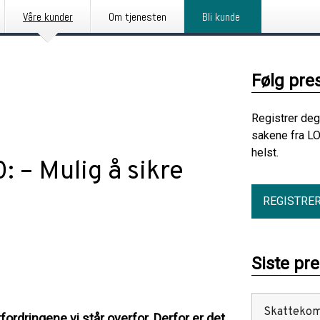
Våre kunder
Om tjenesten
Bli kunde
Følg pre
Registrer deg
sakene fra LO
helst.
 – Mulig å sikre
REGISTRE
Siste pr
Skattekomm
ordringene vi står overfor. Derfor er det