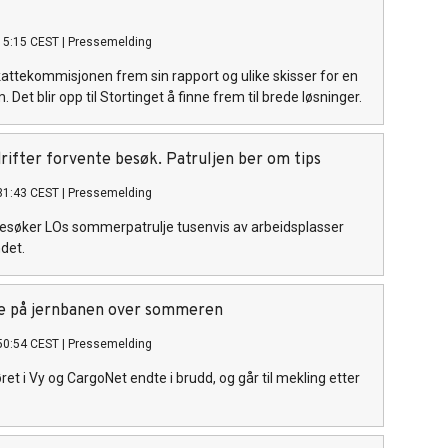
15:15 CEST
|
Pressemelding
attekommisjonen frem sin rapport og ulike skisser for en
 Det blir opp til Stortinget å finne frem til brede løsninger.
rifter forvente besøk. Patruljen ber om tips
31:43 CEST
|
Pressemelding
 besøker LOs sommerpatrulje tusenvis av arbeidsplasser
ndet.
re på jernbanen over sommeren
50:54 CEST
|
Pressemelding
et i Vy og CargoNet endte i brudd, og går til mekling etter