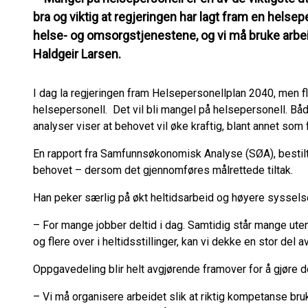
bra og viktig at regjeringen har lagt fram en helsepe
helse- og omsorgstjenestene, og vi må bruke arbe
Haldgeir Larsen.
I dag la regjeringen fram Helsepersonellplan 2040, men fle
helsepersonell. Det vil bli mangel på helsepersonell. 
analyser viser at behovet vil øke kraftig, blant annet som
En rapport fra Samfunnsøkonomisk Analyse (SØA), bestilt 
behovet – dersom det gjennomføres målrettede tiltak.
Han peker særlig på økt heltidsarbeid og høyere syssel
– For mange jobber deltid i dag. Samtidig står mange utenfor
og flere over i heltidsstillinger, kan vi dekke en stor del 
Oppgavedeling blir helt avgjørende framover for å gjøre det
– Vi må organisere arbeidet slik at riktig kompetanse bruke