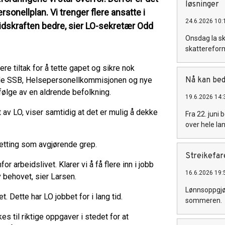
løsninger
rsonellplan. Vi trenger flere ansatte i
24.6.2026 10:
idskraften bedre, sier LO-sekretær Odd
Onsdag la sk
skattereform.
re tiltak for å tette gapet og sikre nok
Både SSB, Helsepersonellkommisjonen og nye
Nå kan bed
 følge av en aldrende befolkning.
19.6.2026 14:
av LO, viser samtidig at det er mulig å dekke
Fra 22. juni
over hele la
setting som avgjørende grep.
Streikefa
 arbeidslivet. Klarer vi å få flere inn i jobb
16.6.2026 19:
av behovet, sier Larsen.
Lønnsoppgjør
. Dette har LO jobbet for i lang tid.
sommeren.
s til riktige oppgaver i stedet for at