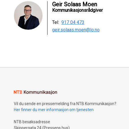
Geir Solaas Moen
Kommunikasjonsrådgiver
Tel:
917 04 473
geir.solaas.moen@lo.no
Vil du sende en pressemelding fra NTB Kommunikasjon?
Her finner du mer informasjon om tjenesten
NTB besøksadresse
Skippergata 24 (Pressens hus)