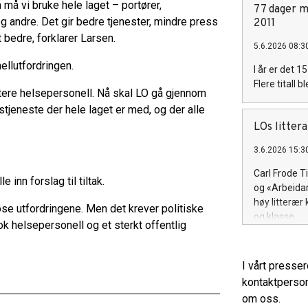
 må vi bruke hele laget – portører,
77 dager mo
g andre. Det gir bedre tjenester, mindre press
2011
t bedre, forklarer Larsen.
5.6.2026 08:3
nellutfordringen.
I år er det 1
Flere titall 
oritere helsepersonell. Nå skal LO gå gjennom
stjeneste der hele laget er med, og der alle
LOs litter
3.6.2026 15:3
Carl Frode Ti
 inn forslag til tiltak.
og «Arbeidar
høy litterær
løse utfordringene. Men det krever politiske
og klasse.
nok helsepersonell og et sterkt offentlig
I vårt presse
kontaktperson
om oss.