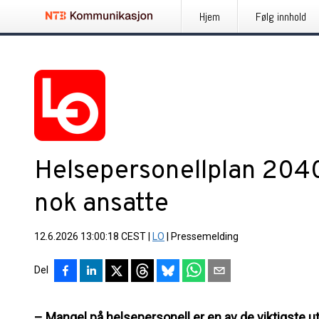
Hjem
Følg innhold
Helsepersonellplan 2040:
nok ansatte
12.6.2026 13:00:18 CEST
|
LO
|
Pressemelding
Del
– Mangel på helsepersonell er en av de viktigste utf