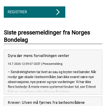
REGISTRER
Siste pressemeldinger fra Norges
Bondelag
Dyra dør mens forvaltningen venter
10.7.2026 12:59:07 CEST
|
Pressemelding
– Sendrektigheten tar livet av sau og bryter ned bønder. Når
rovdyr gjør skade i beiteområder, kan ikke svaret være nye
observasjoner, nye prøver og nye vurderinger. Vi har ikke
flere beitedyr å miste mens systemet bruker tid, sier Erlend
Fiskum, rovviltansvarlig i Norges Bondelag.
Krever: Ulven må fjernes fra beiteområdene