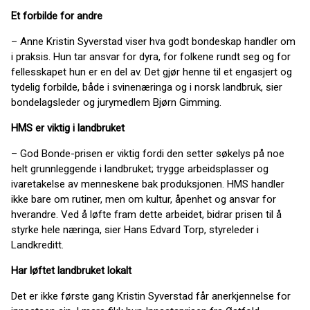
Et forbilde for andre
– Anne Kristin Syverstad viser hva godt bondeskap handler om
i praksis. Hun tar ansvar for dyra, for folkene rundt seg og for
fellesskapet hun er en del av. Det gjør henne til et engasjert og
tydelig forbilde, både i svinenæringa og i norsk landbruk, sier
bondelagsleder og jurymedlem Bjørn Gimming.
HMS er viktig i landbruket
– God Bonde-prisen er viktig fordi den setter søkelys på noe
helt grunnleggende i landbruket; trygge arbeidsplasser og
ivaretakelse av menneskene bak produksjonen. HMS handler
ikke bare om rutiner, men om kultur, åpenhet og ansvar for
hverandre. Ved å løfte fram dette arbeidet, bidrar prisen til å
styrke hele næringa, sier Hans Edvard Torp, styreleder i
Landkreditt.
Har løftet landbruket lokalt
Det er ikke første gang Kristin Syverstad får anerkjennelse for