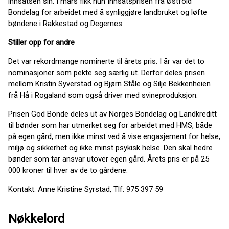
innsatsen sin. I mars fikk hun Innsatsprisen fra Østfold
Bondelag for arbeidet med å synliggjøre landbruket og løfte
bøndene i Rakkestad og Degernes.
Stiller opp for andre
Det var rekordmange nominerte til årets pris. I år var det to
nominasjoner som pekte seg særlig ut. Derfor deles prisen
mellom Kristin Syverstad og Bjørn Ståle og Silje Bekkenheien
frå Hå i Rogaland
som også driver med svineproduksjon.
Prisen God Bonde deles ut av Norges Bondelag og Landkreditt
til bønder som har utmerket seg for arbeidet med HMS, både
på egen gård, men ikke minst ved å vise engasjement for helse,
miljø og sikkerhet og ikke minst psykisk helse. Den skal hedre
bønder som tar ansvar utover egen gård. Årets pris er på 25
000 kroner til hver av de to gårdene.
Kontakt: Anne Kristine Syrstad, Tlf: 975 397 59
Nøkkelord