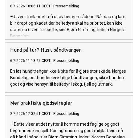
8.7.2026 18:06:11 CEST
|
Pressemelding
– Ulven i Innlandet må ut av beiteområdene. Når sau og lam
blir drept og skadet der beitedyra skal ha prioritet, kan ikke
staten la ulven fortsette, sier Bjørn Gimming, leder i Norges
Bondelag.
Hund på tur? Husk båndtvangen
6.7.2026 11:18:27 CEST
|
Pressemelding
En løs hund trenger ikke å bite for å gjøre stor skade. Norges
Bondelag ber hundeeiere følge båndtvangen, sikre hunden
godt og vise hensyn til beitedyr i skog, fjell og utmark.
Mer praktiske gjødselregler
2.7.2026 17:32:51 CEST
|
Pressemelding
– Dette viser at det nytter å komme med faglige og godt
begrunnede innspill. God agronomi og godt miljøarbeid må
gå hånd i hånd, sier Bjørn Gimming, leder i Norges Bondelag.