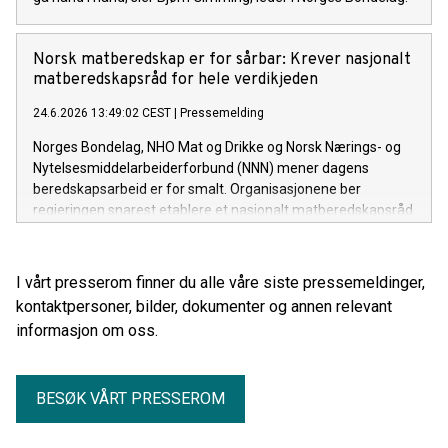
Norsk matberedskap er for sårbar: Krever nasjonalt
matberedskapsråd for hele verdikjeden
24.6.2026 13:49:02 CEST
|
Pressemelding
Norges Bondelag, NHO Mat og Drikke og Norsk Nærings- og
Nytelsesmiddelarbeiderforbund (NNN) mener dagens
beredskapsarbeid er for smalt. Organisasjonene ber
regjeringen snarest etablere et nasjonalt matberedskapsråd
for hele verdikjeden, fra jord og fjøs til industri, transport og
butikk.
I vårt presserom finner du alle våre siste pressemeldinger,
kontaktpersoner, bilder, dokumenter og annen relevant
informasjon om oss.
BESØK VÅRT PRESSEROM