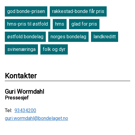
god bonde-prisen
rakkestad-bonde får pris
hms-pris til østfold
hms
glad for pris
østfold bondelag
norges bondelag
landkreditt
svinenæringa
folk og dyr
Kontakter
Guri Wormdahl
Pressesjef
Tel:
93434200
guri.wormdahl@bondelaget.no