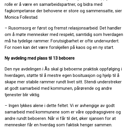
rolle er å være en samarbeidspartner, og bidra med
fagkompetanse der behovene er store og sammensatte, sier
Monica Follestad.
– Rusomsorg er først og fremst relasjonsarbeid. Det handler
om å møte mennesker med respekt, samtidig som hverdagen
må ha tydelige rammer. Forutsigbarhet er ofte undervurdert.
For noen kan det være forskjellen på kaos og en ny start.
Ny avdeling med plass til 13 beboere
Den nye avdelingen i Ås skal gi beboerne praktisk oppfølging i
hverdagen, støtte til å mestre egen bosituasjon og hjelp til å
skape mer stabile rammer rundt livet sitt. Stendi understreker
at godt samarbeid med kommunen, pårørende og andre
tjenester blir viktig.
– Ingen lykkes alene i dette feltet. Vi er avhengige av godt
samarbeid med kommunene som er våre oppdragsgivere og
andre rundt beboeren. Når vi får til det, øker sjansen for at
mennesker får en hverdag som faktisk henger sammen.