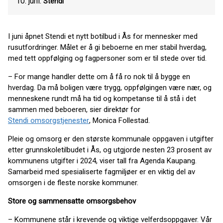
10. juni.
Stendi
I juni åpnet Stendi et nytt botilbud i Ås for mennesker med
rusutfordringer. Målet er å gi beboerne en mer stabil hverdag,
med tett oppfølging og fagpersoner som er til stede over tid.
– For mange handler dette om å få ro nok til å bygge en
hverdag. Da må boligen være trygg, oppfølgingen være nær, og
menneskene rundt må ha tid og kompetanse til å stå i det
sammen med beboeren, sier direktør for
Stendi omsorgstjenester
, Monica Follestad.
Pleie og omsorg er den største kommunale oppgaven i utgifter
etter grunnskoletilbudet i Ås, og utgjorde nesten 23 prosent av
kommunens utgifter i 2024, viser tall fra Agenda Kaupang.
Samarbeid med spesialiserte fagmiljøer er en viktig del av
omsorgen i de fleste norske kommuner.
Store og sammensatte omsorgsbehov
– Kommunene står i krevende og viktige velferdsoppgaver. Vår