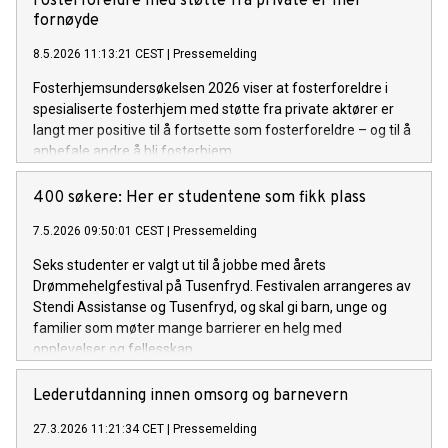
Fosterforeldre med støtte fra private er mer
fornøyde
8.5.2026 11:13:21 CEST
|
Pressemelding
Fosterhjemsundersøkelsen 2026 viser at fosterforeldre i
spesialiserte fosterhjem med støtte fra private aktører er
langt mer positive til å fortsette som fosterforeldre – og til å
anbefale andre å bli fosterhjem.
400 søkere: Her er studentene som fikk plass
7.5.2026 09:50:01 CEST
|
Pressemelding
Seks studenter er valgt ut til å jobbe med årets
Drømmehelgfestival på Tusenfryd. Festivalen arrangeres av
Stendi Assistanse og Tusenfryd, og skal gi barn, unge og
familier som møter mange barrierer en helg med
opplevelser og fellesskap.
Lederutdanning innen omsorg og barnevern
27.3.2026 11:21:34 CET
|
Pressemelding