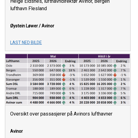
Helge Eidsnes, lufthavndirektør Avinor, Bergen
lufthavn Flesland
Øystein Løwer /
Avinor
LAST NED BILDE
Oversikt over passasjerer på Avinors lufthavner
Avinor