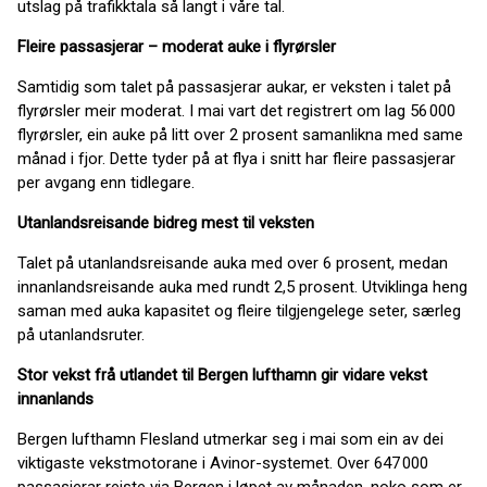
utslag på trafikktala så langt i våre tal.
Fleire passasjerar – moderat auke i flyrørsler
Samtidig som talet på passasjerar aukar, er veksten i talet på
flyrørsler meir moderat. I mai vart det registrert om lag 56 000
flyrørsler, ein auke på litt over 2 prosent samanlikna med same
månad i fjor. Dette tyder på at flya i snitt har fleire passasjerar
per avgang enn tidlegare.
Utanlandsreisande bidreg mest til veksten
Talet på utanlandsreisande auka med over 6 prosent, medan
innanlandsreisande auka med rundt 2,5 prosent. Utviklinga heng
saman med auka kapasitet og fleire tilgjengelege seter, særleg
på utanlandsruter.
Stor vekst frå utlandet til Bergen lufthamn gir vidare vekst
innanlands
Bergen lufthamn Flesland utmerkar seg i mai som ein av dei
viktigaste vekstmotorane i Avinor-systemet. Over 647 000