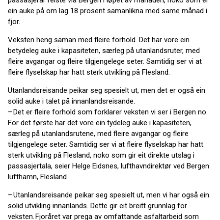
passasjerar reiste via Bergen i løpet av månaden, noko som er
ein auke på om lag 18 prosent samanlikna med same månad i
fjor.
Veksten heng saman med fleire forhold. Det har vore ein
betydeleg auke i kapasiteten, særleg på utanlandsruter, med
fleire avgangar og fleire tilgjengelege seter. Samtidig ser vi at
fleire flyselskap har hatt sterk utvikling på Flesland.
Utanlandsreisande peikar seg spesielt ut, men det er også ein
solid auke i talet på innanlandsreisande.
– Det er fleire forhold som forklarer veksten vi ser i Bergen no.
For det første har det vore ein tydeleg auke i kapasiteten,
særleg på utanlandsrutene, med fleire avgangar og fleire
tilgjengelege seter. Samtidig ser vi at fleire flyselskap har hatt
sterk utvikling på Flesland, noko som gir eit direkte utslag i
passasjertala, seier Helge Eidsnes, lufthavndirektør ved Bergen
lufthamn, Flesland.
– Utanlandsreisande peikar seg spesielt ut, men vi har også ein
solid utvikling innanlands. Dette gir eit breitt grunnlag for
veksten. Fjoråret var prega av omfattande asfaltarbeid som