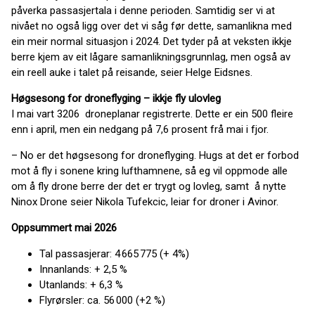
påverka passasjertala i denne perioden. Samtidig ser vi at
nivået no også ligg over det vi såg før dette, samanlikna med
ein meir normal situasjon i 2024. Det tyder på at veksten ikkje
berre kjem av eit lågare samanlikningsgrunnlag, men også av
ein reell auke i talet på reisande, seier Helge Eidsnes.
Høgsesong for droneflyging – ikkje fly ulovleg
I mai vart 3206 droneplanar registrerte. Dette er ein 500 fleire
enn i april, men ein nedgang på 7,6 prosent frå mai i fjor.
– No er det høgsesong for droneflyging. Hugs at det er forbod
mot å fly i sonene kring lufthamnene, så eg vil oppmode alle
om å fly drone berre der det er trygt og lovleg, samt å nytte
Ninox Drone seier Nikola Tufekcic, leiar for droner i Avinor.
Oppsummert mai 2026
Tal passasjerar: 4 665 775 (+ 4%)
Innanlands: + 2,5 %
Utanlands: + 6,3 %
Flyrørsler: ca. 56 000 (+2 %)