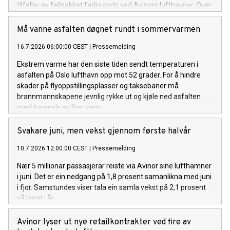
tilfeller av feilpakket farlig gods ved Avinors lufthavner. Over
åtte av ti tilfeller gjelder powerbanks og litiumbatterier.
Må vanne asfalten døgnet rundt i sommervarmen
16.7.2026 06:00:00 CEST
|
Pressemelding
Ekstrem varme har den siste tiden sendt temperaturen i
asfalten på Oslo lufthavn opp mot 52 grader. For å hindre
skader på flyoppstillingsplasser og taksebaner må
brannmannskapene jevnlig rykke ut og kjøle ned asfalten
med tusenvis av liter vann.
Svakare juni, men vekst gjennom første halvår
10.7.2026 12:00:00 CEST
|
Pressemelding
Nær 5 millionar passasjerar reiste via Avinor sine lufthamner
i juni. Det er ein nedgang på 1,8 prosent samanlikna med juni
i fjor. Samstundes viser tala ein samla vekst på 2,1 prosent
så langt i år.
Avinor lyser ut nye retailkontrakter ved fire av