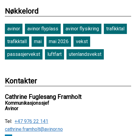
Nøkkelord
avinor
avinor flyplass
avinor flysikring
trafikktal
trafikktall
mai
mai 2026
vekst
passasjervekst
luftfart
utenlandsvekst
Kontakter
Cathrine Fuglesang Framholt
Kommunikasjonssjef
Avinor
Tel:
+47 976 22 141
cathrine.framholt@avinor.no