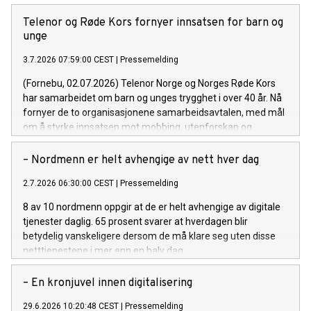
Telenor og Røde Kors fornyer innsatsen for barn og
unge
3.7.2026 07:59:00 CEST
|
Pressemelding
(Fornebu, 02.07.2026) Telenor Norge og Norges Røde Kors
har samarbeidet om barn og unges trygghet i over 40 år. Nå
fornyer de to organisasjonene samarbeidsavtalen, med mål
om å styrke innsatsen mot mobbing, utenforskap og
psykiske utfordringer i en hverdag som blir stadig mer digital.
– Nordmenn er helt avhengige av nett hver dag
2.7.2026 06:30:00 CEST
|
Pressemelding
8 av 10 nordmenn oppgir at de er helt avhengige av digitale
tjenester daglig. 65 prosent svarer at hverdagen blir
betydelig vanskeligere dersom de må klare seg uten disse
netttjenestene i mer enn en halv dag.
– En kronjuvel innen digitalisering
29.6.2026 10:20:48 CEST
|
Pressemelding