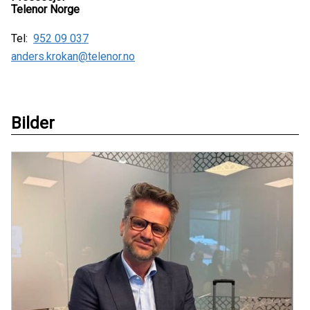
Telenor Norge
Tel:
952 09 037
anders.krokan@telenor.no
Bilder