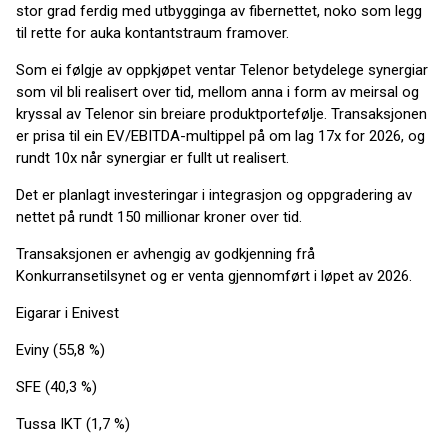
stor grad ferdig med utbygginga av fibernettet, noko som legg
til rette for auka kontantstraum framover.
Som ei følgje av oppkjøpet ventar Telenor betydelege synergiar
som vil bli realisert over tid, mellom anna i form av meirsal og
kryssal av Telenor sin breiare produktportefølje. Transaksjonen
er prisa til ein EV/EBITDA-multippel på om lag 17x for 2026, og
rundt 10x når synergiar er fullt ut realisert.
Det er planlagt investeringar i integrasjon og oppgradering av
nettet på rundt 150 millionar kroner over tid.
Transaksjonen er avhengig av godkjenning frå
Konkurransetilsynet og er venta gjennomført i løpet av 2026.
Eigarar i Enivest
Eviny (55,8 %)
SFE (40,3 %)
Tussa IKT (1,7 %)