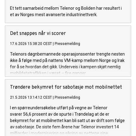
Et tett samarbeid mellom Telenor og Boliden har resultert i
et av Norges mest avanserte industrinettverk.
Det snappes når vi scorer
17.6.2026 15:38:20 CEST
|
Pressemelding
Telenors døgnbemannede operasjonssenter trengte nesten
ikke å følge med på nattens VM-kamp mellom Norge og Irak
for å se hvordan det gikk. Underveis i kampen skjøt nemlig
mobildatatrafikken i været – fire ganger.
Trøndere bekymret for sabotasje mot mobilnettet
21.5.2026 13:14:12 CEST
|
Pressemelding
I en spørreundersøkelse utført på vegne av Telenor
svarer 56,6 prosent av de spurte i Trøndelag at de er
bekymret for at mobilnettet kan bli satt ut av drift som følge
av sabotasje. De siste fem årene har Telenor investert 14
milliarder i modernisering og sikring av nettene sine.