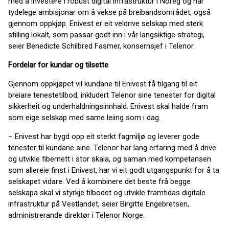
med å investere i robust digital infrastruktur i Noreg og har
tydelege ambisjonar om å vekse på breibandsområdet, også
gjennom oppkjøp. Enivest er eit veldrive selskap med sterk
stilling lokalt, som passar godt inn i vår langsiktige strategi,
seier Benedicte Schilbred Fasmer, konsernsjef i Telenor.
Fordelar for kundar og tilsette
Gjennom oppkjøpet vil kundane til Enivest få tilgang til eit
breiare tenestetilbod, inkludert Telenor sine tenester for digital
sikkerheit og underhaldningsinnhald. Enivest skal halde fram
som eige selskap med same leiing som i dag.
– Enivest har bygd opp eit sterkt fagmiljø og leverer gode
tenester til kundane sine. Telenor har lang erfaring med å drive
og utvikle fibernett i stor skala, og saman med kompetansen
som allereie finst i Enivest, har vi eit godt utgangspunkt for å ta
selskapet vidare. Ved å kombinere det beste frå begge
selskapa skal vi styrkje tilbodet og utvikle framtidas digitale
infrastruktur på Vestlandet, seier Birgitte Engebretsen,
administrerande direktør i Telenor Norge.