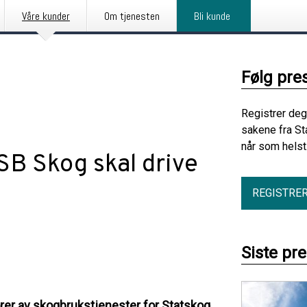
Våre kunder
Om tjenesten
Bli kunde
Følg pre
Registrer deg
sakene fra St
når som helst
B Skog skal drive
REGISTRE
Siste pr
er av skogbrukstjenester for Statskog