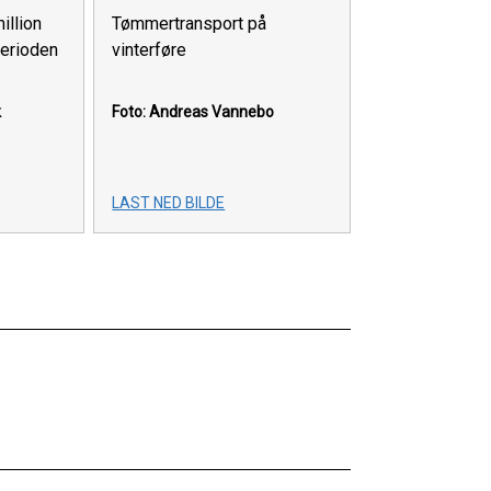
illion
Tømmertransport på
perioden
vinterføre
k
Foto: Andreas Vannebo
LAST NED BILDE