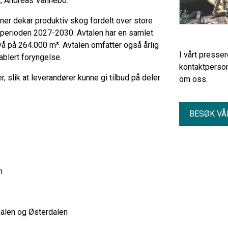
og, Andreas Vannebo.
oner dekar produktiv skog fordelt over store
 perioden 2027-2030. Avtalen har en samlet
å på 264.000 m³. Avtalen omfatter også årlig
I vårt presse
tablert foryngelse.
kontaktperson
, slik at leverandører kunne gi tilbud på deler
om oss.
BESØK VÅ
um
dalen og Østerdalen