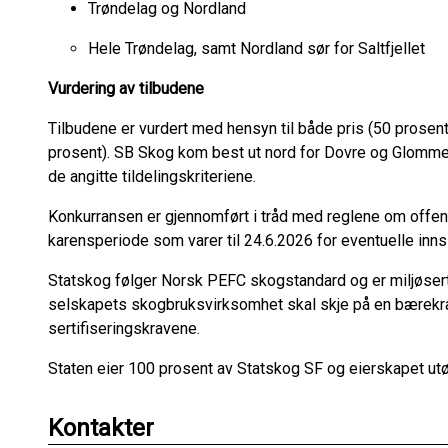
Trøndelag og Nordland
Hele Trøndelag, samt Nordland sør for Saltfjellet
Vurdering av tilbudene
Tilbudene er vurdert med hensyn til både pris (50 prosent)
prosent). SB Skog kom best ut nord for Dovre og Glommen 
de angitte tildelingskriteriene.
Konkurransen er gjennomført i tråd med reglene om offent
karensperiode som varer til 24.6.2026 for eventuelle inn
Statskog følger Norsk PEFC skogstandard og er miljøserti
selskapets skogbruksvirksomhet skal skje på en bærekra
sertifiseringskravene.
Staten eier 100 prosent av Statskog SF og eierskapet u
Kontakter