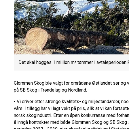
Det skal hogges 1 million m³ tømmer i avtaleperioden
Glommen Skog ble valgt for områdene Østlandet sør og ves
på SB Skog i Trøndelag og Nordland.
- Vi driver etter strenge kvalitets- og miljøstandarder, n
våre. I tillegg har vi lagt vekt på pris, slik at vi kan fortse
norsk skogindustri. Etter en åpen konkurranse med forhan
å inngå kontrakter med både Glommen Skog og SB Skog s