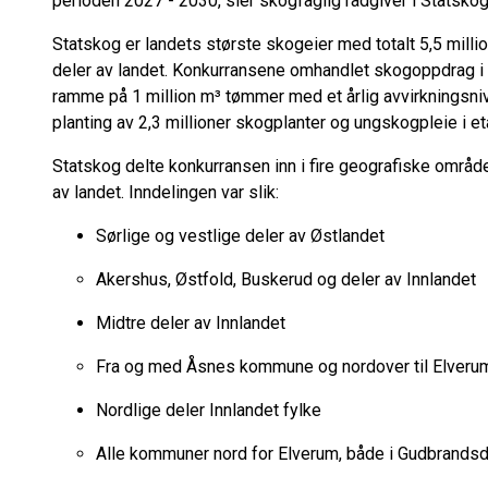
perioden 2027 - 2030, sier skogfaglig rådgiver i Statsk
Statskog er landets største skogeier med totalt 5,5 milli
deler av landet. Konkurransene omhandlet skogoppdrag i
ramme på 1 million m³ tømmer med et årlig avvirkningsniv
planting av 2,3 millioner skogplanter og ungskogpleie i e
Statskog delte konkurransen inn i fire geografiske områder
av landet. Inndelingen var slik:
Sørlige og vestlige deler av Østlandet
Akershus, Østfold, Buskerud og deler av Innlandet
Midtre deler av Innlandet
Fra og med Åsnes kommune og nordover til Elver
Nordlige deler Innlandet fylke
Alle kommuner nord for Elverum, både i Gudbrands