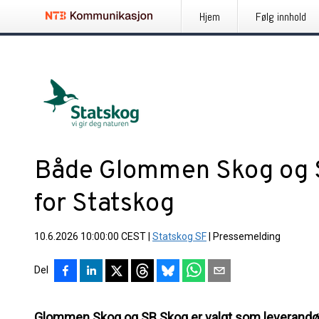
Hjem
Følg innhold
Både Glommen Skog og S
for Statskog
10.6.2026 10:00:00 CEST
|
Statskog SF
|
Pressemelding
Del
Glommen Skog og SB Skog er valgt som leverandør