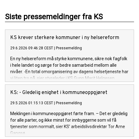
Siste pressemeldinger fra KS
KS krever sterkere kommuner i ny helsereform
29.6.2026 09:46:28 CEST
|
Pressemelding
En ny helsereform må styrke kommunene, sikre nok fagfolk
i hele landet og sørge for bedre samarbeid mellom alle
nivåer. -En total omorganisering av dagens helsetjeneste har
vi liten tro på, sier styreleder i KS Gunn Marit Helgesen.
KS: - Gledelig enighet i kommuneoppgjøret
29.5.2026 01:15:13 CEST
|
Pressemelding
Meklingen i kommuneoppgjøret førte fram. – Det er gledelig
for alle parter, og ikke minst for innbyggerne som vil få
tjenester som normalt, sier KS’ arbeidslivsdirektør Tor Arne
Gangsø.