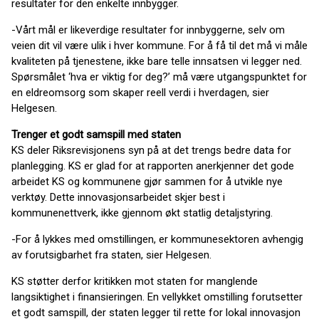
resultater for den enkelte innbygger.
-Vårt mål er likeverdige resultater for innbyggerne, selv om
veien dit vil være ulik i hver kommune. For å få til det må vi måle
kvaliteten på tjenestene, ikke bare telle innsatsen vi legger ned.
Spørsmålet ‘hva er viktig for deg?’ må være utgangspunktet for
en eldreomsorg som skaper reell verdi i hverdagen, sier
Helgesen.
Trenger et godt samspill med staten
KS deler Riksrevisjonens syn på at det trengs bedre data for
planlegging. KS er glad for at rapporten anerkjenner det gode
arbeidet KS og kommunene gjør sammen for å utvikle nye
verktøy. Dette innovasjonsarbeidet skjer best i
kommunenettverk, ikke gjennom økt statlig detaljstyring.
-For å lykkes med omstillingen, er kommunesektoren avhengig
av forutsigbarhet fra staten, sier Helgesen.
KS støtter derfor kritikken mot staten for manglende
langsiktighet i finansieringen. En vellykket omstilling forutsetter
et godt samspill, der staten legger til rette for lokal innovasjon