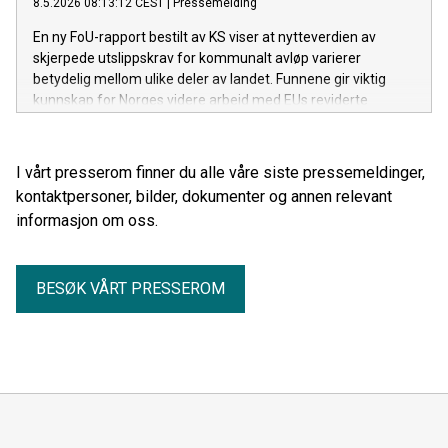
8.5.2026 08:13:12 CEST
|
Pressemelding
En ny FoU-rapport bestilt av KS viser at nytteverdien av
skjerpede utslippskrav for kommunalt avløp varierer
betydelig mellom ulike deler av landet. Funnene gir viktig
kunnskap for Norges videre arbeid med EUs reviderte
avløpsdirektiv.
I vårt presserom finner du alle våre siste pressemeldinger,
kontaktpersoner, bilder, dokumenter og annen relevant
informasjon om oss.
BESØK VÅRT PRESSEROM