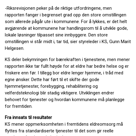
-Riksrevisjonen peker på de riktige utfordringene, men
rapporten fanger i begrenset grad opp den store omstillingen
som allerede pågår ute i kommunene. For å lykkes, er det helt
avgjørende at kommunene har handlingsrom til å utvikle gode,
lokale løsninger tilpasset sine innbyggere. Den store
omstillingen vi står midt i, tar tid, sier styreleder i KS, Gunn Marit
Helgesen.
KS deler bekymringen for bærekraften i tjenestene, men mener
rapporten ikke tar fullt høyde for at eldre har bedre helse og er
friskere enn før. I tillegg bor eldre lenger hjemme, i tråd med
egne ønsker. Dette har ført til et skifte der gode
hjemmetjenester, forebygging, rehabilitering og
velferdsteknologi blir stadig viktigere. Utviklingen endrer
behovet for tjenester og hvordan kommunene må planlegge
for fremtiden.
Fra innsats til resultater
KS mener oppmerksomheten i fremtidens eldreomsorg må
flyttes fra standardiserte tjenester til det som gir reelle