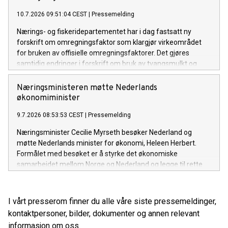
10.7.2026 09:51:04 CEST
|
Pressemelding
Nærings- og fiskeridepartementet har i dag fastsatt ny
forskrift om omregningsfaktor som klargjør virkeområdet
for bruken av offisielle omregningsfaktorer. Det gjøres
samtidig endringer i forskrift om bruk av tvangsmulkt og
overtredelsesgebyr ved brudd på havressurslova og
deltakerloven, i tråd med sanksjonsreglene i den nye
Næringsministeren møtte Nederlands
forskriften.
økonomiminister
9.7.2026 08:53:53 CEST
|
Pressemelding
Næringsminister Cecilie Myrseth besøker Nederland og
møtte Nederlands minister for økonomi, Heleen Herbert.
Formålet med besøket er å styrke det økonomiske
samarbeidet mellom Norge og Nederland og legge til rette
for økt handel, investeringer og næringslivssamarbeid.
I vårt presserom finner du alle våre siste pressemeldinger,
kontaktpersoner, bilder, dokumenter og annen relevant
informasjon om oss.