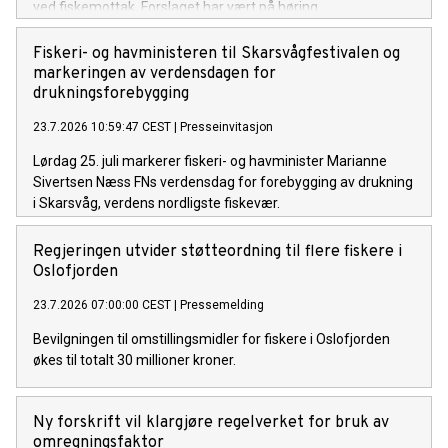
ved fiskemottak. Forslaget har vært på høring.
Fiskeri- og havministeren til Skarsvågfestivalen og
markeringen av verdensdagen for
drukningsforebygging
23.7.2026 10:59:47 CEST
|
Presseinvitasjon
Lørdag 25. juli markerer fiskeri- og havminister Marianne
Sivertsen Næss FNs verdensdag for forebygging av drukning
i Skarsvåg, verdens nordligste fiskevær.
Regjeringen utvider støtteordning til flere fiskere i
Oslofjorden
23.7.2026 07:00:00 CEST
|
Pressemelding
Bevilgningen til omstillingsmidler for fiskere i Oslofjorden
økes til totalt 30 millioner kroner.
Ny forskrift vil klargjøre regelverket for bruk av
omregningsfaktor