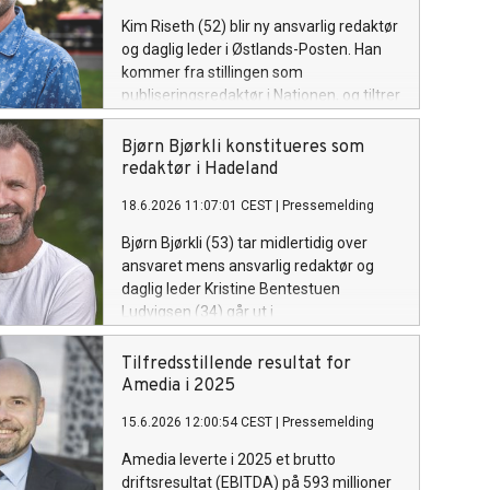
Kim Riseth (52) blir ny ansvarlig redaktør
og daglig leder i Østlands-Posten. Han
kommer fra stillingen som
publiseringsredaktør i Nationen, og tiltrer
ved månedsskiftet september/oktober.
Bjørn Bjørkli konstitueres som
redaktør i Hadeland
18.6.2026 11:07:01 CEST
|
Pressemelding
Bjørn Bjørkli (53) tar midlertidig over
ansvaret mens ansvarlig redaktør og
daglig leder Kristine Bentestuen
Ludvigsen (34) går ut i
foreldrepermisjon.
Tilfredsstillende resultat for
Amedia i 2025
15.6.2026 12:00:54 CEST
|
Pressemelding
Amedia leverte i 2025 et brutto
driftsresultat (EBITDA) på 593 millioner