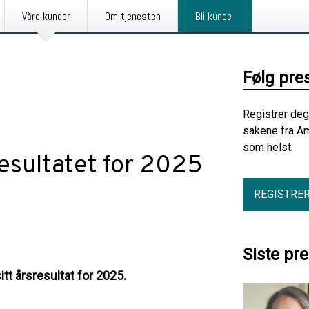
Våre kunder
Om tjenesten
Bli kunde
Følg pre
Registrer deg
sakene fra Am
som helst.
esultatet for 2025
REGISTRE
Siste pr
tt årsresultat for 2025.