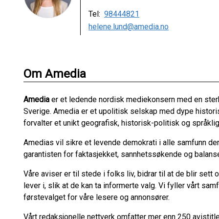
Tel:
98444821
helene.lund@amedia.no
Om Amedia
Amedia
er et ledende nordisk mediekonsern med en ster
Sverige. Amedia er et upolitisk selskap med dype historis
forvalter et unikt geografisk, historisk-politisk og språk
Amedias vil sikre et levende demokrati i alle samfunn der 
garantisten for faktasjekket, sannhetssøkende og balanser
Våre aviser er til stede i folks liv, bidrar til at de blir s
lever i, slik at de kan ta informerte valg. Vi fyller vårt 
førstevalget for våre lesere og annonsører.
Vårt redaksjonelle nettverk omfatter mer enn 250 avistit