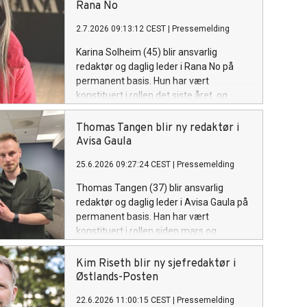
Rana No
2.7.2026 09:13:12 CEST
|
Pressemelding
Karina Solheim (45) blir ansvarlig
redaktør og daglig leder i Rana No på
permanent basis. Hun har vært
konstituert i rollen det siste året, og
kommer fra stillingen som
nyhetsredaktør i samme avis.
Thomas Tangen blir ny redaktør i
Avisa Gaula
25.6.2026 09:27:24 CEST
|
Pressemelding
Thomas Tangen (37) blir ansvarlig
redaktør og daglig leder i Avisa Gaula på
permanent basis. Han har vært
konstituert i rollen siden mars og
kommer fra Trondheims-avisa Nidaros.
Kim Riseth blir ny sjefredaktør i
Østlands-Posten
22.6.2026 11:00:15 CEST
|
Pressemelding