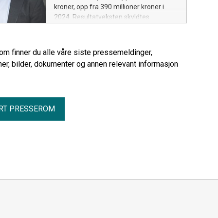
kroner, opp fra 390 millioner kroner i
2024. Resultatveksten skyldtes
helårseffekt for Berlingske Media på
151 millioner kroner, sterk digital
abonnementsvekst, god digital
rom finner du alle våre siste pressemeldinger,
annonseutvikling og lavere kostnader til
er, bilder, dokumenter og annen relevant informasjon
papirprodukter i den norske
medievirksomheten.
RT PRESSEROM