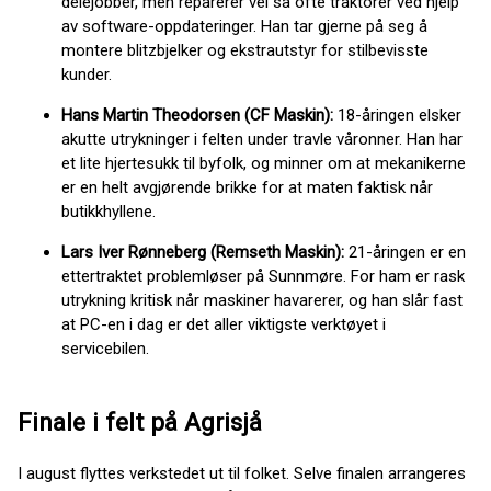
delejobber, men reparerer vel så ofte traktorer ved hjelp
av software-oppdateringer. Han tar gjerne på seg å
montere blitzbjelker og ekstrautstyr for stilbevisste
kunder.
Hans Martin Theodorsen (CF Maskin):
18-åringen elsker
akutte utrykninger i felten under travle våronner. Han har
et lite hjertesukk til byfolk, og minner om at mekanikerne
er en helt avgjørende brikke for at maten faktisk når
butikkhyllene.
Lars Iver Rønneberg (Remseth Maskin):
21-åringen er en
ettertraktet problemløser på Sunnmøre. For ham er rask
utrykning kritisk når maskiner havarerer, og han slår fast
at PC-en i dag er det aller viktigste verktøyet i
servicebilen.
Finale i felt på Agrisjå
I august flyttes verkstedet ut til folket. Selve finalen arrangeres