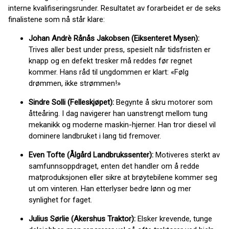
interne kvalifiseringsrunder. Resultatet av forarbeidet er de seks
finalistene som nå står klare:
Johan Andrè Rånås Jakobsen (Eiksenteret Mysen):
Trives aller best under press, spesielt når tidsfristen er
knapp og en defekt tresker må reddes før regnet
kommer. Hans råd til ungdommen er klart: «Følg
drømmen, ikke strømmen!»
Sindre Solli (Felleskjøpet):
Begynte å skru motorer som
åtteåring. I dag navigerer han uanstrengt mellom tung
mekanikk og moderne maskin-hjerner. Han tror diesel vil
dominere landbruket i lang tid fremover.
Even Tofte (Ålgård Landbrukssenter):
Motiveres sterkt av
samfunnsoppdraget, enten det handler om å redde
matproduksjonen eller sikre at brøytebilene kommer seg
ut om vinteren. Han etterlyser bedre lønn og mer
synlighet for faget.
Julius Sørlie (Akershus Traktor):
Elsker krevende, tunge