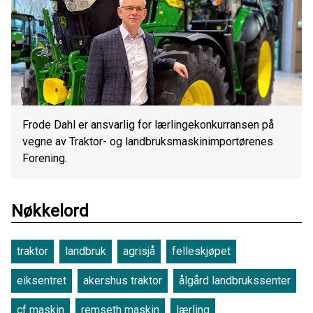
Frode Dahl er ansvarlig for lærlingekonkurransen på
vegne av Traktor- og landbruksmaskinimportørenes
Forening.
Nøkkelord
traktor
landbruk
agrisjå
felleskjøpet
eiksentret
akershus traktor
ålgård landbrukssenter
cf maskin
remseth maskin
lærling