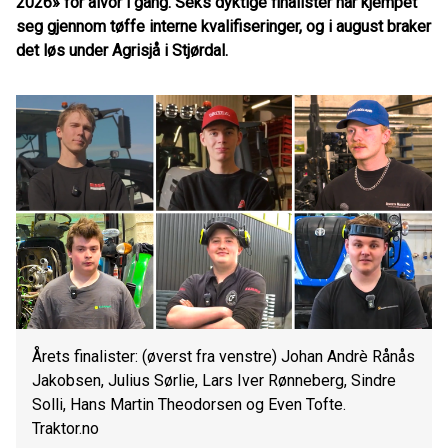
2026» for alvor i gang. Seks dyktige finalister har kjempet
seg gjennom tøffe interne kvalifiseringer, og i august braker
det løs under Agrisjå i Stjørdal.
Årets finalister: (øverst fra venstre) Johan Andrè Rånås
Jakobsen, Julius Sørlie, Lars Iver Rønneberg, Sindre
Solli, Hans Martin Theodorsen og Even Tofte.
Traktor.no