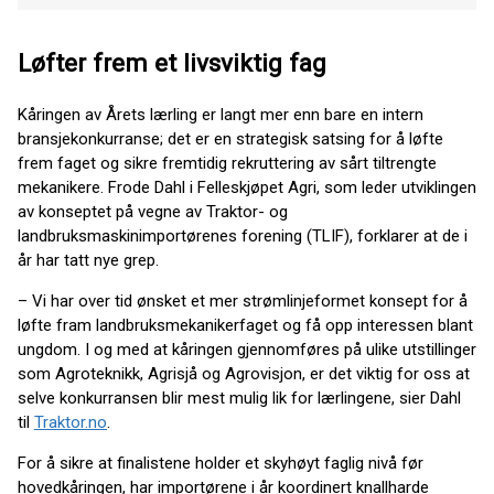
Løfter frem et livsviktig fag
Kåringen av Årets lærling er langt mer enn bare en intern
bransjekonkurranse; det er en strategisk satsing for å løfte
frem faget og sikre fremtidig rekruttering av sårt tiltrengte
mekanikere. Frode Dahl i Felleskjøpet Agri, som leder utviklingen
av konseptet på vegne av Traktor- og
landbruksmaskinimportørenes forening (TLIF), forklarer at de i
år har tatt nye grep.
– Vi har over tid ønsket et mer strømlinjeformet konsept for å
løfte fram landbruksmekanikerfaget og få opp interessen blant
ungdom. I og med at kåringen gjennomføres på ulike utstillinger
som Agroteknikk, Agrisjå og Agrovisjon, er det viktig for oss at
selve konkurransen blir mest mulig lik for lærlingene, sier Dahl
til
Traktor.no
.
For å sikre at finalistene holder et skyhøyt faglig nivå før
hovedkåringen, har importørene i år koordinert knallharde