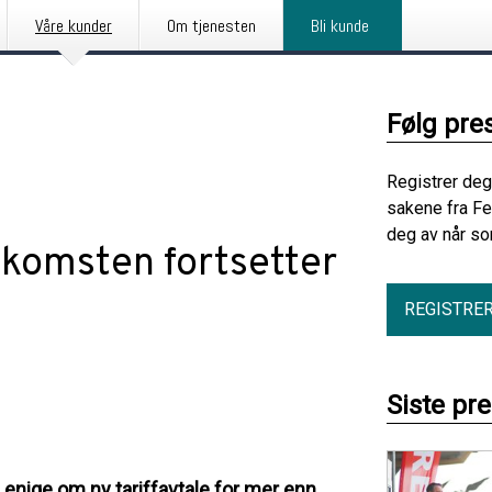
Våre kunder
Om tjenesten
Bli kunde
Følg pre
Registrer deg
sakene fra Fe
deg av når so
komsten fortsetter
REGISTRE
Siste pr
i enige om ny tariffavtale for mer enn