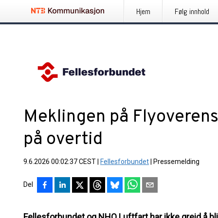
Hjem
Følg innhold
Meklingen på Flyoverens
på overtid
9.6.2026 00:02:37 CEST
|
Fellesforbundet
|
Pressemelding
Del
Fellesforbundet og NHO Luftfart har ikke greid å bl