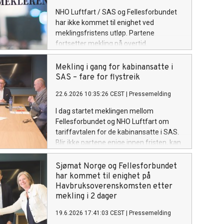
NHO Luftfart / SAS og Fellesforbundet
har ikke kommet til enighet ved
meklingsfristens utløp. Partene
fortsetter mekling på overtid.
Mekling i gang for kabinansatte i
SAS – fare for flystreik
22.6.2026 10:35:26 CEST
|
Pressemelding
I dag startet meklingen mellom
Fellesforbundet og NHO Luftfart om
tariffavtalen for de kabinansatte i SAS.
Blir ikke partene enige innen fristen, kan
det bli streik fra onsdag.
Sjømat Norge og Fellesforbundet
har kommet til enighet på
Havbruksoverenskomsten etter
mekling i 2 dager
19.6.2026 17:41:03 CEST
|
Pressemelding