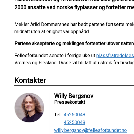
2000 ansatte ved norske flyplasser og fortetter me
Mekler Arild Dommersnes har bedt partene fortsette mekli
midnatt uten at enighet var oppnådd.
Partene aksepterte og meklingen fortsetter utover natten
Fellesforbundet sendte i forrige uke ut
plassfratredelses
Værnes og Flesland. Disse vil bli tatt ut i streik fra tirs
Kontakter
Willy Bergsnov
Pressekontakt
Tel:
45250048
45250048
willy.bergsnov@fellesforbundet.no