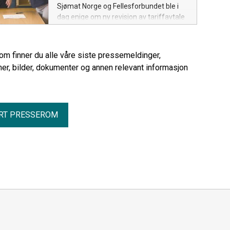
Sjømat Norge og Fellesforbundet ble i
dag enige om ny revisjon av tariffavtale
for de nesten 4000 medlemmene på
Havbruksoverenskomsten. Den nye
avtalen sikrer medlemmene en
rom finner du alle våre siste pressemeldinger,
lønnsvekst og forskuttering av
er, bilder, dokumenter og annen relevant informasjon
sykepenger helt i tråd med frontfaget.
RT PRESSEROM