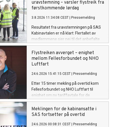
uravstemning – varsler flystreik fra
førstkommende lørdag
3.8.2026 11:34:08 CEST
|
Pressemelding
Resultatet fra uravstemningen på SAS
Kabinavtalen er nå klart: Flertallet av
medlemmene sier nei til det anbefalte
forslaget. Fellesforbundet sender derfor
ut ny plassfratredelse for samtlige av
Flystreiken avverget – enighet
forbundets medlemmer på SAS
mellom Fellesforbundet og NHO
Kabinavtalen.
Luftfart
24.6.2026 15:41:15 CEST
|
Pressemelding
Etter 15 timer mekling på overtid kom
Fellesforbundet og NHO Luftfart til
enighet om ny tariffavtale for de
kabinansatte i SAS. Flystreiken er
dermed avverget.
Meklingen for de kabinansatte i
SAS fortsetter på overtid
24.6.2026 00:08:31 CEST
|
Pressemelding