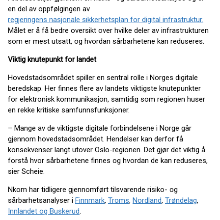
en del av oppfølgingen av
regjeringens nasjonale sikkerhetsplan for digital infrastruktur.
Målet er å få bedre oversikt over hvilke deler av infrastrukturen
som er mest utsatt, og hvordan sårbarhetene kan reduseres.
Viktig knutepunkt for landet
Hovedstadsområdet spiller en sentral rolle i Norges digitale
beredskap. Her finnes flere av landets viktigste knutepunkter
for elektronisk kommunikasjon, samtidig som regionen huser
en rekke kritiske samfunnsfunksjoner.
– Mange av de viktigste digitale forbindelsene i Norge går
gjennom hovedstadsområdet. Hendelser kan derfor få
konsekvenser langt utover Oslo-regionen. Det gjør det viktig å
forstå hvor sårbarhetene finnes og hvordan de kan reduseres,
sier Scheie.
Nkom har tidligere gjennomført tilsvarende risiko- og
sårbarhetsanalyser i
Finnmark
,
Troms
,
Nordland
,
Trøndelag
,
Innlandet og Buskerud
.