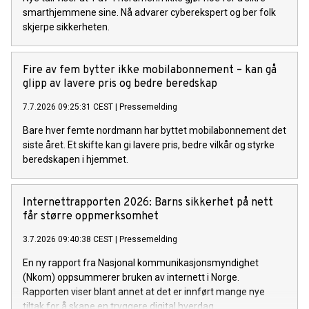
smarthjemmene sine. Nå advarer cyberekspert og ber folk
skjerpe sikkerheten.
Fire av fem bytter ikke mobilabonnement – kan gå
glipp av lavere pris og bedre beredskap
7.7.2026 09:25:31 CEST
|
Pressemelding
Bare hver femte nordmann har byttet mobilabonnement det
siste året. Et skifte kan gi lavere pris, bedre vilkår og styrke
beredskapen i hjemmet.
Internettrapporten 2026: Barns sikkerhet på nett
får større oppmerksomhet
3.7.2026 09:40:38 CEST
|
Pressemelding
En ny rapport fra Nasjonal kommunikasjonsmyndighet
(Nkom) oppsummerer bruken av internett i Norge.
Rapporten viser blant annet at det er innført mange nye
tiltak for å skape en tryggere digital hverdag.