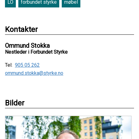
LO
forbundet styrke
møbel
Kontakter
Ommund Stokka
Nestleder i Forbundet Styrke
Tel:
905 05 262
ommund.stokka@styrke.no
Bilder