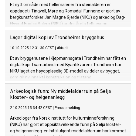
Et nytt område med hellemalerier fra steinalderen er
oppdaget i Tingvoll, Møre og Romsdal. Funnene er gjort av
bergkunstforsker Jan Magne Gjerde (NIKU) og arkeolog Dag-
Øyvind Engtrø Solem (NIKU) under årets feltsesong.
Lager digital kopi av Trondheims bryggehus
10.10.2025 12:31:30 CEST
|
Aktuelt
Et av bryggehusene i Kjøpmannsgata i Trondheim har fått en
digital kopi. I samarbeid med Byantikvaren i Trondheim har
NIKU laget en høyoppløselig 3D-modell av deler av bygget,
som gir ny innsikt i konstruksjon og tilstand.
Arkeologisk funn: Ny middelalderruin på Selja
kloster- og helgenanlegg
2.10.2025 15:34:42 CEST
|
Pressemelding
Arkeologer fra Norsk institutt for kulturminneforskning
(NIKU) har gjort et oppsiktsvekkende funn på Selja kloster-
og helgenanlegg: en hittil ukjent middelalderruin har kommet