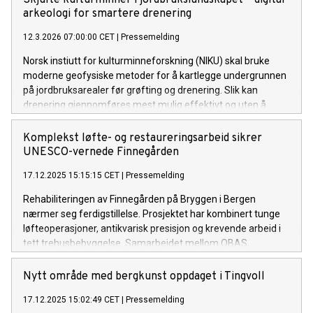
Skjulte kulturminner i jordbrukslandskapet – digital
arkeologi for smartere drenering
12.3.2026 07:00:00 CET
|
Pressemelding
Norsk instiutt for kulturminneforskning (NIKU) skal bruke
moderne geofysiske metoder for å kartlegge undergrunnen
på jordbruksarealer før grøfting og drenering. Slik kan
drenering gjennomføres mest mulig effektivt og uten å
skade kulturarven.
Komplekst løfte- og restaureringsarbeid sikrer
UNESCO-vernede Finnegården
17.12.2025 15:15:15 CET
|
Pressemelding
Rehabiliteringen av Finnegården på Bryggen i Bergen
nærmer seg ferdigstillelse. Prosjektet har kombinert tunge
løfteoperasjoner, antikvarisk presisjon og krevende arbeid i
tett trehusbebyggelse. Samarbeidet mellom OBAS,
Gamle3Hus AS og NIKU har vært avgjørende for resultatet.
Nytt område med bergkunst oppdaget i Tingvoll
17.12.2025 15:02:49 CET
|
Pressemelding