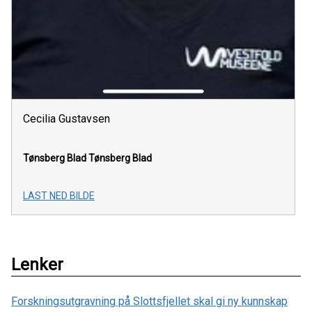
Cecilia Gustavsen
Tønsberg Blad
Tønsberg Blad
LAST NED BILDE
Lenker
Forskningsutgravning på Slottsfjellet skal gi ny kunnskap