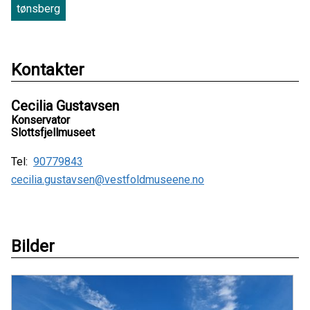
tønsberg
Kontakter
Cecilia Gustavsen
Konservator
Slottsfjellmuseet
Tel:
90779843
cecilia.gustavsen@vestfoldmuseene.no
Bilder