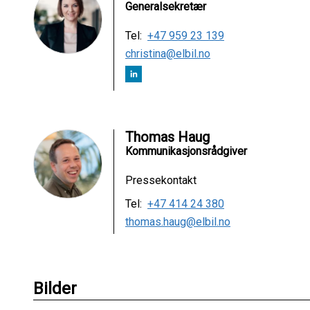
Generalsekretær
Tel:
+47 959 23 139
christina@elbil.no
Thomas Haug
Kommunikasjonsrådgiver
Pressekontakt
Tel:
+47 414 24 380
thomas.haug@elbil.no
Bilder