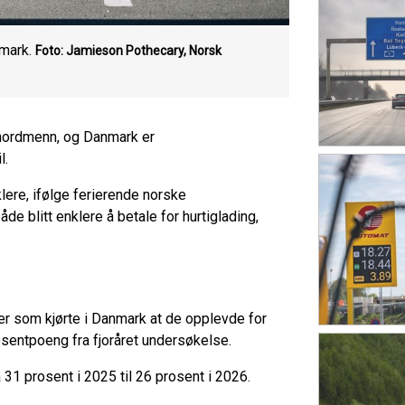
nmark.
Foto: Jamieson Pothecary, Norsk
 nordmenn, og Danmark er
l.
lere, ifølge ferierende norske
de blitt enklere å betale for hurtiglading,
ter som kjørte i Danmark at de opplevde for
rosentpoeng fra fjoråret undersøkelse.
 31 prosent i 2025 til 26 prosent i 2026.