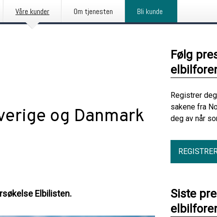
Våre kunder
Om tjenesten
Bli kunde
Følg pre
elbilfore
Registrer deg
sakene fra No
 Sverige og Danmark
deg av når so
REGISTRE
Siste pr
rsøkelse Elbilisten.
elbilfore