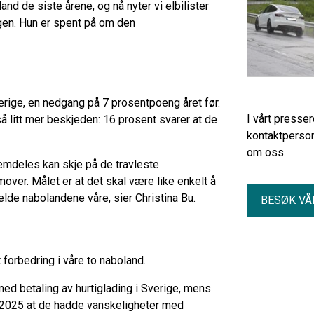
nd de siste årene, og nå nyter vi elbilister
ngen. Hun er spent på om den
erige, en nedgang på 7 prosentpoeng året før.
I vårt presse
 litt mer beskjeden: 16 prosent svarer at de
kontaktperson
om oss.
emdeles kan skje på de travleste
mover. Målet er at det skal være like enkelt å
elde nabolandene våre, sier Christina Bu.
BESØK VÅ
 forbedring i våre to naboland.
ed betaling av hurtiglading i Sverige, mens
i 2025 at de hadde vanskeligheter med