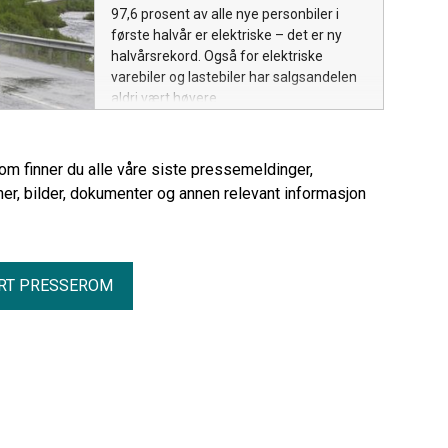
97,6 prosent av alle nye personbiler i
første halvår er elektriske – det er ny
halvårsrekord. Også for elektriske
varebiler og lastebiler har salgsandelen
aldri vært høyere.
rom finner du alle våre siste pressemeldinger,
er, bilder, dokumenter og annen relevant informasjon
RT PRESSEROM