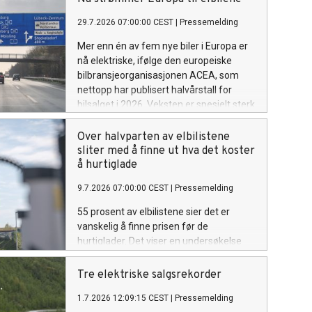
29.7.2026 07:00:00 CEST
|
Pressemelding
Mer enn én av fem nye biler i Europa er
nå elektriske, ifølge den europeiske
bilbransjeorganisasjonen ACEA, som
nettopp har publisert halvårstall for
bilsalget i 2026. Veksten er spesielt sterk
i Tyskland og Frankrike.
Over halvparten av elbilistene
sliter med å finne ut hva det koster
å hurtiglade
9.7.2026 07:00:00 CEST
|
Pressemelding
55 prosent av elbilistene sier det er
vanskelig å finne prisen før de
hurtiglader. Det viser en undersøkelse
fra Elbilforeningen. Samtidig er det en
klar forbedring fra 2024, da 74 prosent
Tre elektriske salgsrekorder
svarte det samme.
1.7.2026 12:09:15 CEST
|
Pressemelding