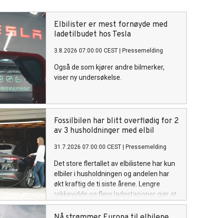
Elbilister er mest fornøyde med
ladetilbudet hos Tesla
3.8.2026 07:00:00 CEST
|
Pressemelding
Også de som kjører andre bilmerker,
viser ny undersøkelse.
Fossilbilen har blitt overflødig for 2
av 3 husholdninger med elbil
31.7.2026 07:00:00 CEST
|
Pressemelding
Det store flertallet av elbilistene har kun
elbiler i husholdningen og andelen har
økt kraftig de ti siste årene. Lengre
rekkevidde og flere ladestasjoner gjør at
folk ikke lenger har behov for fossilbiler.
Nå strømmer Europa til elbilene