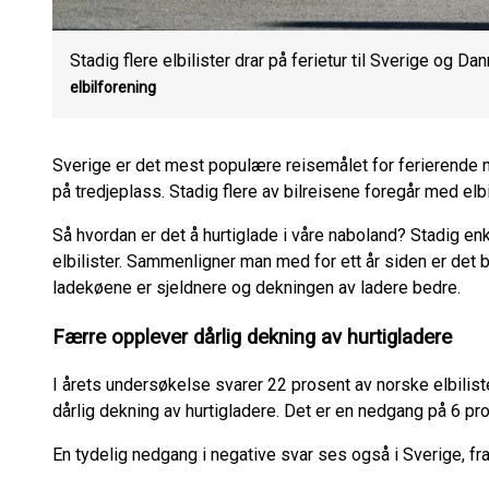
Stadig flere elbilister drar på ferietur til Sverige og Da
elbilforening
Sverige er det mest populære reisemålet for ferierende
på tredjeplass. Stadig flere av bilreisene foregår med elbi
Så hvordan er det å hurtiglade i våre naboland? Stadig enk
elbilister. Sammenligner man med for ett år siden er det bå
ladekøene er sjeldnere og dekningen av ladere bedre.
Færre opplever dårlig dekning av hurtigladere
I årets undersøkelse svarer 22 prosent av norske elbilis
dårlig dekning av hurtigladere. Det er en nedgang på 6 p
En tydelig nedgang i negative svar ses også i Sverige, fra