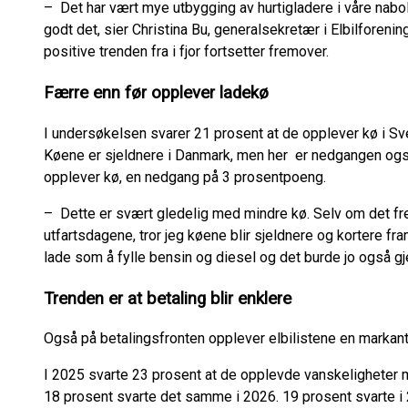
– Det har vært mye utbygging av hurtigladere i våre nabola
godt det, sier Christina Bu, generalsekretær i Elbilforeni
positive trenden fra i fjor fortsetter fremover.
Færre enn før opplever ladekø
I undersøkelsen svarer 21 prosent at de opplever kø i Sv
Køene er sjeldnere i Danmark, men her er nedgangen også
opplever kø, en nedgang på 3 prosentpoeng.
– Dette er svært gledelig med mindre kø. Selv om det fr
utfartsdagene, tror jeg køene blir sjeldnere og kortere fra
lade som å fylle bensin og diesel og det burde jo også gj
Trenden er at betaling blir enklere
Også på betalingsfronten opplever elbilistene en markant
I 2025 svarte 23 prosent at de opplevde vanskeligheter m
18 prosent svarte det samme i 2026. 19 prosent svarte 