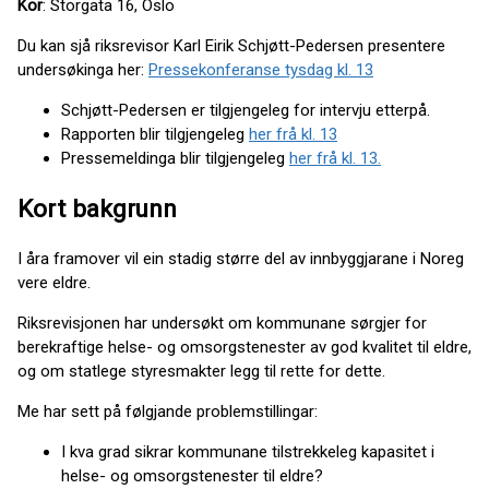
Kor
: Storgata 16, Oslo
Du kan sjå riksrevisor Karl Eirik Schjøtt-Pedersen presentere
undersøkinga her:
Pressekonferanse tysdag kl. 13
Schjøtt-Pedersen er tilgjengeleg for intervju etterpå.
Rapporten blir tilgjengeleg
her frå kl. 13
Pressemeldinga blir tilgjengeleg
her frå kl. 13.
Kort bakgrunn
I åra framover vil ein stadig større del av innbyggjarane i Noreg
vere eldre.
Riksrevisjonen har undersøkt om kommunane sørgjer for
berekraftige helse- og omsorgstenester av god kvalitet til eldre,
og om statlege styresmakter legg til rette for dette.
Me har sett på følgjande problemstillingar:
I kva grad sikrar kommunane tilstrekkeleg kapasitet i
helse- og omsorgstenester til eldre?