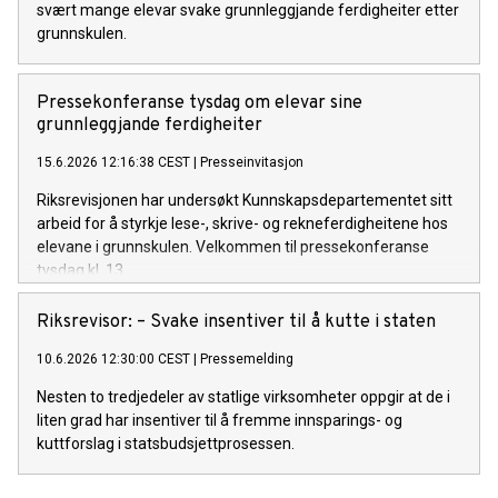
svært mange elevar svake grunnleggjande ferdigheiter etter
grunnskulen.
Pressekonferanse tysdag om elevar sine
grunnleggjande ferdigheiter
15.6.2026 12:16:38 CEST
|
Presseinvitasjon
Riksrevisjonen har undersøkt Kunnskapsdepartementet sitt
arbeid for å styrkje lese-, skrive- og rekneferdigheitene hos
elevane i grunnskulen. Velkommen til pressekonferanse
tysdag kl. 13.
Riksrevisor: – Svake insentiver til å kutte i staten
10.6.2026 12:30:00 CEST
|
Pressemelding
Nesten to tredjedeler av statlige virksomheter oppgir at de i
liten grad har insentiver til å fremme innsparings- og
kuttforslag i statsbudsjettprosessen.