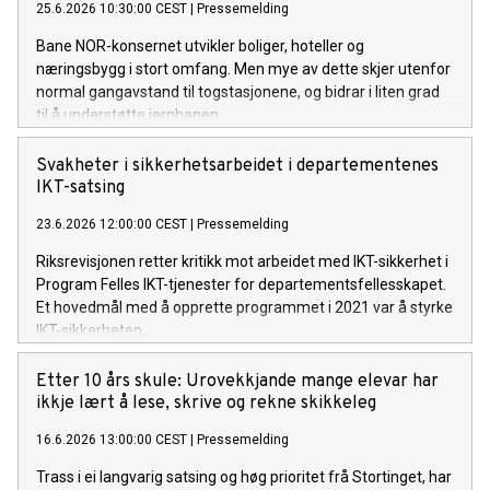
25.6.2026 10:30:00 CEST
|
Pressemelding
Bane NOR-konsernet utvikler boliger, hoteller og
næringsbygg i stort omfang. Men mye av dette skjer utenfor
normal gangavstand til togstasjonene, og bidrar i liten grad
til å understøtte jernbanen.
Svakheter i sikkerhetsarbeidet i departementenes
IKT-satsing
23.6.2026 12:00:00 CEST
|
Pressemelding
Riksrevisjonen retter kritikk mot arbeidet med IKT-sikkerhet i
Program Felles IKT-tjenester for departementsfellesskapet.
Et hovedmål med å opprette programmet i 2021 var å styrke
IKT-sikkerheten.
Etter 10 års skule: Urovekkjande mange elevar har
ikkje lært å lese, skrive og rekne skikkeleg
16.6.2026 13:00:00 CEST
|
Pressemelding
Trass i ei langvarig satsing og høg prioritet frå Stortinget, har