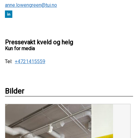
anne.lowengreen@tui.no
Pressevakt kveld og helg
Kun for media
Tel:
+4721415559
Bilder