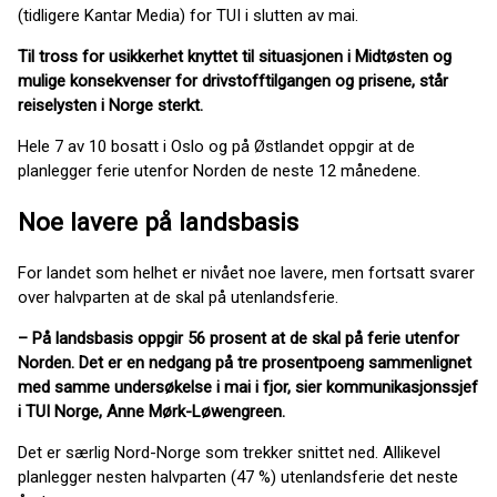
(tidligere Kantar Media) for TUI i slutten av mai.
Til tross for usikkerhet knyttet til situasjonen i Midtøsten og
mulige konsekvenser for drivstofftilgangen og prisene, står
reiselysten i Norge sterkt.
Hele 7 av 10 bosatt i Oslo og på Østlandet oppgir at de
planlegger ferie utenfor Norden de neste 12 månedene.
Noe lavere på landsbasis
For landet som helhet er nivået noe lavere, men fortsatt svarer
over halvparten at de skal på utenlandsferie.
– På landsbasis oppgir 56 prosent at de skal på ferie utenfor
Norden. Det er en nedgang på tre prosentpoeng sammenlignet
med samme undersøkelse i mai i fjor, sier kommunikasjonssjef
i TUI Norge, Anne Mørk-Løwengreen.
Det er særlig Nord-Norge som trekker snittet ned. Allikevel
planlegger nesten halvparten (47 %) utenlandsferie det neste