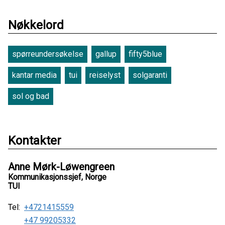
Nøkkelord
spørreundersøkelse
gallup
fifty5blue
kantar media
tui
reiselyst
solgaranti
sol og bad
Kontakter
Anne Mørk-Løwengreen
Kommunikasjonssjef, Norge
TUI
Tel:
+4721415559
+47 99205332