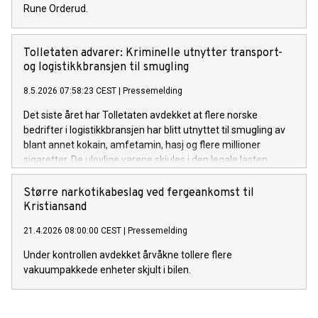
Rune Orderud.
Tolletaten advarer: Kriminelle utnytter transport-
og logistikkbransjen til smugling
8.5.2026 07:58:23 CEST
|
Pressemelding
Det siste året har Tolletaten avdekket at flere norske
bedrifter i logistikkbransjen har blitt utnyttet til smugling av
blant annet kokain, amfetamin, hasj og flere millioner
sigaretter. De ulovlige varene skjules i den legale lasten.
Større narkotikabeslag ved fergeankomst til
Kristiansand
21.4.2026 08:00:00 CEST
|
Pressemelding
Under kontrollen avdekket årvåkne tollere flere
vakuumpakkede enheter skjult i bilen.