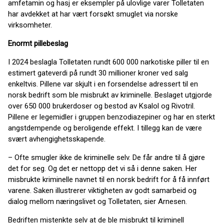
amfetamin og hasj er eksempler på ulovlige varer Tolletaten
har avdekket at har vært forsøkt smuglet via norske
virksomheter.
Enormt pillebeslag
I 2024 beslagla Tolletaten rundt 600 000 narkotiske piller til en
estimert gateverdi på rundt 30 millioner kroner ved salg
enkeltvis. Pillene var skjult i en forsendelse adressert til en
norsk bedrift som ble misbrukt av kriminelle. Beslaget utgjorde
over 650 000 brukerdoser og bestod av Ksalol og Rivotril.
Pillene er legemidler i gruppen benzodiazepiner og har en sterkt
angstdempende og beroligende effekt. I tillegg kan de være
svært avhengighetsskapende.
– Ofte smugler ikke de kriminelle selv. De får andre til å gjøre
det for seg. Og det er nettopp det vi så i denne saken. Her
misbrukte kriminelle navnet til en norsk bedrift for å få innført
varene. Saken illustrerer viktigheten av godt samarbeid og
dialog mellom næringslivet og Tolletaten, sier Arnesen.
Bedriften mistenkte selv at de ble misbrukt til kriminell