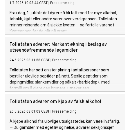
1.7.2026 10:03:44 CEST
|
Pressemelding
Fra i dag, 1. juli blir det dyrere å bli tatt med for mye alkohol,
tobakk, kjøtt eller andre varer over verdigrensen. Tolletaten
minner reisende om å sjekke kvoten – og fortolle varene i
Kvoteappen før de går på grønt.
Tolletaten advarer: Markant økning i beslag av
utseendefremmende legemidler
24.6.2026 08:11:58 CEST
|
Pressemelding
Tolletaten har sett en stor økning i antall personer som
bestiller ulovlige peptider på nett. Særlig peptider som
dopingmidler, slankemidler og såkalt «barbiedop», med
formål om å gjøre deg brunere, utpeker seg.
Tolletaten advarer om kjøp av falsk alkohol
20.5.2026 08:01:03 CEST
|
Pressemelding
Å kjøpe alkohol fra ulovlige utsalgssteder, kan være livsfarlig.
— Du gambler med eget liv og helse, advarer seksjonssjef