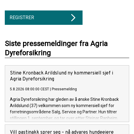
REGISTRER
Siste pressemeldinger fra Agria
Dyreforsikring
Stine Kronback Arildslund ny kommersiell sjef i
Agria Dyreforsikring
5.8.2026 08:00:00 CEST
|
Pressemelding
Agria Dyreforsikring har gleden av å ønske Stine Kronback
Arildslund (37) velkommen som ny kommersiell sjef for
forretningsområdene Salg, Service og Partner. Hun tiltrer
stillingen 1. september, og tar over etter Steinar Ranheim,
som går videre til rollen som operativ sjef i Agria.
Vill pastinakk sprer seg – nå advares hundeeiere