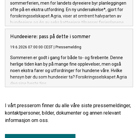
sommerferien, men for landets dyreeiere byr planleggingen
ofte på en ekstra utfordring. En ny undersøkelse*, gjort for
forsikringsselskapet Agria, viser at omtrent halvparten av
hundeeiere og én av seks katteeiere tilpasser ferieplanene
sine etter de firebeinte familiemedlemmene.
Hundeeiere: pass på dette i sommer
19.6.2026 07:00:00 CEST
|
Pressemelding
Sommeren er godt i gang for både to- og firebente. Denne
herlige tiden kan by på mange fine opplevelser, men også
noen ekstra farer og utfordringer for hundene våre. Hvilke
hensyn bør du som hundeeier ta? Forsikringsselskapet Agria
deg sine beste tips.
I vårt presserom finner du alle våre siste pressemeldinger,
kontaktpersoner, bilder, dokumenter og annen relevant
informasjon om oss.