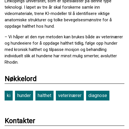
Linköpings universitet, som er spesialister på denne type
teknologi. I løpet av tre år skal forskerne samle inn
videomateriale, trene KI-modeller til å identifisere viktige
anatomiske strukturer og tolke bevegelsesmønstre for å
oppdage halthet hos hund.
– Vi håper at den nye metoden kan brukes både av veterinærer
og hundeeiere for å oppdage halthet tidlig, følge opp hunder
med kronisk halthet og tilpasse mosjon og behandling
individuelt slik at hundene har minst mulig smerter, avslutter
Rhodin.
Nøkkelord
ki
hunder
halthet
veterinærer
diagnose
Kontakter