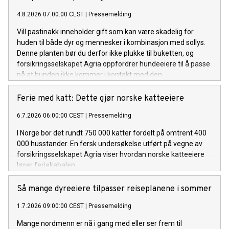
4.8.2026 07:00:00 CEST
|
Pressemelding
Vill pastinakk inneholder gift som kan være skadelig for
huden til både dyr og mennesker i kombinasjon med sollys.
Denne planten bør du derfor ikke plukke til buketten, og
forsikringsselskapet Agria oppfordrer hundeeiere til å passe
på at hunden ikke kommer i kontakt med den.
Ferie med katt: Dette gjør norske katteeiere
6.7.2026 06:00:00 CEST
|
Pressemelding
I Norge bor det rundt 750 000 katter fordelt på omtrent 400
000 husstander. En fersk undersøkelse utført på vegne av
forsikringsselskapet Agria viser hvordan norske katteeiere
løser feriekabalen.
Så mange dyreeiere tilpasser reiseplanene i sommer
1.7.2026 09:00:00 CEST
|
Pressemelding
Mange nordmenn er nå i gang med eller ser frem til