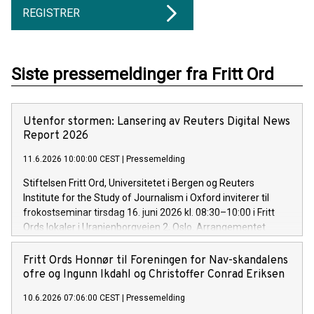
REGISTRER
Siste pressemeldinger fra Fritt Ord
Utenfor stormen: Lansering av Reuters Digital News
Report 2026
11.6.2026 10:00:00 CEST
|
Pressemelding
Stiftelsen Fritt Ord, Universitetet i Bergen og Reuters
Institute for the Study of Journalism i Oxford inviterer til
frokostseminar tirsdag 16. juni 2026 kl. 08:30–10:00 i Fritt
Ords lokaler i Uranienborgveien 2, Oslo. Arrangementet
presenterer Reuters Digital News Report 2026 – verdens
største og viktigste medieundersøkelse – som lanseres
Fritt Ords Honnør til Foreningen for Nav-skandalens
internasjonalt natt til 16. juni
ofre og Ingunn Ikdahl og Christoffer Conrad Eriksen
10.6.2026 07:06:00 CEST
|
Pressemelding