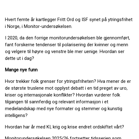
Hvert femte år kartlegger Fritt Ord og ISF synet på ytringsfrihet
i Norge, i Monitor-undersøkelsen.
I 2020, da den forrige monitorundersøkelsen ble gjennomført,
fant forskerne tendenser til polarisering der kvinner og menn
og velgere til høyre og venstre ble mer uenige. Hvordan ser
dette ut i dag?
Mange nye funn
Hvor trekker folk grenser for ytringsfriheten? Hva mener de er
de største truslene mot opplyst debatt i en tid preget av uro,
kriser og internasjonale konflikter? Hvordan vurderer folk
tilgangen til sannferdig og relevant informasjon i et
medielandskap med nye formater og stemmer og kunstig
intelligens?
Hvordan har år med KI, krig og krise endret ordskiftet vårt?
Monitorundersøkelsen 2025/26 fortsetter tidsserien som