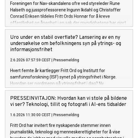
Foreningen for Nav-skandalens ofre ved styreleder Rune
Halseth og jussprofessorene Ingunn Ikdahl og Christoffer
Conrad Eriksen tildeles Fritt Ords Honnør for å kreve
offentlighet og åpenhet i en sak der myndighetene har gjort
feil som har gått utover mange menneskers rettssikkerhet.
Uro under en stabil overflate? Lansering av en ny
undersøkelse om befolkningens syn på ytrings- og
informasjonsfrihet
2.6.2026 07:57:59 CEST
|
Pressemelding
Hvert femte år kartlegger Fritt Ord og Institutt for
samfunnsforskning (ISF) synet på ytringsfrihet i Norge.
Hvordan ser nordmenn på ytringsfrihet i dag? Ny
forskningsrapport gir svar. Fritt Ord og ISF inviterer til
lansering av rapporten Uro under en stabil overflate? og
PRESSEINVITAJON: Hvordan kan vi stole på bildene
samtale om funnene mandag 8. juni 2026 kl. 9.00–11.00 i
vi ser? Teknologi, tillit og fotografi i AI-ens tidsalder
Fritt Ords lokaler i Uranienborgveien 2, Oslo.
1.6.2026 11:30:00 CEST
|
Pressemelding
Fritt Ord har invitert fire nyskapende stemmer innen
journalistikk, teknologi og menneskerettigheter for å vise