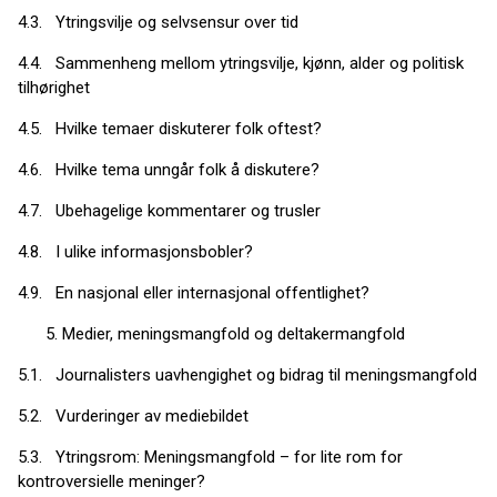
4.3. Ytringsvilje og selvsensur over tid
4.4. Sammenheng mellom ytringsvilje, kjønn, alder og politisk
tilhørighet
4.5. Hvilke temaer diskuterer folk oftest?
4.6. Hvilke tema unngår folk å diskutere?
4.7. Ubehagelige kommentarer og trusler
4.8. I ulike informasjonsbobler?
4.9. En nasjonal eller internasjonal offentlighet?
Medier, meningsmangfold og deltakermangfold
5.1. Journalisters uavhengighet og bidrag til meningsmangfold
5.2. Vurderinger av mediebildet
5.3. Ytringsrom: Meningsmangfold – for lite rom for
kontroversielle meninger?