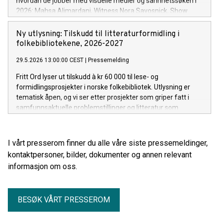
hvordan de jobber med visuelle medier og sannhetssøken i
2026: Mahsa Alimardani, Witness Nora Savosnick, Show
Your Work Lab Manisha Ganguly, Guardian 4. juni kl 09:00,
hos Fritt Ord, Uranienborgveien 2, Oslo.
Ny utlysning: Tilskudd til litteraturformidling i
folkebibliotekene, 2026-2027
29.5.2026 13:00:00 CEST
|
Pressemelding
Fritt Ord lyser ut tilskudd à kr 60 000 til lese- og
formidlingsprosjekter i norske folkebibliotek. Utlysning er
tematisk åpen, og vi ser etter prosjekter som griper fatt i
samfunnsaktuelle problemstillinger og litteratur som
tematiserer tiden vi lever i.
I vårt presserom finner du alle våre siste pressemeldinger,
kontaktpersoner, bilder, dokumenter og annen relevant
informasjon om oss.
BESØK VÅRT PRESSEROM