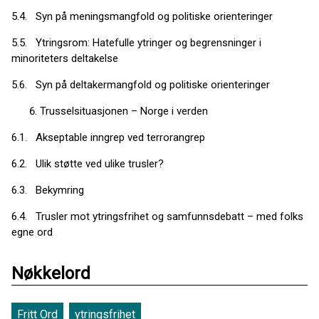
5.4. Syn på meningsmangfold og politiske orienteringer
5.5. Ytringsrom: Hatefulle ytringer og begrensninger i
minoriteters deltakelse
5.6. Syn på deltakermangfold og politiske orienteringer
Trusselsituasjonen – Norge i verden
6.1. Akseptable inngrep ved terrorangrep
6.2. Ulik støtte ved ulike trusler?
6.3. Bekymring
6.4. Trusler mot ytringsfrihet og samfunnsdebatt – med folks
egne ord
Nøkkelord
Fritt Ord
ytringsfrihet