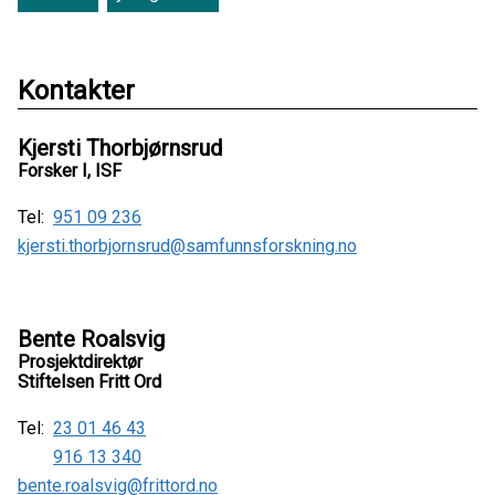
Kontakter
Kjersti Thorbjørnsrud
Forsker I, ISF
Tel:
951 09 236
kjersti.thorbjornsrud@samfunnsforskning.no
Bente Roalsvig
Prosjektdirektør
Stiftelsen Fritt Ord
Tel:
23 01 46 43
916 13 340
bente.roalsvig@frittord.no