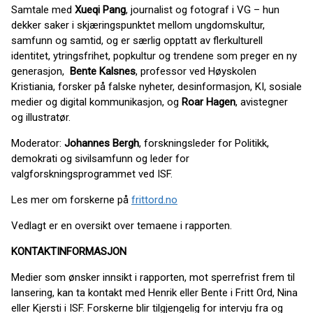
Samtale med
Xueqi Pang
, journalist og fotograf i VG – hun
dekker saker i skjæringspunktet mellom ungdomskultur,
samfunn og samtid, og er særlig opptatt av flerkulturell
identitet, ytringsfrihet, popkultur og trendene som preger en ny
generasjon,
Bente Kalsnes
, professor ved Høyskolen
Kristiania, forsker på falske nyheter, desinformasjon, KI, sosiale
medier og digital kommunikasjon, og
Roar Hagen
, avistegner
og illustratør.
Moderator:
Johannes Bergh
, forskningsleder for Politikk,
demokrati og sivilsamfunn og leder for
valgforskningsprogrammet ved ISF.
Les mer om forskerne på
frittord.no
Vedlagt er en oversikt over temaene i rapporten.
KONTAKTINFORMASJON
Medier som ønsker innsikt i rapporten, mot sperrefrist frem til
lansering, kan ta kontakt med Henrik eller Bente i Fritt Ord, Nina
eller Kjersti i ISF. Forskerne blir tilgjengelig for intervju fra og