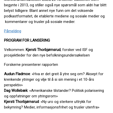
begynte i 2013, og stiller også nye spørsmål som aldri har blitt
belyst tidligere. Blant annet nye funn om det voksende
podkastformatet, de etablerte mediene og sosiale medier og
kommentarer og trusler på sosiale medier.
Påmelding
PROGRAM FOR LANSERING
Velkommen:
Kjersti Thorbjørnsrud
, forsker ved ISF og
prosjektleder for den nye befolkningsundersøkelsen
Forskerne presenterer rapporten
Audun Fladmoe
: «Hva er det greit å ytre seg om? Aksept for
krenkende ytringer og vilje til å si sin mening i et 10-års
perspektiv»
Dag Wollebæk
: «Amerikanske tilstander? Politisk polarisering
og oppfatninger om ytringsrom»
Kjersti Thorbjørnsrud
: «Ny uro og sterkere uttrykk for
bekymring? Medier, informasjonsfrihet og trusler utenfra»